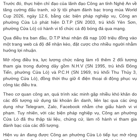
Trước đó, thực hiện chỉ đạo của lãnh đạo Công an tỉnh Nghệ An về
tăng cường đấu tranh, xử lý tội phạm đánh bạc trong mùa World
Cup 2026, ngày 12.6, bằng các biện pháp nghiệp vụ, Công an
phường Cửa Lò phát hiện D.T.P (SN 2003, trú khối Yên Sơn,
phường Cửa Lò) có hành vi tổ chức cá độ bóng đá qua mạng.
Qua điều tra ban đầu, D.T.P khai nhận đã nạp 100 triệu đồng vào
một trang web cá độ để nhận kèo, đặt cược cho nhiều người nhằm
hưởng lợi nhuận.
Mở rộng điều tra, lực lượng chức năng làm rõ thêm 2 đối tượng
tham gia trong đường dây gồm N.H.V (SN 1995, trú khối Đông
Tiến, phường Cửa Lò) và P.C.H (SN 1969, trú khối Thu Thủy 3,
phường Cửa Lò), đồng thời thu giữ 4 điện thoại di động phục vụ
công tác điều tra.
Theo cơ quan công an, quá trình xác minh gặp nhiều khó khăn do
các đối tượng sử dụng tài khoản ẩn danh, liên lạc qua các ứng
dụng như Telegram, Zalo, Facebook nhằm che giấu hành vi vi
phạm. Tuy nhiên, với các biện pháp nghiệp vụ, Công an phường
Cửa Lò đã thu thập tài liệu, chứng cứ, làm rõ hành vi tham gia
đánh bạc của các đối tượng.
Hiện vụ án đang được Công an phường Cửa Lò tiếp tục mở rộng