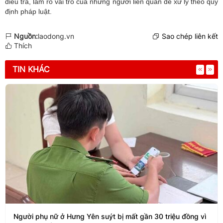
điều tra, làm rõ vai trò của những người liên quan để xử lý theo quy
định pháp luật.
Nguồn:
laodong.vn
Sao chép liên kết
Thích
TIN KHÁC
Người phụ nữ ở Hưng Yên suýt bị mất gần 30 triệu đồng vì