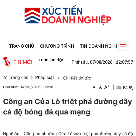
TRANG CHỦ
CHƯƠNG TRÌNH
TIN DOANH NGHIỆP
TIN
Toggl
naviga
iệp, tạo việc làm cho lao động Gia Lai
Người phụ nữ ở Hưng Yên su
TIN MỚI
Thứ sáu, 07/08/2026
22
:
07
:
57
Trang chủ
Pháp luật
Chi tiết tin tức
+
A
-
A
|
Chủ nhật, 14/06/2026
|
09:58
A
Công an Cửa Lò triệt phá đường dây
cá độ bóng đá qua mạng
Nghệ An - Công an phường Cửa Lò vừa triệt phá đường dây cá độ