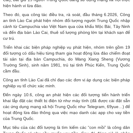
hiện hành vi lừa đảo.
Theo đó, qua công tác điều tra, rà soát, đầu tháng 6.2026, Công
an tỉnh Lào Cai phát hiện nhóm đối tượng người Trung Quốc nhập
cảnh từ Campuchia vào Việt Nam qua cửa khẩu Mộc Bài, Tây Ninh
và đến địa bàn Lào Cai, thuê số lượng phòng lớn tại khách sạn để
cư trú.
Triển khai các biện pháp nghiệp vụ phát hiện, nhóm trên gồm 19
đối tượng có dấu hiệu từng tham gia hoạt động lừa đảo chiếm đoạt
tài sản tại địa bàn Campuchia, do Wang Xiang Sheng (Vương
Trường Sinh), sinh năm 1981, trú tại tỉnh Phúc Kiến, Trung Quốc
cầm đầu.
Công an tỉnh Lào Cai đã chỉ đạo các đơn vị áp dụng các biện pháp
nghiệp vụ tổ chức xác minh.
Đến ngày 10.6, công an phát hiện các đối tượng tiến hành triển
khai lắp đặt các thiết bị điện tử như máy tính (đã được cài đặt sẵn
các ứng dụng mạng xã hội Trung Quốc như Telegram, 69yue…) để
hoạt động lừa đảo thông qua việc mạo danh các app cho vay tiền
của Trung Quốc.
Mục tiêu của các đối tượng là tìm kiếm các “con mồi” là công dân