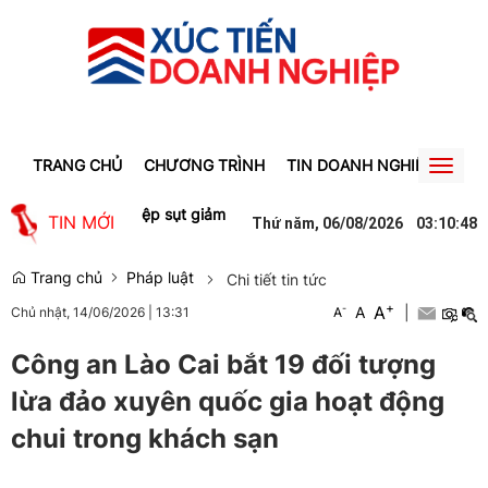
TRANG CHỦ
CHƯƠNG TRÌNH
TIN DOANH NGHIỆP
TIN
Toggl
naviga
ư khu công nghiệp sụt giảm
Gỡ điểm nghẽn mặt bằng từ chính sách 
TIN MỚI
Thứ năm, 06/08/2026
03
:
10
:
49
Trang chủ
Pháp luật
Chi tiết tin tức
+
A
-
A
|
Chủ nhật, 14/06/2026
|
13:31
A
Công an Lào Cai bắt 19 đối tượng
lừa đảo xuyên quốc gia hoạt động
chui trong khách sạn