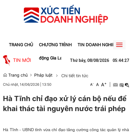
TRANG CHỦ
CHƯƠNG TRÌNH
TIN DOANH NGHIỆP
TIN
Toggl
naviga
 việc làm cho lao động Gia Lai
Người phụ nữ ở Hưng Yên suýt bị mấ
TIN MỚI
Thứ bảy, 08/08/2026
05
:
44
:
27
Trang chủ
Pháp luật
Chi tiết tin tức
+
A
-
A
|
Chủ nhật, 14/06/2026
|
13:50
A
Hà Tĩnh chỉ đạo xử lý cán bộ nếu để
khai thác tài nguyên nước trái phép
Hà Tĩnh - UBND tỉnh vừa chỉ đạo tăng cường công tác quản lý nhà