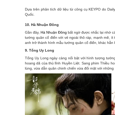
Emagazine
Dựa trên phân tích dữ liệu từ công cụ KEYPO do Dai
Quốc.
10. Hà Nhuận Đông
Gần đây,
Hà Nhuận Đông
bất ngờ được nhắc lại nhờ c
tướng quân cổ điển với vẻ ngoài thô ráp, mạnh mẽ, ít 
anh trở thành hình mẫu tướng quân cổ điển, khác hẳn 
9. Tống Uy Long
Tống Uy Long ngày càng nổi bật với hình tượng tướ
hoang dã của thủ lĩnh Huyền Liệt. Sang phim Thiều ho
lùng, vừa dẫn quân chinh chiến vừa đối mặt với những á