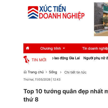
Chương trình
Tin doanh nghiệ
, tạo việc làm cho lao động Gia Lai
Người phụ nữ ở Hưng Yên suýt 
TIN MỚI
Diễn giả
Tin tức
Trang chủ
Sống
Chi tiết tin tức
Thứ hai, 11/05/2026
|
12:43
Thông tin báo chí
Gương mặt tiêu biể
Sự kiện
Doanh nghiệp tiêu b
Top 10 tướng quân đẹp nhất 
thứ 8
Thương hiệu