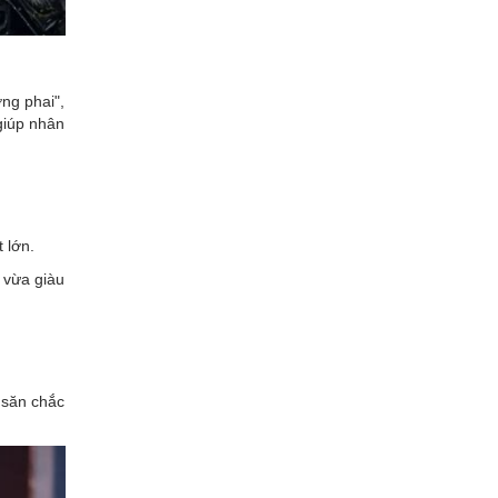
ng phai",
giúp nhân
 lớn.
 vừa giàu
 săn chắc