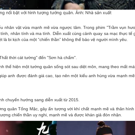
g nổi bật với hình tượng tướng quân. Ảnh: Nhà sản xuất
kiểu nhân vật vừa mạnh mẽ vừa ngược tâm. Trong phim "Trầm vụn hươ
tính, nhân tính và ma tính. Diễn xuất cùng cảnh quay sa mạc thực tế 
ệt là bi kịch của một “chiến thần” không thể bảo vệ người mình yêu.
"Thất thời cát tường" đến "Sơn hà chẩm".
anh thể hiện một tướng quân sống sót sau diệt môn, mang theo mất mát
” giúp anh được đánh giá cao, tạo nên một kiểu anh hùng vừa mạnh mẽ
anh chuyển hướng sang diễn xuất từ 2015.
ướng quân Tống Mặc, gây ấn tượng với khí chất mạnh mẽ và thân hình
h tượng chiến thần uy nghi, mạnh mẽ và được khán giả đón nhận.