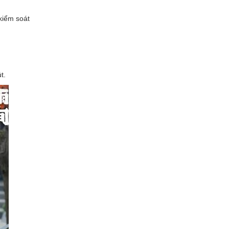
 kiểm soát
t.