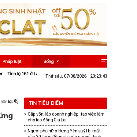
Pháp luật
Sống
ở Lào Cai sạt lở sau mưa lớn khiến giao thông tê liệt
Đà Nẵng: Nâng
Thứ sáu, 07/08/2026
23
:
23
:
45
Giải trí
Du lịch
TIN TIÊU ĐIỂM
đứng
Cấp vốn, lập doanh nghiệp, tạo việc làm
cho lao động Gia Lai
Người phụ nữ ở Hưng Yên suýt bị mất
gần 30 triệu đồng vì cuộc gọi giả danh