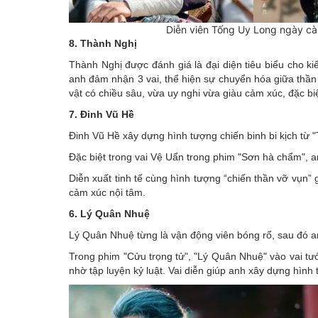
Diễn viên Tống Uy Long ngày càn
8. Thành Nghị
Thành Nghị được đánh giá là đại diện tiêu biểu cho 
anh đảm nhận 3 vai, thể hiện sự chuyển hóa giữa thần 
vật có chiều sâu, vừa uy nghi vừa giàu cảm xúc, đặc bi
7. Đinh Vũ Hề
Đinh Vũ Hề xây dựng hình tượng chiến binh bi kịch từ 
Đặc biệt trong vai Vệ Uẩn trong phim "Sơn hà chẩm", 
Diễn xuất tinh tế cùng hình tượng “chiến thần vỡ vụn
cảm xúc nội tâm.
6. Lý Quân Nhuệ
Lý Quân Nhuệ từng là vận động viên bóng rổ, sau đó 
Trong phim "Cửu trọng tử", "Lý Quân Nhuệ" vào vai t
nhờ tập luyện kỷ luật. Vai diễn giúp anh xây dựng hìn