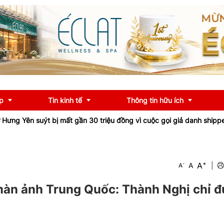
p
Tin kinh tế
Thông tin hữu ích
bị mất gần 30 triệu đồng vì cuộc gọi giả danh shipper
Tỉnh lộ 161 
OCOP
Chính sách
+
A
-
A
|
A
u
Tư vấn
iểu
Ngân hàng
màn ảnh Trung Quốc: Thành Nghị chỉ 