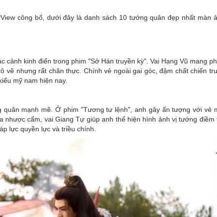
lyView công bố, dưới đây là danh sách 10 tướng quân đẹp nhất màn 
ác cảnh kinh điển trong phim "Sở Hán truyền kỳ". Vai Hạng Vũ mang p
tô vẽ nhưng rất chân thực. Chính vẻ ngoài gai góc, đậm chất chiến tr
kiểu mỹ nam hiện nay.
ng quân mạnh mẽ. Ở phim "Tương tư lệnh", anh gây ấn tượng với vẻ
a nhược cẩm, vai Giang Tự giúp anh thể hiện hình ảnh vị tướng điềm t
p lực quyền lực và triều chính.