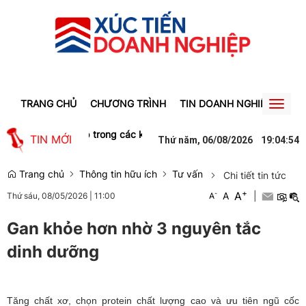
TRANG CHỦ
CHƯƠNG TRÌNH
TIN DOANH NGHIỆP
TIN
Toggl
naviga
ược doanh nghiệp trong các khu công nghiệp ở Lâm Đồng săn đón
TIN MỚI
Thứ năm, 06/08/2026
19
:
04
:
54
Trang chủ
Thông tin hữu ích
Tư vấn
Chi tiết tin tức
+
A
-
A
|
Thứ sáu, 08/05/2026
|
11:00
A
Gan khỏe hơn nhờ 3 nguyên tắc
dinh dưỡng
Tăng chất xơ, chọn protein chất lượng cao và ưu tiên ngũ cốc