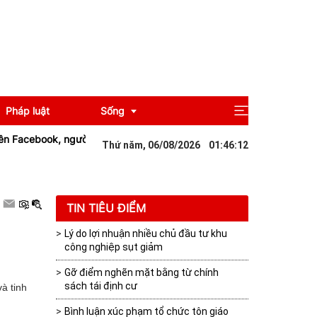
Pháp luật
Sống
acebook, người phụ nữ bị xử phạt 12,5 triệu đồng
Gia Lai: Chế biến
Thứ năm, 06/08/2026
01
:
46
:
13
Giải trí
Du lịch
TIN TIÊU ĐIỂM
Lý do lợi nhuận nhiều chủ đầu tư khu
công nghiệp sụt giảm
Gỡ điểm nghẽn mặt bằng từ chính
sách tái định cư
à tinh
Bình luận xúc phạm tổ chức tôn giáo