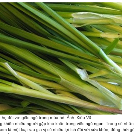
 lá hẹ đối với giấc ngủ trong mùa hè. Ảnh: Kiều Vũ
ng khiến nhiều người gặp khó khăn trong việc
ngủ ngon
. Trong số nhữn
 là một loại rau gia vị có nhiều lợi ích đối với sức khỏe, đồng thời 