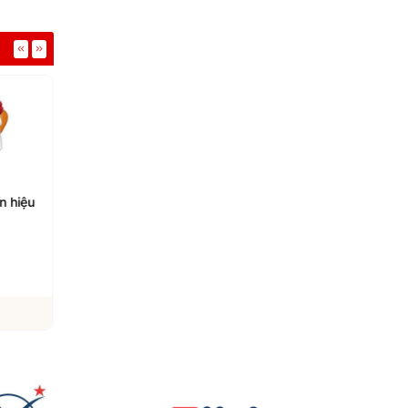
n hiệu
Những cách chế biến đu
Mức độ rau mồng tơi 
đủ để bổ sung canxi
cho gan
05/08/2026
05/08/2026
Xem chi tiết
Xem chi tiết