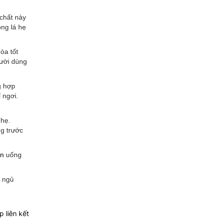
 chất này
ong lá hẹ
òa tốt
gười dùng
g hợp
 ngơi.
 hẹ.
g trước
ăn
uống
c ngủ
 liên kết