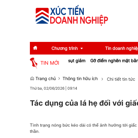
Chương trình
Tin doanh nghiệ
u chủ đầu tư khu công nghiệp sụt giảm
Gỡ điểm nghẽn mặt bằng từ c
TIN MỚI
Diễn giả
Tin tức
Trang chủ
Thông tin hữu ích
Chi tiết tin tức
Thứ ba, 02/06/2026
|
09:14
Thông tin báo chí
Gương mặt tiêu biể
Sự kiện
Doanh nghiệp tiêu b
Tác dụng của lá hẹ đối với gi
Thương hiệu
Tình trạng nóng bức kéo dài có thể ảnh hưởng tới giấ
Emagazine
thần.