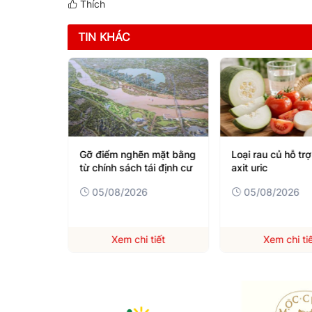
Thích
TIN KHÁC
ên kiêng
Gỡ điểm nghẽn mặt bằng
Loại rau củ hỗ trợ 
ẩm này
từ chính sách tái định cư
axit uric
05/08/2026
05/08/2026
iết
Xem chi tiết
Xem chi ti