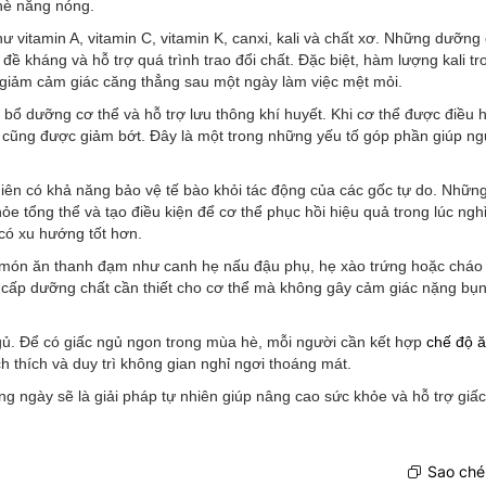
 hè nắng nóng.
 vitamin A, vitamin C, vitamin K, canxi, kali và chất xơ. Những dưỡng
đề kháng và hỗ trợ quá trình trao đổi chất. Đặc biệt, hàm lượng kali tr
à giảm cảm giác căng thẳng sau một ngày làm việc mệt mỏi.
p bổ dưỡng cơ thể và hỗ trợ lưu thông khí huyết. Khi cơ thể được điều h
c cũng được giảm bớt. Đây là một trong những yếu tố góp phần giúp n
hiên có khả năng bảo vệ tế bào khỏi tác động của các gốc tự do. Nhữn
e tổng thể và tạo điều kiện để cơ thể phục hồi hiệu quả trong lúc nghỉ
có xu hướng tốt hơn.
u món ăn thanh đạm như canh hẹ nấu đậu phụ, hẹ xào trứng hoặc cháo
cấp dưỡng chất cần thiết cho cơ thể mà không gây cảm giác nặng bụn
ngủ. Để có giấc ngủ ngon trong mùa hè, mỗi người cần kết hợp
chế độ 
h thích và duy trì không gian nghỉ ngơi thoáng mát.
g ngày sẽ là giải pháp tự nhiên giúp nâng cao sức khỏe và hỗ trợ giấ
Sao chép