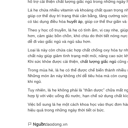
hỗ trợ cải thiện chất lượng giấc ngủ trong những ngày
Lá hẹ chứa nhiều vitamin và khoáng chất quan trọng như
giúp cơ thể duy trì trạng thái cân bằng, tăng cường sức 
có tác dụng điều hòa
huyết áp
, giúp cơ thể thư giãn v
Theo y học cổ truyền, lá hẹ có tính ấm, vị cay nhẹ, giú
hơn, cảm giác bồn chồn, khó chịu do thời tiết nóng nự
dễ đi vào giấc ngủ và ngủ sâu hơn.
Loại lá này còn chứa các hợp chất chống oxy hóa tự n
chất này giúp giảm tình trạng mệt mỏi, nâng cao sức khỏ
Khi sức khỏe được cải thiện,
chất lượng giấc ngủ
cũng 
Trong mùa hè, lá hẹ có thể được chế biến thành nhiề
Những món ăn này không chỉ dễ tiêu hóa mà còn cung 
khi ngủ.
Tuy nhiên, lá hẹ không phải là “thần dược” chữa mất 
hợp lý với việc uống đủ nước, hạn chế sử dụng chất kíc
Việc bổ sung lá hẹ một cách khoa học vào thực đơn hàn
hiệu quả trong những ngày thời tiết oi bức.
Nguồn:
laodong.vn