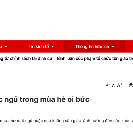
p
Tin kinh tế
Thông tin hữu ích
hính sách tái định cư
Bình luận xúc phạm tổ chức tôn giáo trên F
OCOP
Chính sách
+
A
-
A
|
A
u
Tư vấn
iểu
Ngân hàng
ấc ngủ trong mùa hè oi bức
c ngủ như mất ngủ hoặc ngủ không sâu giấc, ảnh hưởng đến sức khỏe v