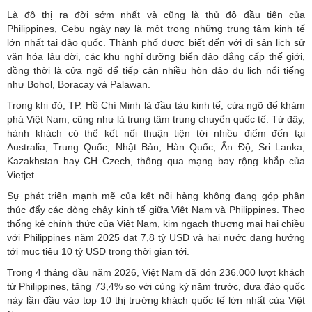
Là đô thị ra đời sớm nhất và cũng là thủ đô đầu tiên của
Philippines, Cebu ngày nay là một trong những trung tâm kinh tế
lớn nhất tại đảo quốc. Thành phố được biết đến với di sản lịch sử
văn hóa lâu đời, các khu nghỉ dưỡng biển đảo đẳng cấp thế giới,
đồng thời là cửa ngõ để tiếp cận nhiều hòn đảo du lịch nổi tiếng
như Bohol, Boracay và Palawan.
Trong khi đó, TP. Hồ Chí Minh là đầu tàu kinh tế, cửa ngõ để khám
phá Việt Nam, cũng như là trung tâm trung chuyển quốc tế. Từ đây,
hành khách có thể kết nối thuận tiện tới nhiều điểm đến tại
Australia, Trung Quốc, Nhật Bản, Hàn Quốc, Ấn Độ, Sri Lanka,
Kazakhstan hay CH Czech, thông qua mạng bay rộng khắp của
Vietjet.
Sự phát triển mạnh mẽ của kết nối hàng không đang góp phần
thúc đẩy các dòng chảy kinh tế giữa Việt Nam và Philippines. Theo
thống kê chính thức của Việt Nam, kim ngạch thương mại hai chiều
với Philippines năm 2025 đạt 7,8 tỷ USD và hai nước đang hướng
tới mục tiêu 10 tỷ USD trong thời gian tới.
Trong 4 tháng đầu năm 2026, Việt Nam đã đón 236.000 lượt khách
từ Philippines, tăng 73,4% so với cùng kỳ năm trước, đưa đảo quốc
này lần đầu vào top 10 thị trường khách quốc tế lớn nhất của Việt