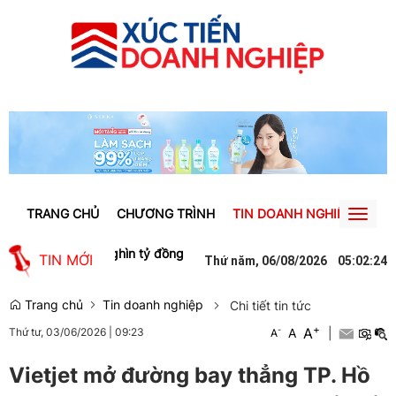
TRANG CHỦ
CHƯƠNG TRÌNH
TIN DOANH NGHIỆP
TIN
Toggl
naviga
ự phòng hàng nghìn tỷ đồng khoản phải thu từ Bamboo Airways
Cầu
TIN MỚI
Thứ năm, 06/08/2026
05
:
02
:
24
Trang chủ
Tin doanh nghiệp
Chi tiết tin tức
+
A
-
A
|
Thứ tư, 03/06/2026
|
09:23
A
Vietjet mở đường bay thẳng TP. Hồ