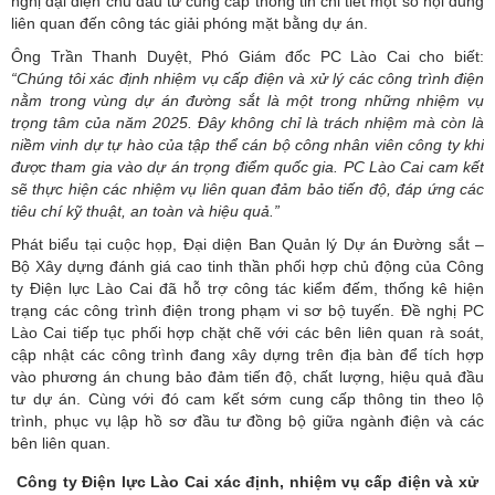
nghị đại diện chủ đầu tư cung cấp thông tin chi tiết một số nội dung
liên quan đến công tác giải phóng mặt bằng dự án.
Ông Trần Thanh Duyệt, Phó Giám đốc PC Lào Cai cho biết:
“Chúng tôi xác định nhiệm vụ cấp điện và xử lý các công trình điện
nằm trong vùng dự án đường sắt là một trong những nhiệm vụ
trọng tâm của năm 2025. Đây không chỉ là trách nhiệm mà còn là
niềm vinh dự tự hào của tập thể cán bộ công nhân viên công ty khi
được tham gia vào dự án trọng điểm quốc gia. PC Lào Cai cam kết
sẽ thực hiện các nhiệm vụ liên quan đảm bảo tiến độ, đáp ứng các
tiêu chí kỹ thuật, an toàn và hiệu quả.”
Phát biểu tại cuộc họp, Đại diện Ban Quản lý Dự án Đường sắt –
Bộ Xây dựng đánh giá cao tinh thần phối hợp chủ động của Công
ty Điện lực Lào Cai đã hỗ trợ công tác kiểm đếm, thống kê hiện
trạng các công trình điện trong phạm vi sơ bộ tuyến. Đề nghị PC
Lào Cai tiếp tục phối hợp chặt chẽ với các bên liên quan rà soát,
cập nhật các công trình đang xây dựng trên địa bàn để tích hợp
vào phương án chung bảo đảm tiến độ, chất lượng, hiệu quả đầu
tư dự án. Cùng với đó cam kết sớm cung cấp thông tin theo lộ
trình, phục vụ lập hồ sơ đầu tư đồng bộ giữa ngành điện và các
bên liên quan.
Công ty Điện lực Lào Cai xác định, nhiệm vụ cấp điện và xử