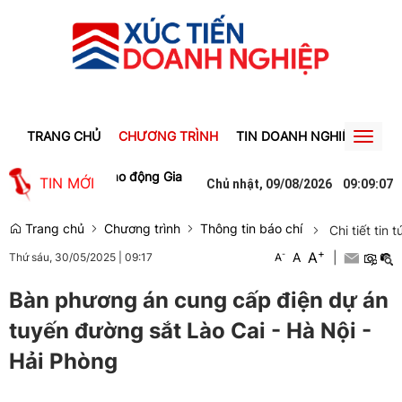
TRANG CHỦ
CHƯƠNG TRÌNH
TIN DOANH NGHIỆP
TIN
Toggl
naviga
o việc làm cho lao động Gia Lai
Người phụ nữ ở Hưng Yên suýt bị m
TIN MỚI
Chủ nhật, 09/08/2026
09
:
09
:
08
Trang chủ
Chương trình
Thông tin báo chí
Chi tiết tin t
+
A
-
A
|
Thứ sáu, 30/05/2025
|
09:17
A
Bàn phương án cung cấp điện dự án
tuyến đường sắt Lào Cai - Hà Nội -
Hải Phòng