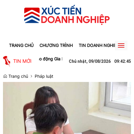
TRANG CHỦ
CHƯƠNG TRÌNH
TIN DOANH NGHIỆP
TIN
Toggl
naviga
àm cho lao động Gia Lai
Người phụ nữ ở Hưng Yên suýt bị mất gần 3
TIN MỚI
Chủ nhật, 09/08/2026
09
:
42
:
47
Trang chủ
Pháp luật