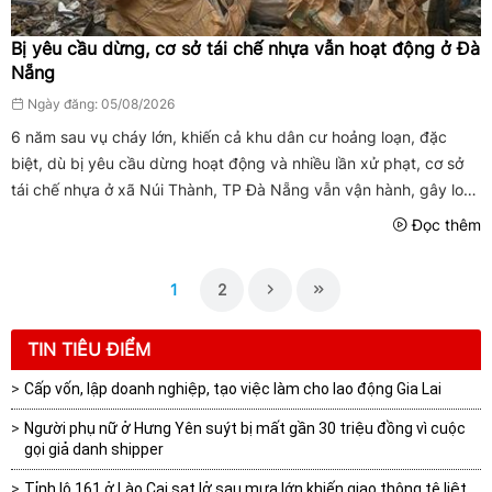
Bị yêu cầu dừng, cơ sở tái chế nhựa vẫn hoạt động ở Đà
Nẵng
Ngày đăng: 05/08/2026
6 năm sau vụ cháy lớn, khiến cả khu dân cư hoảng loạn, đặc
biệt, dù bị yêu cầu dừng hoạt động và nhiều lần xử phạt, cơ sở
tái chế nhựa ở xã Núi Thành, TP Đà Nẵng vẫn vận hành, gây lo
ngại cháy nổ và ô nhiễm.
Đọc thêm
1
2
TIN TIÊU ĐIỂM
Cấp vốn, lập doanh nghiệp, tạo việc làm cho lao động Gia Lai
Người phụ nữ ở Hưng Yên suýt bị mất gần 30 triệu đồng vì cuộc
gọi giả danh shipper
Tỉnh lộ 161 ở Lào Cai sạt lở sau mưa lớn khiến giao thông tê liệt