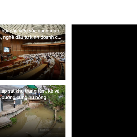
 hội bàn việc sửa danh mục
, nghề đầu tư kinh doanh có
điều kiện
ở áp sát khu trung tâm, kè và
đường cùng hư hỏng