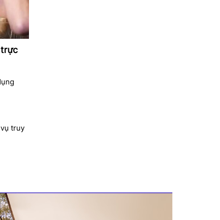
 trực
dụng
vụ truy