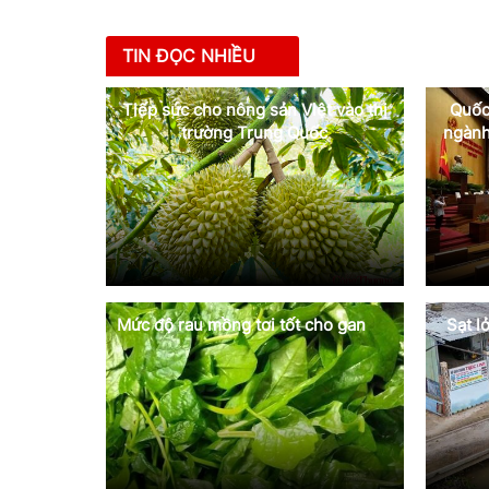
TIN ĐỌC NHIỀU
Tiếp sức cho nông sản Việt vào thị
Quốc
trường Trung Quốc
ngành
Mức độ rau mồng tơi tốt cho gan
Sạt l