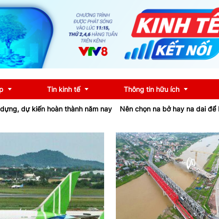
p
Tin kinh tế
Thông tin hữu ích
 hoàn thành năm nay
Nên chọn na bở hay na dai để hạn chế tăng c
OCOP
Chính sách
u
Tư vấn
iểu
Ngân hàng