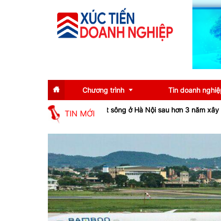
Chương trình
Tin doanh nghiệ
Airways
Cầu vượt sông ở Hà Nội sau hơn 3 năm xây dựng, dự kiến
TIN MỚI
Diễn giả
Tin tức
Thông tin báo chí
Gương mặt tiêu biể
Sự kiện
Doanh nghiệp tiêu b
Thương hiệu
Emagazine