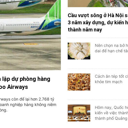
Cầu vượt sông ở Hà Nội s
3 năm xây dựng, dự kiến 
thành năm nay
Nên chọn na bở h
dai để hạn chế t
Cách ăn tép tốt 
h lập dự phòng hàng
khỏe tim mạch
boo Airways
rways còn để lại hơn 2.768 tỷ
 doanh nghiệp hàng không niêm
Hôm nay, Quốc hộ
òng.
kiến về việc thàn
thành phố Quảng
Bắc Ninh