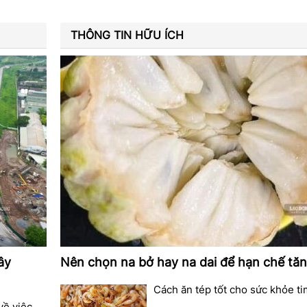
THÔNG TIN HỮU ÍCH
ây
Nên chọn na bở hay na dai để hạn chế tă
Cách ăn tép tốt cho sức khỏe t
về việc