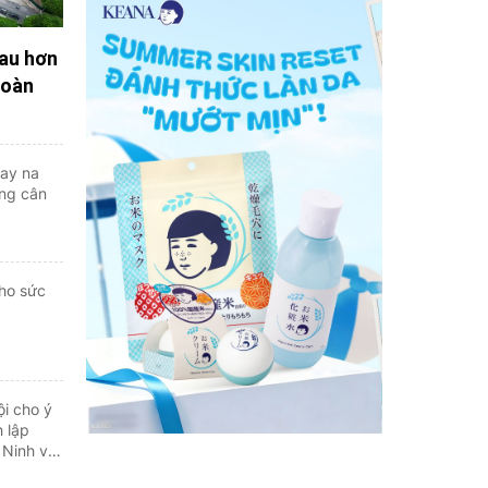
au hơn
hoàn
ay na
ăng cân
cho sức
i cho ý
h lập
 Ninh và