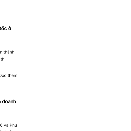
tốc ở
n thành
thi
ọc thêm
h doanh
 6 và Phụ