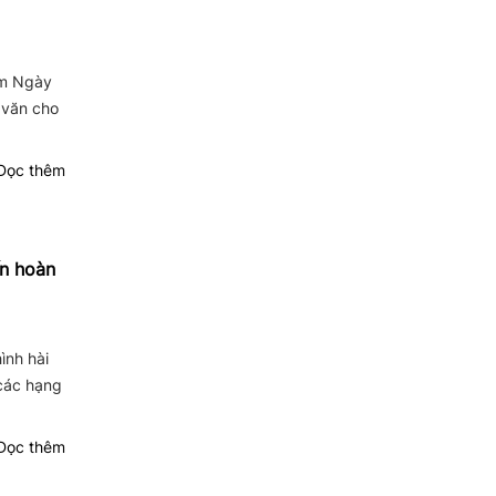
ệm Ngày
 văn cho
ọc thêm
ến hoàn
ình hài
 các hạng
ọc thêm