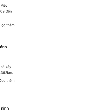
 Việt
 09 đến
ọc thêm
Cánh
 sẽ xây
0,362km.
ọc thêm
 ninh