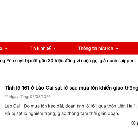
p
Tin kinh tế
Thông tin hữu ích
ýt bị mất gần 30 triệu đồng vì cuộc gọi giả danh shipper
Tỉnh lộ 
OCOP
Chính sách
Tỉnh lộ 161 ở Lào Cai sạt lở sau mưa lớn khiến giao thông 
u
Tư vấn
Ngày đăng: 07/08/2026
iểu
Ngân hàng
Lào Cai - Do mưa lớn kéo dài, đoạn tỉnh lộ 161 qua thôn Liên Hà 1,
Hà bị sạt lở nghiêm trọng, giao thông tạm thời gián đoạn.
Đ