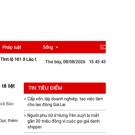
Pháp luật
Sống
161 ở Lào Cai sạt lở sau mưa lớn khiến giao thông tê liệt
Đà Nẵng: N
Thứ bảy, 08/08/2026
15
:
43
:
44
Giải trí
tê liệt
Du lịch
TIN TIÊU ĐIỂM
Cấp vốn, lập doanh nghiệp, tạo việc làm
 xã Bảo
cho lao động Gia Lai
Người phụ nữ ở Hưng Yên suýt bị mất
ọc thêm
gần 30 triệu đồng vì cuộc gọi giả danh
shipper