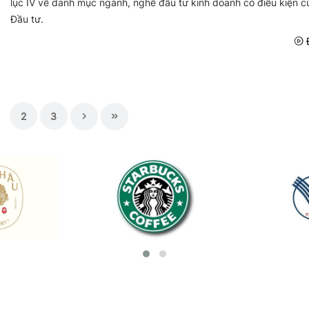
lục IV về danh mục ngành, nghề đầu tư kinh doanh có điều kiện c
Đầu tư.
Đ
2
3