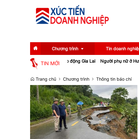
Chương trình
Tin doanh nghiệ
iệp, tạo việc làm cho lao động Gia Lai
Người phụ nữ ở Hưng Yên su
TIN MỚI
Diễn giả
Tin tức
Trang chủ
Chương trình
Thông tin báo chí
Thông tin báo chí
Gương mặt tiêu biể
Sự kiện
Doanh nghiệp tiêu b
Thương hiệu
Emagazine