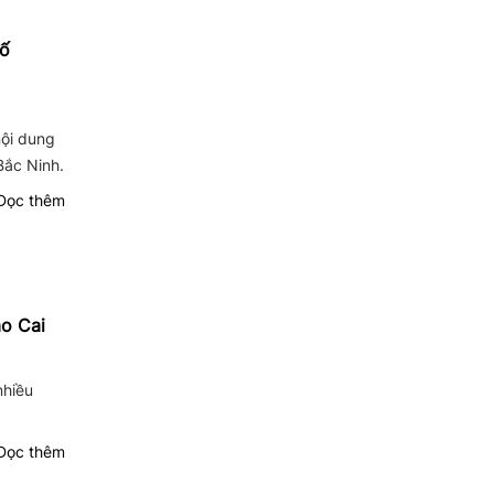
hố
nội dung
Bắc Ninh.
ọc thêm
o Cai
nhiều
ọc thêm