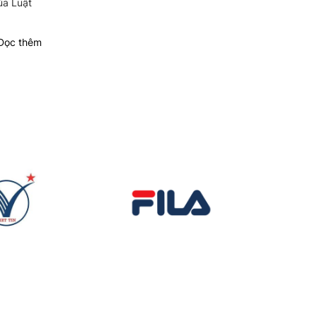
ủa Luật
ọc thêm