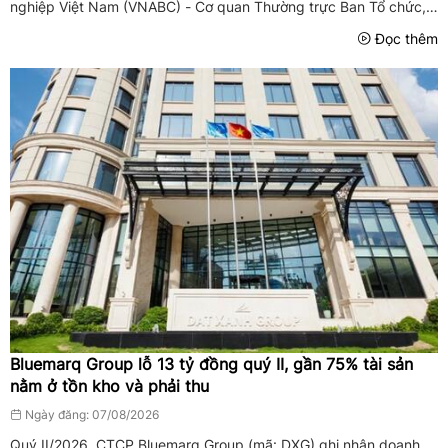
nghiệp Việt Nam (VNABC) - Cơ quan Thường trực Ban Tổ chức,
phối hợp với Bộ Văn hóa, Thể thao và Du lịch và Bộ Công Thương
Đọc thêm
vừa ...
Bluemarq Group lỗ 13 tỷ đồng quý II, gần 75% tài sản
nằm ở tồn kho và phải thu
Ngày đăng: 07/08/2026
Quý II/2026, CTCP Bluemarq Group (mã: DXG) ghi nhận doanh