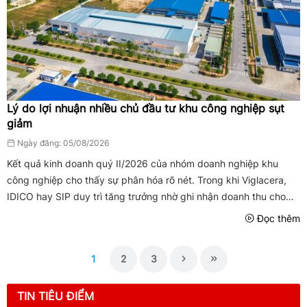
Lý do lợi nhuận nhiều chủ đầu tư khu công nghiệp sụt
giảm
Ngày đăng: 05/08/2026
Kết quả kinh doanh quý II/2026 của nhóm doanh nghiệp khu
công nghiệp cho thấy sự phân hóa rõ nét. Trong khi Viglacera,
IDICO hay SIP duy trì tăng trưởng nhờ ghi nhận doanh thu cho
thuê hạ tầng và dịch vụ, nhiều tên tuổi lớn như Becamex IDC,
Đọc thêm
Kinh Bắc ...
1
2
3
TIN TIÊU ĐIỂM