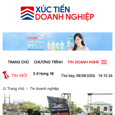
TRANG CHỦ
CHƯƠNG TRÌNH
TIN DOANH NGHIỆP
TIN
Toggl
naviga
ười phụ nữ ở Hưng Yên suýt bị mất gần 30 triệu đồng vì cuộc gọi gi
TIN MỚI
Thứ bảy, 08/08/2026
16
:
15
:
27
Trang chủ
Tin doanh nghiệp