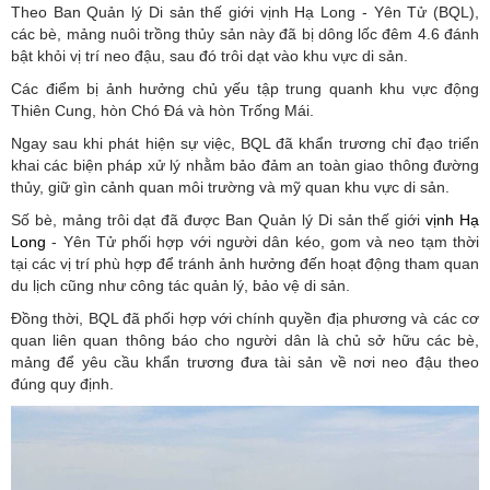
Theo Ban Quản lý Di sản thế giới vịnh Hạ Long - Yên Tử (BQL),
các bè, mảng nuôi trồng thủy sản này đã bị dông lốc đêm 4.6 đánh
bật khỏi vị trí neo đậu, sau đó trôi dạt vào khu vực di sản.
Các điểm bị ảnh hưởng chủ yếu tập trung quanh khu vực động
Thiên Cung, hòn Chó Đá và hòn Trống Mái.
Ngay sau khi phát hiện sự việc, BQL đã khẩn trương chỉ đạo triển
khai các biện pháp xử lý nhằm bảo đảm an toàn giao thông đường
thủy, giữ gìn cảnh quan môi trường và mỹ quan khu vực di sản.
Số bè, mảng trôi dạt đã được Ban Quản lý Di sản thế giới
vịnh Hạ
Long
- Yên Tử phối hợp với người dân kéo, gom và neo tạm thời
tại các vị trí phù hợp để tránh ảnh hưởng đến hoạt động tham quan
du lịch cũng như công tác quản lý, bảo vệ di sản.
Đồng thời, BQL đã phối hợp với chính quyền địa phương và các cơ
quan liên quan thông báo cho người dân là chủ sở hữu các bè,
mảng để yêu cầu khẩn trương đưa tài sản về nơi neo đậu theo
đúng quy định.