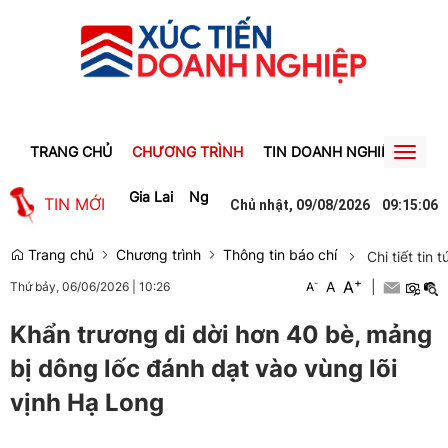
TRANG CHỦ
CHƯƠNG TRÌNH
TIN DOANH NGHIỆP
TIN
Toggl
naviga
àm cho lao động Gia Lai
Người phụ nữ ở Hưng Yên suýt bị mất gần 3
TIN MỚI
Chủ nhật, 09/08/2026
09
:
15
:
07
Trang chủ
Chương trình
Thông tin báo chí
Chi tiết tin t
+
A
-
A
|
Thứ bảy, 06/06/2026
|
10:26
A
Khẩn trương di dời hơn 40 bè, mảng
bị dông lốc đánh dạt vào vùng lõi
vịnh Hạ Long