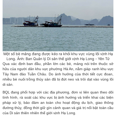
Một số bè mảng đang được kéo ra khỏi khu vực vùng lõi vịnh Hạ
Long. Ảnh: Ban Quản lý Di sản thế giới vịnh Hạ Long - Yên Tử
Qua xác định ban đầu, phần lớn các bè, mảng nói trên thuộc sở
hữu của người dân khu vực phường Hà An, nằm giáp ranh khu vực
Tây Nam đảo Tuần Châu. Do ảnh hưởng của thời tiết cực đoan,
nhiều bè nuôi trồng thủy sản đã bị đứt neo và trôi dạt vào vùng lõi
di sản.
BQL đang phối hợp với các địa phương, đơn vị liên quan theo dõi
tình hình, rà soát các khu vực bị ảnh hưởng và triển khai các biện
pháp xử lý, bảo đảm an toàn cho hoạt động du lịch, giao thông
đường thủy, đồng thời giữ gìn cảnh quan và giá trị nổi bật toàn cầu
của Di sản thiên nhiên thế giới vịnh Hạ Long.