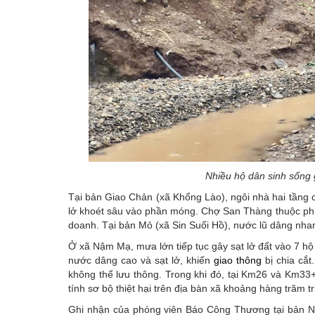
Nhiều hộ dân sinh sống g
Tại bản Giao Chản (xã Khổng Lào), ngôi nhà hai tầng 
lở khoét sâu vào phần móng. Chợ San Thàng thuộc phư
doanh. Tại bản Mỏ (xã Sin Suối Hồ), nước lũ dâng nha
Ở xã Nậm Mạ, mưa lớn tiếp tục gây sạt lở đất vào 7 hộ 
nước dâng cao và sạt lở, khiến
giao thông
bị chia cắt
không thể lưu thông. Trong khi đó, tại Km26 và Km33+
tính sơ bộ thiệt hại trên địa bàn xã khoảng hàng trăm t
Ghi nhận của phóng viên Báo Công Thương tại bản N