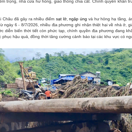
iêm trọng, nhà cửa hư hỏng, giao thông chia cắt. Chính quyền khẩn t
ai Châu đã gây ra nhiều điểm
sạt lở, ngập úng
và hư hỏng hạ tầng, 
 ngày 6 - 8/7/2026, nhiều địa phương ghi nhận thiệt hại về nhà ở, gi
ớc diễn biến thời tiết còn phức tạp, chính quyền địa phương đang kh
ắc phục hậu quả, đồng thời tăng cường cảnh báo tại các khu vực có ng