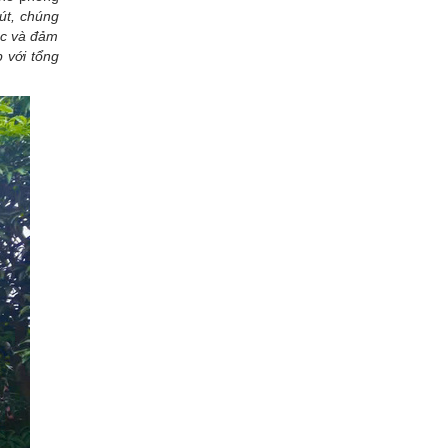
út, chúng
ục và đảm
 với tổng