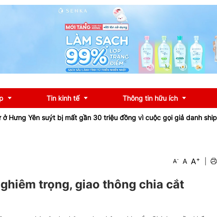
p
Tin kinh tế
Thông tin hữu ích
t bị mất gần 30 triệu đồng vì cuộc gọi giả danh shipper
Tỉnh lộ 1
OCOP
Chính sách
+
A
-
A
|
A
u
Tư vấn
iểu
Ngân hàng
nghiêm trọng, giao thông chia cắt