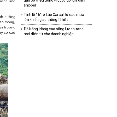
gần 30 triệu đồng vì cuộc gọi giả danh
rương ứng
shipper
Tỉnh lộ 161 ở Lào Cai sạt lở sau mưa
ảnh hưởng
lớn khiến giao thông tê liệt
ao thông,
ẩn trương
Đà Nẵng: Nâng cao năng lực thương
uy cơ cao
mại điện tử cho doanh nghiệp