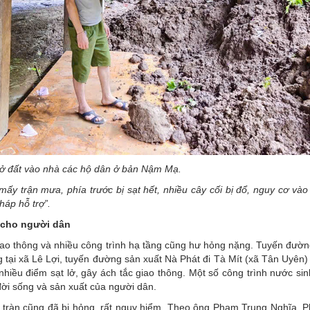
lở đất vào nhà các hộ dân ở bản Nậm Mạ.
mấy trận mưa, phía trước bị sạt hết, nhiều cây cối bị đổ, nguy cơ vào
áp hỗ trợ”.
 cho người dân
iao thông và nhiều công trình hạ tầng cũng hư hỏng nặng. Tuyến đườn
tại xã Lê Lợi, tuyến đường sản xuất Nà Phát đi Tà Mít (xã Tân Uyên)
hiều điểm sạt lở, gây ách tắc giao thông. Một số công trình nước sin
đời sống và sản xuất của người dân.
 tràn cũng đã bị hỏng, rất nguy hiểm. Theo ông Phạm Trung Nghĩa, 