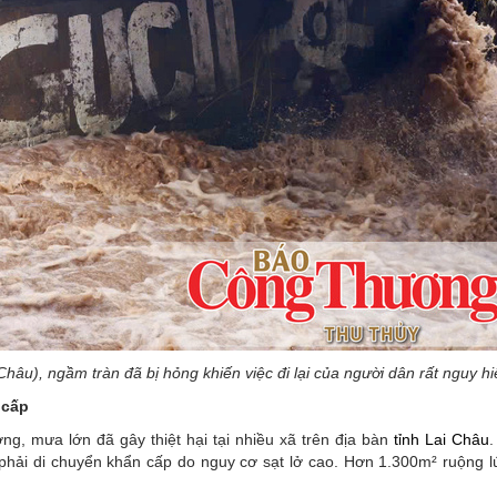
âu), ngầm tràn đã bị hỏng khiến việc đi lại của người dân rất nguy h
 cấp
, mưa lớn đã gây thiệt hại tại nhiều xã trên địa bàn
tỉnh Lai Châu
.
 phải di chuyển khẩn cấp do nguy cơ sạt lở cao. Hơn 1.300m² ruộng lú