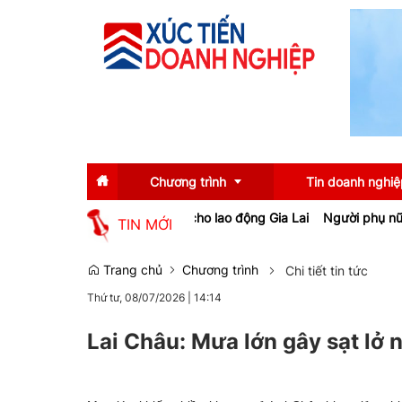
Chương trình
Tin doanh nghiệ
ệp, tạo việc làm cho lao động Gia Lai
Người phụ nữ ở Hưng Yên suý
TIN MỚI
Diễn giả
Tin tức
Trang chủ
Chương trình
Chi tiết tin tức
Thứ tư, 08/07/2026
|
14:14
Thông tin báo chí
Gương mặt tiêu biể
Sự kiện
Doanh nghiệp tiêu b
Lai Châu: Mưa lớn gây sạt lở 
Thương hiệu