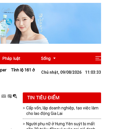
Pháp luật
Sống
61 ở Lào Cai sạt lở sau mưa lớn khiến giao thông tê liệt
Đà Nẵng: Nâ
Chủ nhật, 09/08/2026
11
:
03
:
35
Giải trí
Du lịch
TIN TIÊU ĐIỂM
Cấp vốn, lập doanh nghiệp, tạo việc làm
cho lao động Gia Lai
Người phụ nữ ở Hưng Yên suýt bị mất