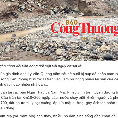
ần chân đồi vẫn đang đối mặt với nguy cơ sạt lở.
của gia đình anh Lý Văn Quang nằm sát bờ suối bị sụp đổ hoàn toàn sa
ờng Tân Phong bị nước lũ tràn vào, làm hư hỏng nhiều tài sản của cá
nh gây ngập nhiều nhà dân...
dân tại các bản Ngài Thầu và Nậm Mạ. Nhiều vị trí trên tuyến đường t
. Cầu tràn tại Km19+200 ngập sâu, nước chảy xiết khiến người và ph
700, đất đá từ taluy sạt xuống lấp kín mặt đường, gây ách tắc hoàn 
riệu đồng.
ậm Mạ (xã Nậm Mạ) cho thấy, nhiều hộ dân sinh sống gần chân đồi