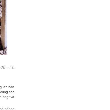
 đến nhà.
g lên bản
 cùng các
h hoạt và
Phó phòng