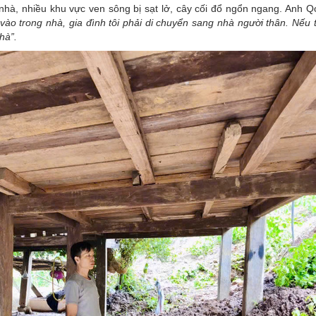
g nhà, nhiều khu vực ven sông bị sạt lở, cây cối đổ ngổn ngang. Anh 
vào trong nhà, gia đình tôi phải di chuyển sang nhà người thân. Nếu 
hà”.