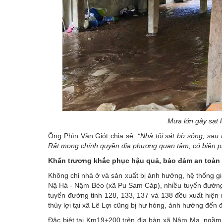
Mưa lớn gây sạt 
Ông Phìn Văn Giót chia sẻ:
“Nhà tôi sát bờ sông, sau 
Rất mong chính quyền địa phương quan tâm, có biện ph
Khẩn trương khắc phục hậu quả, bảo đảm an toàn
Không chỉ nhà ở và sản xuất bị ảnh hưởng, hệ thống g
Nậ Há - Nậm Béo (xã Pu Sam Cáp), nhiều tuyến đường 
tuyến đường tỉnh 128, 133, 137 và 138 đều xuất hiện n
thủy lợi tại xã Lê Lợi cũng bị hư hỏng, ảnh hưởng đến 
Đặc biệt tại Km19+200 trên địa bàn xã Nậm Mạ, ngầm