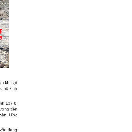
u khi sạt
c hộ kinh
ỉnh 137 bị
ương tiện
toàn. Ước
 vẫn đang