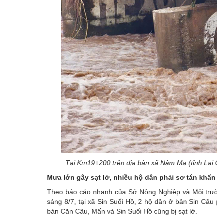
Tại Km19+200 trên địa bàn xã Nậm Mạ (tỉnh Lai Ch
Mưa lớn gây sạt lở, nhiều hộ dân phải sơ tán khẩn
Theo báo cáo nhanh của Sở Nông Nghiệp và Môi trường
sáng 8/7, tại xã Sin Suối Hồ, 2 hộ dân ở bản Sin Câu
bản Căn Câu, Mấn và Sin Suối Hồ cũng bị sạt lở.