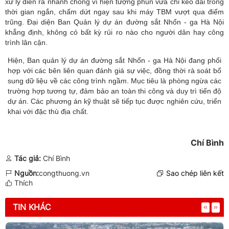
xử lý diễn ra nhanh chóng vì hiện tượng phun vữa chỉ kéo dài trong
thời gian ngắn, chấm dứt ngay sau khi máy TBM vượt qua điểm
trũng. Đại diện Ban Quản lý dự án đường sắt Nhổn - ga Hà Nội
khẳng định, không có bất kỳ rủi ro nào cho người dân hay công
trình lân cận.
Hiện, Ban quản lý dự án đường sắt Nhổn - ga Hà Nội đang phối
hợp với các bên liên quan đánh giá sự việc, đồng thời rà soát bổ
sung dữ liệu về các công trình ngầm. Mục tiêu là phòng ngừa các
trường hợp tương tự, đảm bảo an toàn thi công và duy trì tiến độ
dự án. Các phương án kỹ thuật sẽ tiếp tục được nghiên cứu, triển
khai với đặc thù địa chất.
Chí Bình
Tác giả:
Chí Bình
Nguồn:
congthuong.vn
Sao chép liên kết
Thích
TIN KHÁC