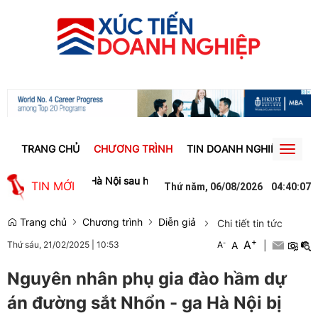
TRANG CHỦ
CHƯƠNG TRÌNH
TIN DOANH NGHIỆP
TIN
Toggl
naviga
u vượt sông ở Hà Nội sau hơn 3 năm xây dựng, dự kiến hoàn thành 
TIN MỚI
Thứ năm, 06/08/2026
04
:
40
:
08
Trang chủ
Chương trình
Diễn giả
Chi tiết tin tức
+
A
-
A
|
Thứ sáu, 21/02/2025
|
10:53
A
Nguyên nhân phụ gia đào hầm dự
án đường sắt Nhổn - ga Hà Nội bị