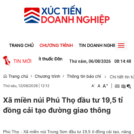
TRANG CHỦ
CHƯƠNG TRÌNH
TIN DOANH NGHIỆP
TIN
Toggl
naviga
ối tượng sản xuất thuốc Đông y giả
Cảnh báo lừa đảo đổi tiền qua 
TIN MỚI
Thứ năm, 06/08/2026
08
:
14
:
49
Trang chủ
Chương trình
Thông tin báo chí
Chi tiết tin t
+
A
-
A
|
Thứ sáu, 12/06/2026
|
12:12
A
Xã miền núi Phú Thọ đầu tư 19,5 tỉ
đồng cải tạo đường giao thông
Phú Thọ - Xã miền núi Trung Sơn đầu tư 19,5 tỉ đồng cải tạo, nâng