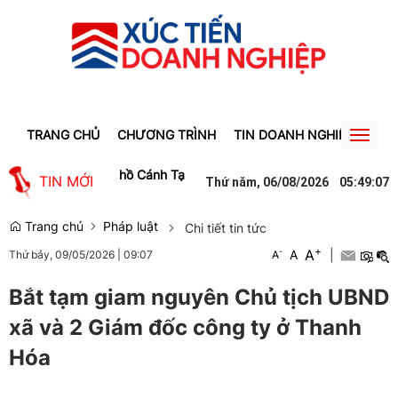
TRANG CHỦ
CHƯƠNG TRÌNH
TIN DOANH NGHIỆP
TIN
Toggl
naviga
thống kênh mương hồ Cánh Tạng
Lý Á Bằng hội ngộ gia đình, con gá
TIN MỚI
Thứ năm, 06/08/2026
05
:
49
:
08
Trang chủ
Pháp luật
Chi tiết tin tức
+
A
-
A
|
Thứ bảy, 09/05/2026
|
09:07
A
Bắt tạm giam nguyên Chủ tịch UBND
xã và 2 Giám đốc công ty ở Thanh
Hóa