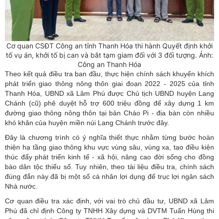
Cơ quan CSĐT Công an tỉnh Thanh Hóa thi hành Quyết định khởi
tố vụ án, khởi tố bị can và bắt tạm giam đối với 3 đối tượng. Ảnh:
Công an Thanh Hóa
Theo kết quả điều tra ban đầu, thực hiện chính sách khuyến khích
phát triển giao thông nông thôn giai đoạn 2022 - 2025 của tỉnh
Thanh Hóa, UBND xã Lâm Phú được Chủ tịch UBND huyện Lang
Chánh (cũ) phê duyệt hỗ trợ 600 triệu đồng để xây dựng 1 km
đường giao thông nông thôn tại bản Cháo Pi - địa bàn còn nhiều
khó khăn của huyện miền núi Lang Chánh trước đây.
Đây là chương trình có ý nghĩa thiết thực nhằm từng bước hoàn
thiện hạ tầng giao thông khu vực vùng sâu, vùng xa, tạo điều kiện
thúc đẩy phát triển kinh tế - xã hội, nâng cao đời sống cho đồng
bào dân tộc thiểu số. Tuy nhiên, theo tài liệu điều tra, chính sách
đúng đắn này đã bị một số cá nhân lợi dụng để trục lợi ngân sách
Nhà nước.
Cơ quan điều tra xác định, với vai trò chủ đầu tư, UBND xã Lâm
Phú đã chỉ định Công ty TNHH Xây dựng và DVTM Tuấn Hùng thi