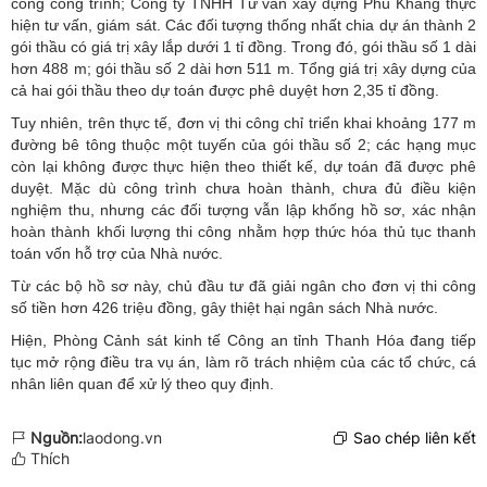
công công trình; Công ty TNHH Tư vấn xây dựng Phú Khang thực
hiện tư vấn, giám sát. Các đối tượng thống nhất chia dự án thành 2
gói thầu có giá trị xây lắp dưới 1 tỉ đồng. Trong đó, gói thầu số 1 dài
hơn 488 m; gói thầu số 2 dài hơn 511 m. Tổng giá trị xây dựng của
cả hai gói thầu theo dự toán được phê duyệt hơn 2,35 tỉ đồng.
Tuy nhiên, trên thực tế, đơn vị thi công chỉ triển khai khoảng 177 m
đường bê tông thuộc một tuyến của gói thầu số 2; các hạng mục
còn lại không được thực hiện theo thiết kế, dự toán đã được phê
duyệt. Mặc dù công trình chưa hoàn thành, chưa đủ điều kiện
nghiệm thu, nhưng các đối tượng vẫn lập khống hồ sơ, xác nhận
hoàn thành khối lượng thi công nhằm hợp thức hóa thủ tục thanh
toán vốn hỗ trợ của Nhà nước.
Từ các bộ hồ sơ này, chủ đầu tư đã giải ngân cho đơn vị thi công
số tiền hơn 426 triệu đồng, gây thiệt hại ngân sách Nhà nước.
Hiện, Phòng Cảnh sát kinh tế Công an tỉnh Thanh Hóa đang tiếp
tục mở rộng điều tra vụ án, làm rõ trách nhiệm của các tổ chức, cá
nhân liên quan để xử lý theo quy định.
Nguồn:
laodong.vn
Sao chép liên kết
Thích