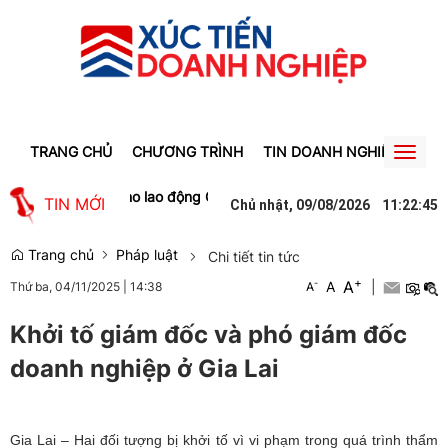
TRANG CHỦ
CHƯƠNG TRÌNH
TIN DOANH NGHIỆP
TIN
Toggl
naviga
, tạo việc làm cho lao động Gia Lai
Người phụ nữ ở Hưng Yên suýt 
TIN MỚI
Chủ nhật, 09/08/2026
11
:
22
:
45
Trang chủ
Pháp luật
Chi tiết tin tức
+
A
-
A
|
Thứ ba, 04/11/2025
|
14:38
A
Khởi tố giám đốc và phó giám đốc
doanh nghiệp ở Gia Lai
Gia Lai – Hai đối tượng bị khởi tố vì vi phạm trong quá trình thẩm