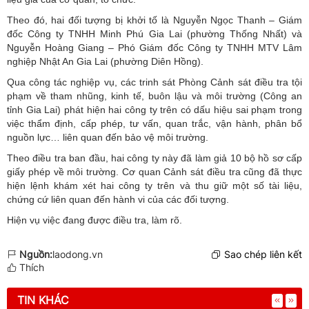
Theo đó, hai đối tượng bị khởi tố là Nguyễn Ngọc Thanh – Giám
đốc Công ty TNHH Minh Phú Gia Lai (phường Thống Nhất) và
Nguyễn Hoàng Giang – Phó Giám đốc Công ty TNHH MTV Lâm
nghiệp Nhật An Gia Lai (phường Diên Hồng).
Qua công tác nghiệp vụ, các trinh sát Phòng Cảnh sát điều tra tội
phạm về tham nhũng, kinh tế, buôn lậu và môi trường (Công an
tỉnh Gia Lai) phát hiện hai công ty trên có dấu hiệu sai phạm trong
việc thẩm định, cấp phép, tư vấn, quan trắc, vận hành, phân bổ
nguồn lực… liên quan đến bảo vệ môi trường.
Theo điều tra ban đầu, hai công ty này đã làm giả 10 bộ hồ sơ cấp
giấy phép về môi trường. Cơ quan Cảnh sát điều tra cũng đã thực
hiện lệnh khám xét hai công ty trên và thu giữ một số tài liệu,
chứng cứ liên quan đến hành vi của các đối tượng.
Hiện vụ việc đang được điều tra, làm rõ.
Nguồn:
laodong.vn
Sao chép liên kết
Thích
TIN KHÁC