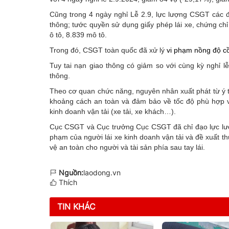
Cũng trong 4 ngày nghỉ Lễ 2.9, lực lượng CSGT các đ
thông; tước quyền sử dụng giấy phép lái xe, chứng chỉ
ô tô, 8.839 mô tô.
Trong đó, CSGT toàn quốc đã xử lý
vi phạm nồng độ c
Tuy tai nạn giao thông có giảm so với cùng kỳ nghỉ 
thông.
Theo cơ quan chức năng, nguyên nhân xuất phát từ ý t
khoảng cách an toàn và đảm bảo về tốc độ phù hợp với
kinh doanh vận tải (xe tải, xe khách…).
Cục CSGT và Cục trưởng Cục CSGT đã chỉ đạo lực lượn
phạm của người lái xe kinh doanh vận tải và đề xuất t
vệ an toàn cho người và tài sản phía sau tay lái.
Nguồn:
laodong.vn
Thích
TIN KHÁC