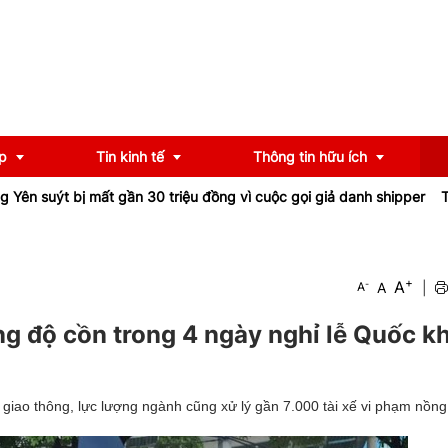
p
Tin kinh tế
Thông tin hữu ích
suýt bị mất gần 30 triệu đồng vì cuộc gọi giả danh shipper
Tỉnh l
OCOP
Chính sách
+
A
-
A
|
A
u
Tư vấn
iểu
Ngân hàng
ng độ cồn trong 4 ngày nghỉ lễ Quốc k
giao thông, lực lượng ngành cũng xử lý gần 7.000 tài xế vi phạm nồng