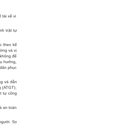
tài xế vi
h trật tự
c theo kế
ờng và vị
, không để
thụ hưởng,
 dân phục
ng và dẫn
ng (ATGT);
ật tự công
à an toàn
người. So