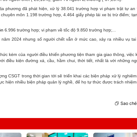
ịa phương đã phát hiện, xử lý 38.041 trường hợp vi phạm trật tự an 
 chuyên môn 1.198 trường hợp, 4.464 giấy phép lái xe bị trừ điểm; tạ
ồn
6.996 trường hợp; vi phạm về tốc độ 9.850 trường hợp;...
lễ năm 2024 nhưng số người chết vẫn ở mức cao, xảy ra nhiều vụ tai
hức kém của người điều khiển phương tiện tham gia giao thông, việc 
 điều kiện đường xá, cầu, hầm chui, thời tiết, nhất là với những ngư
g CSGT trong thời gian tới sẽ triển khai các biện pháp xử lý nghiêm
hực hiện nhiều biện pháp quản lý nghề, để họ tự thức được trách nhiệm
Sao chép