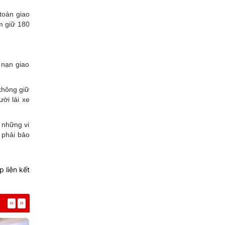
toàn giao
m giữ 180
 nạn giao
không giữ
ời lái xe
 những vi
 phải bảo
 liên kết