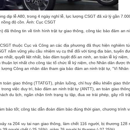
ng dịp lễ A80, trong 4 ngày nghỉ lễ, lực lượng CSGT đã xử lý gần 7.000 
 nồng độ cồn. Ảnh: Cục CSGT
đã thông tin về tình hình trật tự giao thông, công tác bảo đảm an nin
ợng CSGT thuộc Cục và Công an các địa phương đã thực hiện nghiêm tú
SGT nắm vững yêu cầu nhiệm vụ cụ thể đối với từng địa bàn, tuyến đư
o nhất, quyết liệt nhất, bảo đảm tuyệt đối an ninh, an toàn lễ kỷ niệm
ện thuận lợi nhất cho công tác tổ chức lễ kỷ niệm, cho Nhân dân được 
ực lượng Công an nhân dân tham gia bảo đảm an ninh trật tự, “Vì Nhân
n toàn giao thông (TTATGT), phân luồng, chỉ huy điều khiển giao thô
trong việc duy trì, bảo đảm an ninh trật tự (ANTT), an toàn giao thô
ách du lịch, ngăn chặn tình trạng tụ tập, đua xe trái phép, gây rối tr
ảm bảo tốt; công tác dẫn đoàn đảm bảo đúng thời gian, chương trình v
xảy ra 204 vụ tai nạn giao thông, làm chết 116 người, bị thương 128 
ảm 39 người chết (-25,16%), giảm 76 người bị thương (-37,25%).