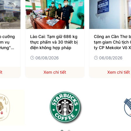
o cưỡng
Lào Cai: Tạm giữ 686 kg
Công an Cần Thơ b
ểm vụ
thực phẩm và 30 thiết bị
tạm giam Chủ tịch
Hưng"
điện không hợp pháp
ty CP Mekolor Võ 
Trường
06/08/2026
06/08/2026
ết
Xem chi tiết
Xem chi tiết