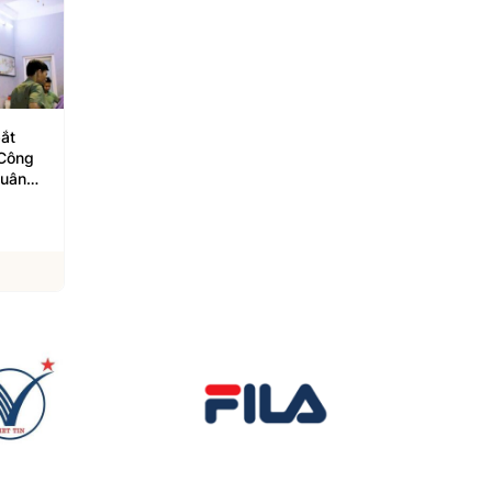
ắt
Người đàn ông ở Hải
Công an Hà Nội khởi 
 Công
Phòng kịp thời thoát bẫy
đối tượng sản xuất t
Xuân
lừa đảo giả danh cán bộ
Đông y giả
phường
06/08/2026
06/08/2026
Xem chi tiết
Xem chi tiết