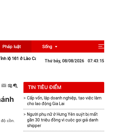
Pháp luật
Sống
ộ 161 ở Lào Cai sạt lở sau mưa lớn khiến giao thông tê liệt
Đà Nẵng:
Thứ bảy, 08/08/2026
07
:
43
:
16
Giải trí
Du lịch
TIN TIÊU ĐIỂM
hánh
Cấp vốn, lập doanh nghiệp, tạo việc làm
cho lao động Gia Lai
Người phụ nữ ở Hưng Yên suýt bị mất
gần 30 triệu đồng vì cuộc gọi giả danh
 độ cồn.
shipper