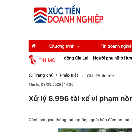
Chương trình
Tin doanh nghiệ
ghiệp, tạo việc làm cho lao động Gia Lai
Người phụ nữ ở Hưng Yên 
TIN MỚI
Diễn giả
Tin tức
Trang chủ
Pháp luật
Chi tiết tin tức
Thứ tư, 03/09/2025
|
14:30
Thông tin báo chí
Gương mặt tiêu biể
Sự kiện
Doanh nghiệp tiêu b
Xử lý 6.996 tài xế vi phạm nồ
Thương hiệu
Cảnh sát giao thông toàn quốc, ngoài bảo đảm an toàn 
Emagazine