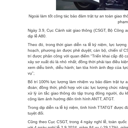
Ngoài làm tốt công tác bảo đảm trật tự an toàn giao thô
phạm
Ngày 3.9, Cục Cảnh sát giao thông (CSGT, Bộ Công an) 
dịp lễ A80.
Theo đó, trong thời gian diễn ra lễ kỷ niệm, lực lư
hoạch, phương án được phê duyệt; cán bộ, chiến sĩ C
trí được phân công với quan điểm “Triển khai cấp độ ca
xảy sơ xuất dù là nhỏ nhất; đồng thời phải tạo điều ki
xem diễu binh, diễu hành; lan tỏa hình ảnh đẹp của l
vụ”;
Bố trí 100% lực lượng làm nhiệm vụ bảo đảm trật tự a
đoàn; đồng thời, phối hợp với các lực lượng chức năng 
xử lý ùn tắc giao thông do tập trung đông người, du kh
cộng làm ảnh hưởng đến tình hình ANTT, ATGT.
Trong dịp diễn ra lễ kỷ niệm, tình hình TTATGT được đ
tuyệt đối.
Cũng theo Cục CSGT, trong 4 ngày nghỉ lễ, toàn quốc 
với 4 ngày nghỉ lễ 2.9.2024, giảm 84 vụ (-29,17%), gi