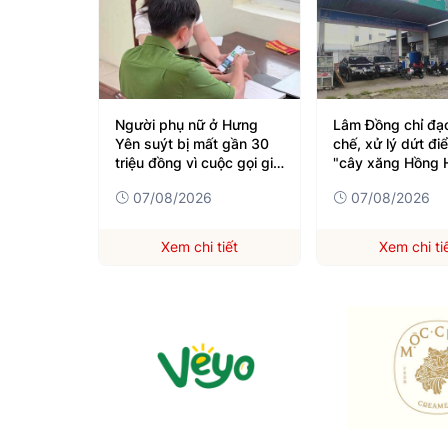
g, cơ sở
Người phụ nữ ở Hưng
Lâm Đồng chỉ đạ
n hoạt
Yên suýt bị mất gần 30
chế, xử lý dứt đi
g
triệu đồng vì cuộc gọi giả
"cây xăng Hồng 
danh shipper
kéo dài 18 năm
07/08/2026
07/08/2026
tiết
Xem chi tiết
Xem chi ti