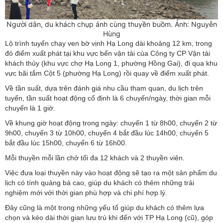
Người dân, du khách chụp ảnh cùng thuyền buồm. Ảnh: Nguyễn
Hùng
Lộ trình tuyến chạy ven bờ vịnh Hạ Long dài khoảng 12 km, trong
đó điểm xuất phát tại khu vực bến vận tải của Công ty CP Vận tải
khách thủy (khu vực chợ Hạ Long 1, phường Hồng Gai), đi qua khu
vực bãi tắm Cột 5 (phường Hạ Long) rồi quay về điểm xuất phát.
Về tần suất, dựa trên đánh giá nhu cầu tham quan, du lịch trên
tuyến, tần suất hoạt động cố định là 6 chuyến/ngày, thời gian mỗi
chuyến là 1 giờ.
Về khung giờ hoạt động trong ngày: chuyến 1 từ 8h00, chuyến 2 từ
9h00, chuyến 3 từ 10h00, chuyến 4 bắt đầu lúc 14h00, chuyến 5
bắt đầu lúc 15h00, chuyến 6 từ 16h00.
Mỗi thuyền mỗi lần chở tối đa 12 khách và 2 thuyền viên.
Việc đưa loại thuyền này vào hoạt động sẽ tạo ra một sản phẩm du
lịch có tính quảng bá cao, giúp du khách có thêm những trải
nghiệm mới với thời gian phù hợp và chi phí hợp lý.
Đây cũng là một trong những yếu tố giúp du khách có thêm lựa
chọn và kéo dài thời gian lưu trú khi đến với TP Hạ Long (cũ), góp