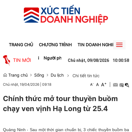
TRANG CHỦ
CHƯƠNG TRÌNH
TIN DOANH NGHIỆP
TIN
Toggl
naviga
 lao động Gia Lai
Người phụ nữ ở Hưng Yên suýt bị mất gần 30 triệ
TIN MỚI
Chủ nhật, 09/08/2026
10
:
00
:
58
Trang chủ
Sống
Du lịch
Chi tiết tin tức
+
A
-
A
|
Chủ nhật, 19/04/2026
|
09:18
A
Chính thức mở tour thuyền buồm
chạy ven vịnh Hạ Long từ 25.4
Quảng Ninh - Sau một thời gian chuẩn bị, 3 chiếc thuyền buồm ba