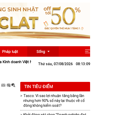
Pháp luật
Sống
nh doanh Việt Nam" năm 2026
Bluemarq Group lỗ 13 tỷ đồng quý II,
Thứ sáu, 07/08/2026
08
:
13
:
10
Giải trí
Du lịch
TIN TIÊU ĐIỂM
Tasco: Vì sao lợi nhuận tăng bằng lần
nhưng hơn 90% số này lại thuộc về cổ
đông không kiểm soát?
Khởi động xét chọn "Doanh nghiệp đạt