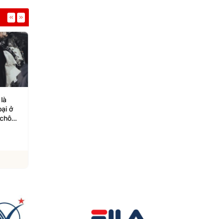
 là
Lý Á Bằng hội ngộ gia
Album "Arirang" của
oại ở
đình, con gái Lý Yên gây
đạt 4 tỉ lượt phát trự
 chông
chú ý
tuyến, vượt Taylor Sw
06/08/2026
06/08/2026
Xem chi tiết
Xem chi tiết