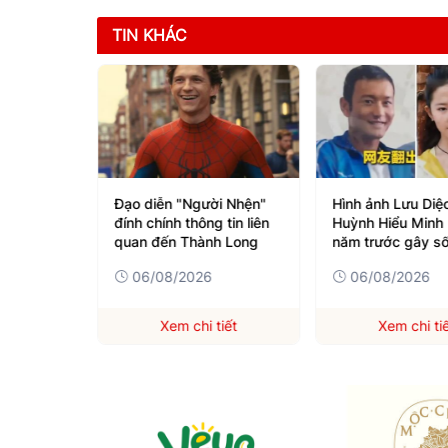
TIN KHÁC
t khóc khi
Đạo diễn "Người Nhện"
Hình ảnh Lưu Diệc
đính chính thông tin liên
Huỳnh Hiểu Minh
quan đến Thành Long
năm trước gây số
06/08/2026
06/08/2026
iết
Xem chi tiết
Xem chi ti