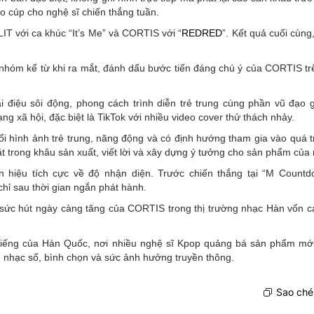
o cúp cho nghệ sĩ chiến thắng tuần.
LIT với ca khúc “It’s Me” và CORTIS với “
REDRED
”. Kết quả cuối cùn
a nhóm kể từ khi ra mắt, đánh dấu bước tiến đáng chú ý của CORTIS t
 điệu sôi động, phong cách trình diễn trẻ trung cùng phần vũ đạo 
g xã hội, đặc biệt là TikTok với nhiều video cover thử thách nhảy.
i hình ảnh trẻ trung, năng động và có định hướng tham gia vào quá t
t trong khâu sản xuất, viết lời và xây dựng ý tưởng cho sản phẩm của
ín hiệu tích cực về độ nhận diện. Trước chiến thắng tại “M Count
hỉ sau thời gian ngắn phát hành.
y sức hút ngày càng tăng của CORTIS trong thị trường nhạc Hàn vốn c
iếng của Hàn Quốc, nơi nhiều nghệ sĩ Kpop quảng bá sản phẩm mớ
e nhạc số, bình chọn và sức ảnh hưởng truyền thông.
Sao chép