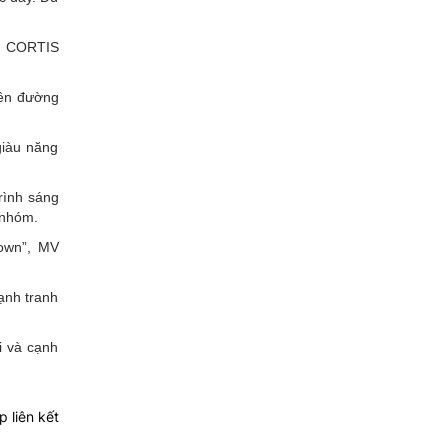
g, CORTIS
rên đường
giàu năng
rình sáng
 nhóm.
down”, MV
ạnh tranh
i và cạnh
 liên kết