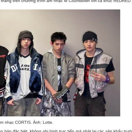
n thắng trên chương trình âm nhạc M Countdown với ca khúc REDRED.
m nhạc CORTIS. Ảnh: Lotte.
 bản đặc biệt, không ghi hình trực tiếp mà phát lại các sân khấu trướ