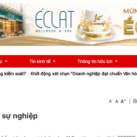
p
Tin kinh tế
Thông tin hữu ích
ểm soát?
Khởi động xét chọn "Doanh nghiệp đạt chuẩn Văn hóa Ki
OCOP
Chính sách
+
A
-
A
|
A
u
Tư vấn
iểu
Ngân hàng
 sự nghiệp