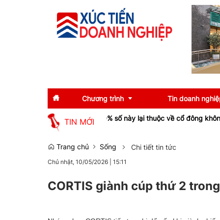
Chương trình
Tin doanh nghiệ
n tăng bằng lần nhưng hơn 90% số này lại thuộc về cổ đông không ki
TIN MỚI
Diễn giả
Tin tức
Trang chủ
Sống
Chi tiết tin tức
Chủ nhật, 10/05/2026
|
15:11
Thông tin báo chí
Gương mặt tiêu biể
Sự kiện
Doanh nghiệp tiêu b
CORTIS giành cúp thứ 2 trong
Thương hiệu