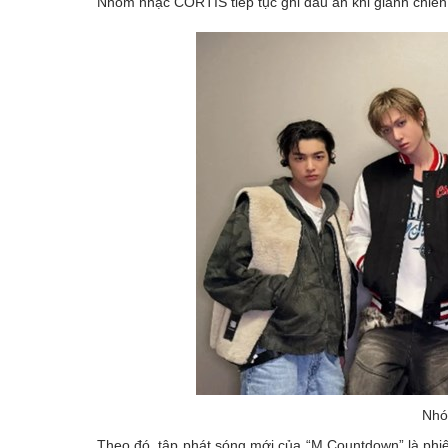
Nhóm nhạc CORTIS tiếp tục ghi dấu ấn khi giành chiế
Emagazine
Nhó
Theo đó, tập phát sóng mới của “M Countdown” là phiên