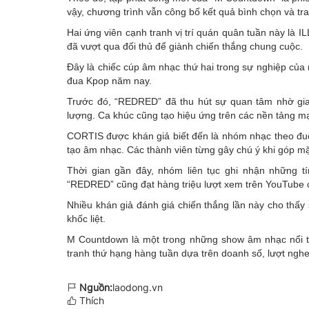
vậy, chương trình vẫn công bố kết quả bình chọn và tra
Hai ứng viên cạnh tranh vị trí quán quân tuần này là IL
đã vượt qua đối thủ để giành chiến thắng chung cuộc.
Đây là chiếc cúp âm nhạc thứ hai trong sự nghiệp củ
đua Kpop năm nay.
Trước đó, “REDRED” đã thu hút sự quan tâm nhờ giai
lượng. Ca khúc cũng tạo hiệu ứng trên các nền tảng mạn
CORTIS được khán giả biết đến là nhóm nhạc theo đuổ
tạo âm nhạc. Các thành viên từng gây chú ý khi góp mặ
Thời gian gần đây, nhóm liên tục ghi nhận những t
“REDRED” cũng đạt hàng triệu lượt xem trên YouTube c
Nhiều khán giả đánh giá chiến thắng lần này cho thấ
khốc liệt.
M Countdown là một trong những show âm nhạc nổi t
tranh thứ hạng hàng tuần dựa trên doanh số, lượt ngh
Nguồn:
laodong.vn
Thích