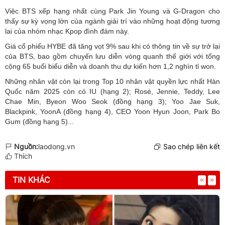
Việc BTS xếp hạng nhất cùng Park Jin Young và G-Dragon cho
thấy sự kỳ vọng lớn của ngành giải trí vào những hoạt động tương
lai của nhóm nhạc Kpop đình đám này.
Giá cổ phiếu HYBE đã tăng vọt 9% sau khi có thông tin về sự trở lại
của BTS, bao gồm chuyến lưu diễn vòng quanh thế giới với tổng
cộng 65 buổi biểu diễn và doanh thu dự kiến ​​hơn 1,2 nghìn tỉ won.
Những nhân vật còn lại trong Top 10 nhân vật quyền lực nhất Hàn
Quốc năm 2025 còn có IU (hạng 2); Rosé, Jennie, Teddy, Lee
Chae Min, Byeon Woo Seok (đồng hạng 3); Yoo Jae Suk,
Blackpink, YoonA (đồng hạng 4), CEO Yoon Hyun Joon, Park Bo
Gum (đồng hạng 5)...
Nguồn:
laodong.vn
Sao chép liên kết
Thích
TIN KHÁC