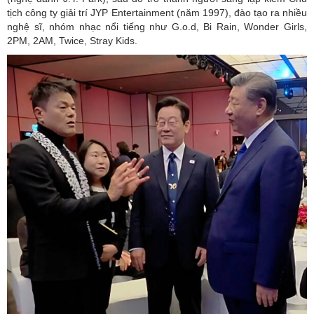
tịch công ty giải trí JYP Entertainment (năm 1997), đào tạo ra nhiều
nghệ sĩ, nhóm nhạc nổi tiếng như G.o.d, Bi Rain, Wonder Girls,
2PM, 2AM, Twice, Stray Kids.