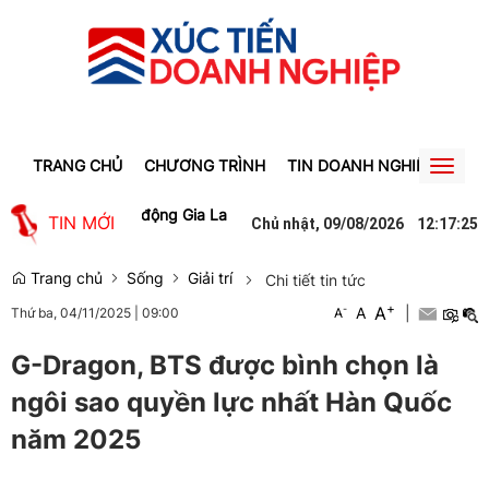
TRANG CHỦ
CHƯƠNG TRÌNH
TIN DOANH NGHIỆP
TIN
Toggl
naviga
iệc làm cho lao động Gia Lai
Người phụ nữ ở Hưng Yên suýt bị mất 
TIN MỚI
Chủ nhật, 09/08/2026
12
:
17
:
25
Trang chủ
Sống
Giải trí
Chi tiết tin tức
+
A
-
A
|
Thứ ba, 04/11/2025
|
09:00
A
G-Dragon, BTS được bình chọn là
ngôi sao quyền lực nhất Hàn Quốc
năm 2025