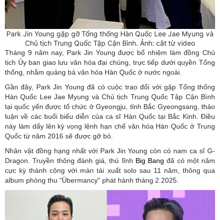
Park Jin Young gặp gỡ Tổng thống Hàn Quốc Lee Jae Myung và
Chủ tịch Trung Quốc Tập Cận Bình. Ảnh: cắt từ video
Tháng 9 năm nay, Park Jin Young được bổ nhiệm làm đồng Chủ
tịch Ủy ban giao lưu văn hóa đại chúng, trực tiếp dưới quyền Tổng
thống, nhằm quảng bá văn hóa Hàn Quốc ở nước ngoài.
Gần đây, Park Jin Young đã có cuộc trao đổi với gặp Tổng thống
Hàn Quốc Lee Jae Myung và Chủ tịch Trung Quốc Tập Cận Bình
tại quốc yến được tổ chức ở Gyeongju, tỉnh Bắc Gyeongsang, thảo
luận về các buổi biểu diễn của ca sĩ Hàn Quốc tại Bắc Kinh. Điều
này làm dấy lên kỳ vọng lệnh hạn chế văn hóa Hàn Quốc ở Trung
Quốc từ năm 2016 sẽ được gỡ bỏ.
Nhân vật đồng hạng nhất với Park Jin Young còn có nam ca sĩ G-
Dragon. Truyền thông đánh giá, thủ lĩnh
Big Bang
đã có một năm
cực kỳ thành công với màn tái xuất solo sau 11 năm, thông qua
album phòng thu "Übermancy" phát hành tháng 2.2025.