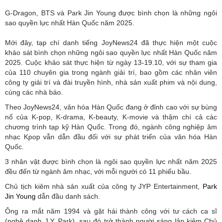
G-Dragon, BTS và Park Jin Young được bình chọn là những ngôi
sao quyền lực nhất Hàn Quốc năm 2025.
Mới đây, tạp chí danh tiếng JoyNews24 đã thực hiện một cuộc
khảo sát bình chọn những ngôi sao quyền lực nhất Hàn Quốc năm
2025. Cuộc khảo sát thực hiện từ ngày 13-19.10, với sự tham gia
của 110 chuyên gia trong ngành giải trí, bao gồm các nhân viên
công ty giải trí và đài truyền hình, nhà sản xuất phim và nội dung,
cùng các nhà báo.
Theo JoyNews24, văn hóa Hàn Quốc đang ở đỉnh cao với sự bùng
nổ của K-pop, K-drama, K-beauty, K-movie và thậm chí cả các
chương trình tạp kỹ Hàn Quốc. Trong đó, ngành công nghiệp âm
nhạc Kpop vẫn dẫn đầu đối với sự phát triển của văn hóa Hàn
Quốc.
3 nhân vật được bình chọn là ngôi sao quyền lực nhất năm 2025
đều đến từ ngành âm nhạc, với mỗi người có 11 phiếu bầu.
Chủ tịch kiêm nhà sản xuất của công ty JYP Entertainment,
Park
Jin Young
dẫn đầu danh sách.
Ông ra mắt năm 1994 và gặt hái thành công với tư cách ca sĩ
(nghệ danh J.Y. Park), sau đó trở thành người sáng lập kiêm Chủ