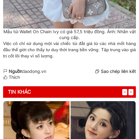
Mẫu túi Wallet On Chain Ivy có giá 57,5 triệu đồng. Ảnh: Nhân vật
cung cấp.
Việc cô chỉ sử dụng một vài chiếc túi đắt giá từ các nhà mốt hàng
đầu thế giới cho thấy tư duy thời trang bền vững: Tập trung vào giá
trị cốt lõi thay vì số lượng.
Nguồn:
laodong.vn
Sao chép liên kết
Thích
TIN KHÁC