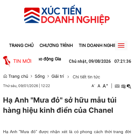
TRANG CHỦ
CHƯƠNG TRÌNH
TIN DOANH NGHIỆP
TIN
Toggl
naviga
c làm cho lao động Gia Lai
Người phụ nữ ở Hưng Yên suýt bị mất gầ
TIN MỚI
Chủ nhật, 09/08/2026
07
:
21
:
37
Trang chủ
Sống
Giải trí
Chi tiết tin tức
+
A
-
A
|
Thứ sáu, 09/01/2026
|
12:22
A
Hạ Anh "Mưa đỏ" sở hữu mẫu túi
hàng hiệu kinh điển của Chanel
Hạ Anh "Mưa đỏ" được nhận xét là có phong cách thời trang đời