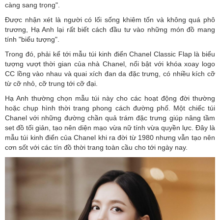
càng sang trọng".
Được nhận xét là người có lối sống khiêm tốn và không quá phô
trương, Hạ Anh lại rất biết cách đầu tư vào những món đồ mang
tính "biểu tượng".
Trong đó, phải kể tới mẫu túi kinh điển Chanel Classic Flap là biểu
tượng vượt thời gian của nhà Chanel, nổi bật với khóa xoay logo
CC lồng vào nhau và quai xích đan da đặc trưng, có nhiều kích cỡ
từ cỡ nhỏ, cỡ trung tới cỡ đại.
Hạ Anh thường chọn mẫu túi này cho các hoạt động đời thường
hoặc chụp hình thời trang phong cách đường phố. Một chiếc túi
Chanel với những đường chần quả trám đặc trưng giúp nâng tầm
set đồ tối giản, tạo nên diện mạo vừa nữ tính vừa quyền lực. Đây là
mẫu túi kinh điển của Chanel khi ra đời từ 1980 nhưng vẫn tạo nên
cơn sốt với các tín đồ thời trang toàn cầu cho tới ngày nay.