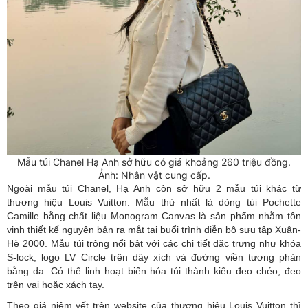
Mẫu túi Chanel Hạ Anh sở hữu có giá khoảng 260 triệu đồng.
Ảnh: Nhân vật cung cấp.
Ngoài mẫu túi Chanel, Hạ Anh còn sở hữu 2 mẫu túi khác từ
thương hiệu Louis Vuitton. Mẫu thứ nhất là dòng túi Pochette
Camille bằng chất liệu Monogram Canvas là sản phẩm nhằm tôn
vinh thiết kế nguyên bản ra mắt tại buổi trình diễn bộ sưu tập Xuân-
Hè 2000. Mẫu túi trông nổi bật với các chi tiết đặc trưng như khóa
S-lock, logo LV Circle trên dây xích và đường viền tương phản
bằng da. Có thể linh hoạt biến hóa túi thành kiểu đeo chéo, đeo
trên vai hoặc xách tay.
Theo giá niêm yết trên website của thương hiệu Louis Vuitton thì