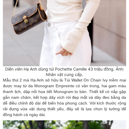
Diễn viên Hạ Anh dùng túi Pochette Camille 43 triệu đồng. Ảnh:
Nhân vật cung cấp.
Mẫu thứ 2 mà Hạ Anh sở hữu là Túi Wallet On Chain Ivy mềm mại
được may từ da Monogram Empreinte có vân trong, hai gam màu
thanh lịch, dập nổi họa tiết Monogram to bản. Thiết kế có nắp gập
gắn nam châm, kết hợp dây xích rời đẹp mắt và dây đeo bằng da
dễ điều chỉnh độ dài để biến hóa phong cách. Với kích thước rộng
rãi đựng vừa vật dụng thiết yếu, đây sẽ là lựa chọn lý tưởng để
đồng hành cả ngày dài.