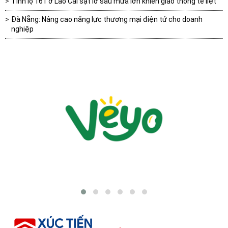
Tỉnh lộ 161 ở Lào Cai sạt lở sau mưa lớn khiến giao thông tê liệt
Đà Nẵng: Nâng cao năng lực thương mại điện tử cho doanh
nghiệp