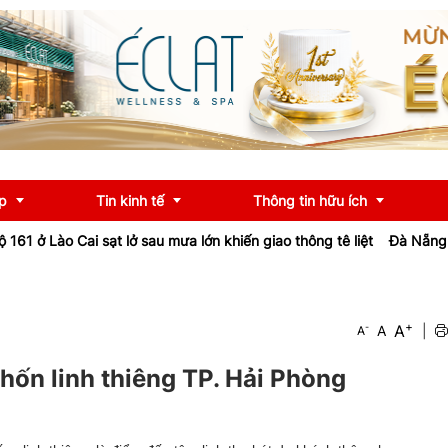
p
Tin kinh tế
Thông tin hữu ích
1 ở Lào Cai sạt lở sau mưa lớn khiến giao thông tê liệt
Đà Nẵng: Nân
OCOP
Chính sách
+
A
-
A
|
A
u
Tư vấn
iểu
Ngân hàng
hốn linh thiêng TP. Hải Phòng