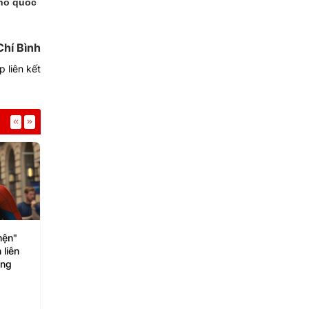
cho quốc
Chí Bình
 liên kết
Phi và
Ariana Grande tiếp tục
Rộ tin Lê Xuân Tiền l
ơn 20
thu hút sự chú ý sau
người tiếp theo bị loạ
thông báo tạm nghỉ
Anh trai vượt ngàn 
gai
06/08/2026
06/08/2026