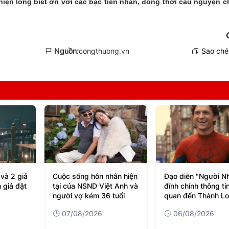
hiện lòng biết ơn với các bậc tiền nhân, đồng thời cầu nguyện 
Nguồn:
congthuong.vn
Sao chép
ân hiện
Đạo diễn "Người Nhện"
Hình ảnh Lưu Diệc 
t Anh và
đính chính thông tin liên
Huỳnh Hiểu Minh h
tuổi
quan đến Thành Long
năm trước gây sốt
06/08/2026
06/08/2026