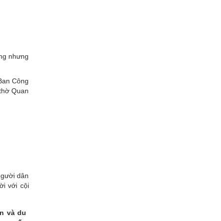
ang nhưng
 Ban Công
 thờ Quan
người dân
i với cội
ân và du