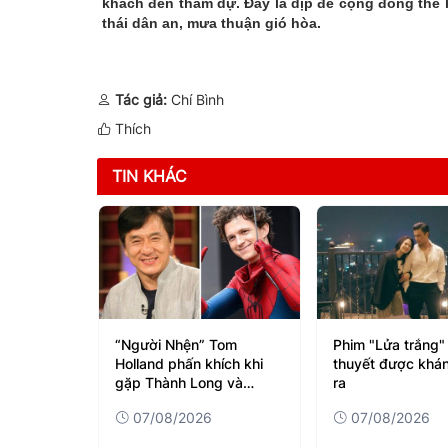
khách đến tham dự. Đây là dịp để cộng đồng thể 
thái dân an, mưa thuận gió hòa.
Tác giả:
Chí Bình
Thích
TIN KHÁC
Tom
Phim "Lửa trắng" và 2 giả
Cuộc sống hôn nh
ích khi
thuyết được khán giả đặt
tại của NSND Việ
g và
ra
người vợ kém 36 
07/08/2026
07/08/2026