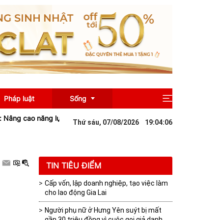
Pháp luật
Sống
g cao năng lực thương mại điện tử cho doanh nghiệp
Cầu biên giớ
Thứ sáu, 07/08/2026
19
:
04
:
06
Giải trí
Du lịch
TIN TIÊU ĐIỂM
Cấp vốn, lập doanh nghiệp, tạo việc làm
cho lao động Gia Lai
Người phụ nữ ở Hưng Yên suýt bị mất
gần 30 triệu đồng vì cuộc gọi giả danh