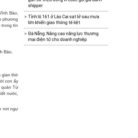
shipper
Vĩnh Bảo,
Tỉnh lộ 161 ở Lào Cai sạt lở sau mưa
hập phương
lớn khiến giao thông tê liệt
 trong tín
Đà Nẵng: Nâng cao năng lực thương
mại điện tử cho doanh nghiệp
nh Bảo,
 gian thờ
ời con ấy
i quản Tứ
tiết nước,
m nơi ngự