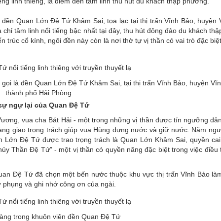
g linh thiêng, là điểm đến tâm linh thu hút du khách thập phương.
 đền Quan Lớn Đệ Tứ Khâm Sai, tọa lạc tại thị trấn Vĩnh Bảo, huyện 
chỉ tâm linh nổi tiếng bậc nhất tại đây, thu hút đông đảo du khách t
trúc cổ kính, ngôi đền này còn là nơi thờ tự vị thần có vai trò đặc biệt
i là đền Quan Lớn Đệ Tứ Khâm Sai, tại thị trấn Vĩnh Bảo, huyện Vĩ
thành phố Hải Phòng
sự ngự lại của Quan Đệ Tứ
Vương, vua cha Bát Hải - một trong những vị thần được tín ngưỡng dân
àng giao trọng trách giúp vua Hùng dựng nước và giữ nước. Năm ngư
n Lớn Đệ Tứ được trao trọng trách là Quan Lớn Khâm Sai, quyền ca
ủy Thần Đệ Tứ” - một vị thần có quyền năng đặc biệt trong việc điều 
uan Đệ Tứ đã chọn một bến nước thuộc khu vực thị trấn Vĩnh Bảo là
ờ phụng và ghi nhớ công ơn của ngài.
àng trong khuôn viên đền Quan Đệ Tứ