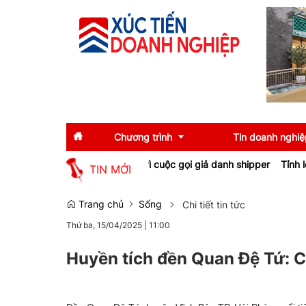
Chương trình
Tin doanh nghiệ
 bị mất gần 30 triệu đồng vì cuộc gọi giả danh shipper
Tỉnh lộ 16
TIN MỚI
Diễn giả
Tin tức
Trang chủ
Sống
Chi tiết tin tức
Thứ ba, 15/04/2025
|
11:00
Thông tin báo chí
Gương mặt tiêu biể
Sự kiện
Doanh nghiệp tiêu b
Huyền tích đền Quan Đệ Tứ: C
Thương hiệu