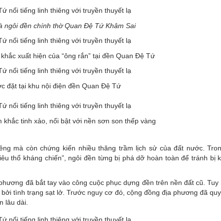
à ngôi đền chính thờ Quan Đệ Tứ Khâm Sai
khắc xuất hiện của “ông rắn” tại đền Quan Đệ Tứ
c đặt tại khu nội điện đền Quan Đệ Tứ
 khắc tinh xảo, nổi bật với nền sơn son thếp vàng
êng mà còn chứng kiến nhiều thăng trầm lịch sử của đất nước. Tron
u thổ kháng chiến”, ngôi đền từng bị phá dỡ hoàn toàn để tránh bị kẻ
phương đã bắt tay vào công cuộc phục dựng đền trên nền đất cũ. Tuy 
 bởi tình trạng sạt lở. Trước nguy cơ đó, cộng đồng địa phương đã quy
n lâu dài.