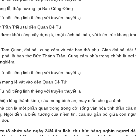
ng lễ, thắp hương tại Ban Công Đồng
ờ Trần Triều tại đền Quan Đệ Tứ
ược khởi công xây dựng lại một cách bài bản, với kiến trúc khang tr
Tam Quan, đại bái, cung cấm và các ban thờ phụ. Gian đại bái đặt
n phải là ban thờ Đức Thánh Trần. Cung cấm phía trong chính là nơi
 nghiêm.
 mang lễ vật vào đền Quan Đệ Tứ
iện lòng thành kính, cầu mong bình an, may mắn cho gia đình
mà còn là một phần quan trọng trong đời sống văn hóa tinh thần của 
. Ngôi đền là biểu tượng của niềm tin, của sự gắn bó giữa con ngườ
 đời.
c tổ chức vào ngày 24/4 âm lịch, thu hút hàng nghìn người d