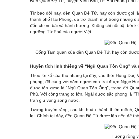
Đền Quan Đệ Tứ, huyện Vĩnh Bảo,TP. Hải Phòng nổi tiến
Emagazine
Từ bao đời nay, đền Quan Đệ Tứ, hay còn được gọi là
thành phố Hải Phòng, đã trở thành một trong những địa 
đến chiêm bái và hành hương. Không chỉ nổi bật bởi kiến 
ngưỡng Tứ Phủ của người Việt.
Cổng Tam quan của đền Quan Đệ Tứ, hay còn được gọ
Huyền tích linh thiêng về “Ngũ Quan Tôn Ông” và 
Theo lời kể của thủ nhang tại đây, vào thời Hùng Duệ 
phụng, đã cùng với năm người con trai được Ngọc Ho
được tôn xưng là “Ngũ Quan Tôn Ông”, trong đó Qua
Phủ. Với công trạng to lớn, Ngài được sắc phong là “Th
trấn giữ vùng sông nước.
Tương truyền rằng, sau khi hoàn thành thiên mệnh, Q
lại. Chính tại đây, đền Quan Đệ Tứ được lập nên để th
Tượng rồng v