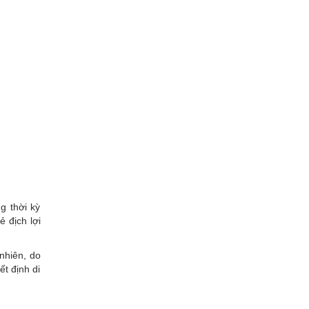
g thời kỳ
 địch lợi
nhiên, do
ết định di