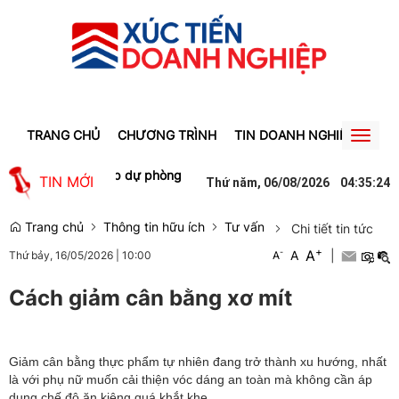
TRANG CHỦ
CHƯƠNG TRÌNH
TIN DOANH NGHIỆP
TIN
Toggl
naviga
g không trích lập dự phòng hàng nghìn tỷ đồng khoản phải thu từ 
TIN MỚI
Thứ năm, 06/08/2026
04
:
35
:
24
Trang chủ
Thông tin hữu ích
Tư vấn
Chi tiết tin tức
+
A
-
A
|
Thứ bảy, 16/05/2026
|
10:00
A
Cách giảm cân bằng xơ mít
Giảm cân bằng thực phẩm tự nhiên đang trở thành xu hướng, nhất
là với phụ nữ muốn cải thiện vóc dáng an toàn mà không cần áp
dụng chế độ ăn kiêng quá khắt khe.