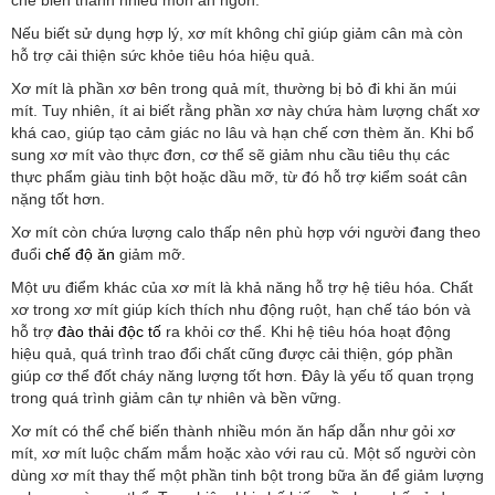
chế biến thành nhiều món ăn ngon.
Nếu biết sử dụng hợp lý, xơ mít không chỉ giúp giảm cân mà còn
hỗ trợ cải thiện sức khỏe tiêu hóa hiệu quả.
Xơ mít là phần xơ bên trong quả mít, thường bị bỏ đi khi ăn múi
mít. Tuy nhiên, ít ai biết rằng phần xơ này chứa hàm lượng chất xơ
khá cao, giúp tạo cảm giác no lâu và hạn chế cơn thèm ăn. Khi bổ
sung xơ mít vào thực đơn, cơ thể sẽ giảm nhu cầu tiêu thụ các
thực phẩm giàu tinh bột hoặc dầu mỡ, từ đó hỗ trợ kiểm soát cân
nặng tốt hơn.
Xơ mít còn chứa lượng calo thấp nên phù hợp với người đang theo
đuổi
chế độ ăn
giảm mỡ.
Một ưu điểm khác của xơ mít là khả năng hỗ trợ hệ tiêu hóa. Chất
xơ trong xơ mít giúp kích thích nhu động ruột, hạn chế táo bón và
hỗ trợ
đào thải độc tố
ra khỏi cơ thể. Khi hệ tiêu hóa hoạt động
hiệu quả, quá trình trao đổi chất cũng được cải thiện, góp phần
giúp cơ thể đốt cháy năng lượng tốt hơn. Đây là yếu tố quan trọng
trong quá trình giảm cân tự nhiên và bền vững.
Xơ mít có thể chế biến thành nhiều món ăn hấp dẫn như gỏi xơ
mít, xơ mít luộc chấm mắm hoặc xào với rau củ. Một số người còn
dùng xơ mít thay thế một phần tinh bột trong bữa ăn để giảm lượng