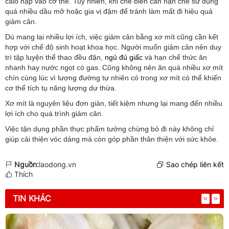
calo nạp vào cơ thể. Tuy nhiên, khi chế biến cần hạn chế sử dụng
quá nhiều dầu mỡ hoặc gia vị đậm để tránh làm mất đi hiệu quả
giảm cân.
Dù mang lại nhiều lợi ích, việc giảm cân bằng xơ mít cũng cần kết
hợp với chế độ sinh hoạt khoa học. Người muốn giảm cân nên duy
trì tập luyện thể thao đều đặn,
ngủ đủ giấc
và hạn chế thức ăn
nhanh hay nước ngọt có gas. Cũng không nên ăn quá nhiều xơ mít
chín cùng lúc vì lượng đường tự nhiên có trong xơ mít có thể khiến
cơ thể tích tụ năng lượng dư thừa.
Xơ mít là nguyên liệu đơn giản, tiết kiệm nhưng lại mang đến nhiều
lợi ích cho quá trình giảm cân.
Việc tận dụng phần thực phẩm tưởng chừng bỏ đi này không chỉ
giúp cải thiện vóc dáng mà còn góp phần thân thiện với sức
khỏe.
Nguồn:
laodong.vn
Sao chép liên kết
Thích
TIN KHÁC