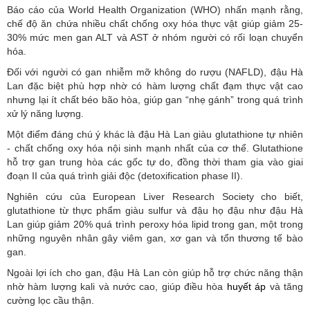
Báo cáo của World Health Organization (WHO) nhấn mạnh rằng,
chế độ ăn chứa nhiều chất chống oxy hóa thực vật giúp giảm 25-
30% mức men gan ALT và AST ở nhóm người có rối loạn chuyển
hóa.
Đối với người có gan nhiễm mỡ không do rượu (NAFLD), đậu Hà
Lan đặc biệt phù hợp nhờ có hàm lượng chất đạm thực vật cao
nhưng lại ít chất béo bão hòa, giúp gan “nhẹ gánh” trong quá trình
xử lý năng lượng.
Một điểm đáng chú ý khác là đậu Hà Lan giàu glutathione tự nhiên
- chất chống oxy hóa nội sinh mạnh nhất của cơ thể. Glutathione
hỗ trợ gan trung hòa các gốc tự do, đồng thời tham gia vào giai
đoạn II của quá trình giải độc (detoxification phase II).
Nghiên cứu của European Liver Research Society cho biết,
glutathione từ thực phẩm giàu sulfur và đậu họ đậu như đậu Hà
Lan giúp giảm 20% quá trình peroxy hóa lipid trong gan, một trong
những nguyên nhân gây viêm gan, xơ gan và tổn thương tế bào
gan.
Ngoài lợi ích cho gan, đậu Hà Lan còn giúp hỗ trợ chức năng thận
nhờ hàm lượng kali và nước cao, giúp điều hòa
huyết áp
và tăng
cường lọc cầu thận.