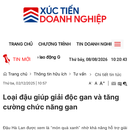
TRANG CHỦ
CHƯƠNG TRÌNH
TIN DOANH NGHIỆP
TIN
Toggl
naviga
tạo việc làm cho lao động Gia Lai
Người phụ nữ ở Hưng Yên suýt bị
TIN MỚI
Thứ bảy, 08/08/2026
10
:
20
:
43
Trang chủ
Thông tin hữu ích
Tư vấn
Chi tiết tin tức
+
A
-
A
|
Thứ ba, 02/12/2025
|
10:57
A
Loại đậu giúp giải độc gan và tăng
cường chức năng gan
Đậu Hà Lan được xem là “món quà xanh” nhờ khả năng hỗ trợ giải