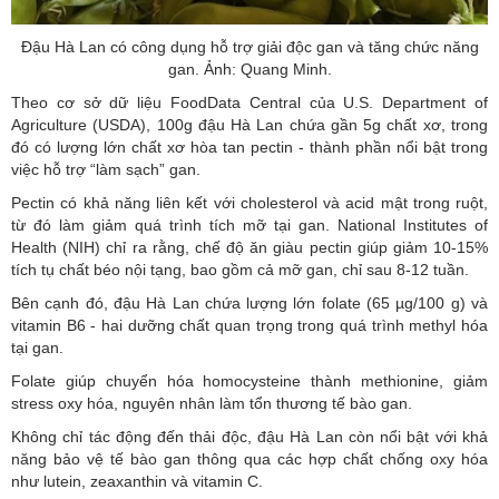
Đậu Hà Lan có công dụng hỗ trợ giải độc gan và tăng chức năng
gan. Ảnh: Quang Minh.
Theo cơ sở dữ liệu FoodData Central của U.S. Department of
Agriculture (USDA), 100g đậu Hà Lan chứa gần 5g chất xơ, trong
đó có lượng lớn chất xơ hòa tan pectin - thành phần nổi bật trong
việc hỗ trợ “làm sạch” gan.
Pectin có khả năng liên kết với cholesterol và acid mật trong ruột,
từ đó làm giảm quá trình tích mỡ tại gan. National Institutes of
Health (NIH) chỉ ra rằng, chế độ ăn giàu pectin giúp giảm 10-15%
tích tụ chất béo nội tạng, bao gồm cả mỡ gan, chỉ sau 8-12 tuần.
Bên cạnh đó, đậu Hà Lan chứa lượng lớn folate (65 µg/100 g) và
vitamin B6 - hai dưỡng chất quan trọng trong quá trình methyl hóa
tại gan.
Folate giúp chuyển hóa homocysteine thành methionine, giảm
stress oxy hóa, nguyên nhân làm tổn thương tế bào gan.
Không chỉ tác động đến thải độc, đậu Hà Lan còn nổi bật với khả
năng bảo vệ tế bào gan thông qua các hợp chất chống oxy hóa
như lutein, zeaxanthin và vitamin C.