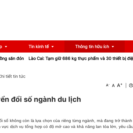
p
Tin kinh tế
Thông tin hữu ích
Lào Cai: Tạm giữ 686 kg thực phẩm và 30 thiết bị điện không hợp 
OCOP
Chính sách
hi tiết tin tức
+
A
-
A
|
A
u
Tư vấn
iểu
Ngân hàng
n đổi số ngành du lịch
đổi số không còn là lựa chọn của riêng từng ngành, mà đang trở thành 
nh vực dịch vụ tổng hợp có độ mở cao và khả năng lan tỏa lớn, yêu cầ