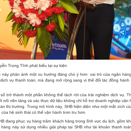
n Trọng Tĩnh phát biểu tại sự kiện
c này phản ánh một xu hướng đáng chú ý hơn: vai trò của ngân hàng
dịch vụ thanh toán, mà đang mở rộng sang vị thế đối tác đồng hành
ính số trở thành một phần không thể tách rời của trải nghiệm dịch vụ. 
kết nối nền tảng và xác thực dữ liệu không chỉ hỗ trợ doanh nghiệp vận
àn thị trường. Trong mô hình này, SHB hiện diện như một mắt xích củ
của hệ sinh thái có thể vận hành trơn tru hơn.
SHB đang phục vụ hàng trăm khách hàng trong lĩnh vực du lịch, gồm k
 hàng này sử dụng nhiều giải pháp tại SHB như tài khoản thanh toán