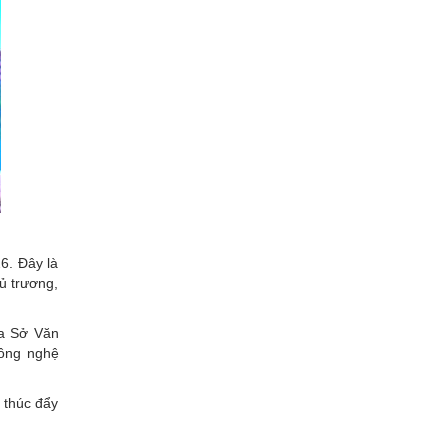
26. Đây là
ủ trương,
ủa Sở Văn
ông nghệ
 thúc đẩy