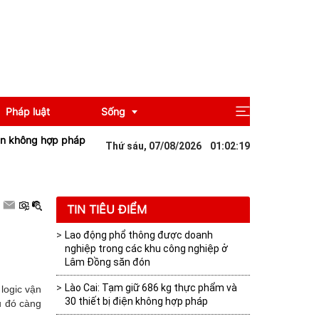
Pháp luật
Sống
pháp
Hưng Yên triển khai chính sách miễn phí sách giáo khoa theo q
Thứ sáu, 07/08/2026
01
:
02
:
21
Giải trí
Du lịch
TIN TIÊU ĐIỂM
Lao động phổ thông được doanh
nghiệp trong các khu công nghiệp ở
Lâm Đồng săn đón
Lào Cai: Tạm giữ 686 kg thực phẩm và
logic vận
30 thiết bị điện không hợp pháp
u đó càng