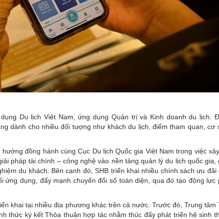
 dụng Du lịch Việt Nam, ứng dụng Quản trị và Kinh doanh du lịch. Đ
ng dành cho nhiều đối tượng như khách du lịch, điểm tham quan, cơ s
h hướng đồng hành cùng Cục Du lịch Quốc gia Việt Nam trong việc xâ
c giải pháp tài chính – công nghệ vào nền tảng quản lý du lịch quốc gia
nghiệm du khách. Bên cạnh đó, SHB triển khai nhiều chính sách ưu đãi
ối ứng dụng, đẩy mạnh chuyển đổi số toàn diện, qua đó tạo động lực p
iển khai tại nhiều địa phương khác trên cả nước. Trước đó, Trung tâm
h thức ký kết Thỏa thuận hợp tác nhằm thúc đẩy phát triển hệ sinh th