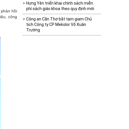
Hưng Yên triển khai chính sách miễn
phí sách giáo khoa theo quy định mới
 phản hồi
iệu, công
Công an Cần Thơ bắt tạm giam Chủ
tịch Công ty CP Mekolor Võ Xuân
Trường