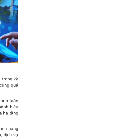
 trong kỷ
 cùng quá
Thanh toán
 hành hiệu
a hạ tầng
hách hàng
, dịch vụ