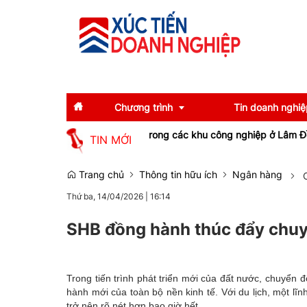
Chương trình
Tin doanh nghiệ
ợc doanh nghiệp trong các khu công nghiệp ở Lâm Đồng săn đón
TIN MỚI
Diễn giả
Tin tức
Trang chủ
Thông tin hữu ích
Ngân hàng
C
Thứ ba, 14/04/2026
|
16:14
Thông tin báo chí
Gương mặt tiêu biể
Sự kiện
Doanh nghiệp tiêu b
SHB đồng hành thúc đẩy chuyể
Thương hiệu
Trong tiến trình phát triển mới của đất nước, chuyển 
Emagazine
hành mới của toàn bộ nền kinh tế. Với du lịch, một lĩ
trở nên rõ nét hơn bao giờ hết.