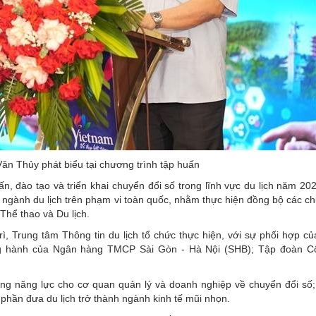
n Thủy phát biểu tại chương trình tập huấn
n, đào tạo và triển khai chuyển đổi số trong lĩnh vực du lịch năm 20
 ngành du lịch trên phạm vi toàn quốc, nhằm thực hiện đồng bộ các ch
Thể thao và Du lịch.
ì, Trung tâm Thông tin du lịch tổ chức thực hiện, với sự phối hợp c
g hành của Ngân hàng TMCP Sài Gòn - Hà Nội (SHB); Tập đoàn C
ng năng lực cho cơ quan quản lý và doanh nghiệp về chuyển đổi số;
 phần đưa du lịch trở thành ngành kinh tế mũi nhọn.