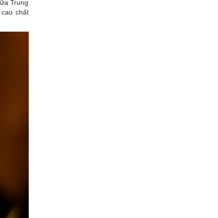
iữa Trung
 cao chất