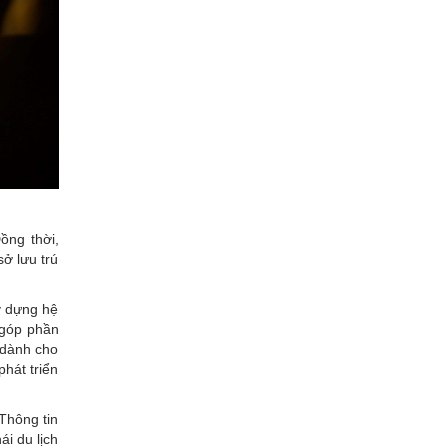
ồng thời,
ở lưu trú
y dựng hệ
, góp phần
 dành cho
hát triển
 Thông tin
ái du lịch