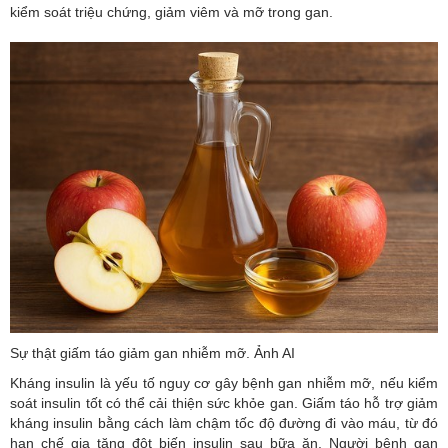
kiểm soát triệu chứng, giảm viêm và mỡ trong gan.
Sự thật giấm táo giảm gan nhiễm mỡ. Ảnh AI
Kháng insulin là yếu tố nguy cơ gây bệnh gan nhiễm mỡ, nếu kiểm
soát insulin tốt có thể cải thiện sức khỏe gan. Giấm táo hỗ trợ giảm
kháng insulin bằng cách làm chậm tốc độ đường đi vào máu, từ đó
hạn chế gia tăng đột biến insulin sau bữa ăn. Người bệnh gan