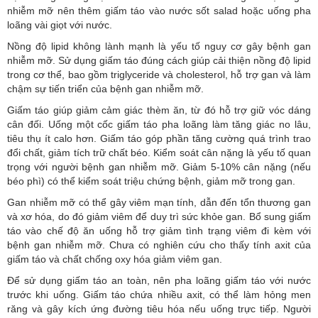
nhiễm mỡ nên thêm giấm táo vào nước sốt salad hoặc uống pha
loãng vài giọt với nước.
Nồng độ lipid không lành mạnh là yếu tố nguy cơ gây bệnh gan
nhiễm mỡ. Sử dụng giấm táo đúng cách giúp cải thiện nồng độ lipid
trong cơ thể, bao gồm triglyceride và cholesterol, hỗ trợ gan và làm
chậm sự tiến triển của bệnh gan nhiễm mỡ.
Giấm táo giúp giảm cảm giác thèm ăn, từ đó hỗ trợ giữ vóc dáng
cân đối. Uống một cốc giấm táo pha loãng làm tăng giác no lâu,
tiêu thụ ít calo hơn. Giấm táo góp phần tăng cường quá trình trao
đổi chất, giảm tích trữ chất béo. Kiểm soát cân nặng là yếu tố quan
trọng với người bệnh gan nhiễm mỡ. Giảm 5-10% cân nặng (nếu
béo phì) có thể kiểm soát triệu chứng bệnh, giảm mỡ trong gan.
Gan nhiễm mỡ có thể gây viêm mạn tính, dẫn đến tổn thương gan
và xơ hóa, do đó giảm viêm để duy trì sức khỏe gan. Bổ sung giấm
táo vào chế độ ăn uống hỗ trợ giảm tình trạng viêm đi kèm với
bệnh gan nhiễm mỡ. Chưa có nghiên cứu cho thấy tính axit của
giấm táo và chất chống oxy hóa giảm viêm gan.
Để sử dụng giấm táo an toàn, nên pha loãng giấm táo với nước
trước khi uống. Giấm táo chứa nhiều axit, có thể làm hỏng men
răng và gây kích ứng đường tiêu hóa nếu uống trực tiếp. Người