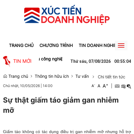
TRANG CHỦ
CHƯƠNG TRÌNH
TIN DOANH NGHIỆP
TIN
Toggl
naviga
ệp trong các khu công nghiệp ở Lâm Đồng săn đón
Lào Cai: Tạm 
TIN MỚI
Thứ sáu, 07/08/2026
00
:
55
:
04
Trang chủ
Thông tin hữu ích
Tư vấn
Chi tiết tin tức
+
A
-
A
|
Chủ nhật, 10/05/2026
|
14:00
A
Sự thật giấm táo giảm gan nhiễm
mỡ
Giấm táo không có tác dụng điều trị gan nhiễm mỡ nhưng hỗ trợ