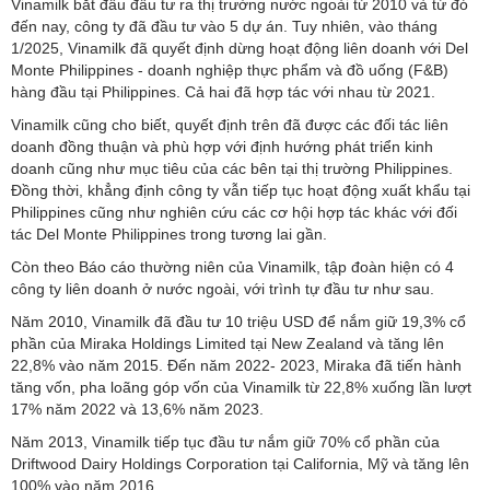
Vinamilk bắt đầu đầu tư ra thị trường nước ngoài từ 2010 và từ đó
đến nay, công ty đã đầu tư vào 5 dự án. Tuy nhiên, vào tháng
1/2025, Vinamilk đã quyết định dừng hoạt động liên doanh với Del
Monte Philippines - doanh nghiệp thực phẩm và đồ uống (F&B)
hàng đầu tại Philippines. Cả hai đã hợp tác với nhau từ 2021.
Vinamilk cũng cho biết, quyết định trên đã được các đối tác liên
doanh đồng thuận và phù hợp với định hướng phát triển kinh
doanh cũng như mục tiêu của các bên tại thị trường Philippines.
Đồng thời, khẳng định công ty vẫn tiếp tục hoạt động xuất khẩu tại
Philippines cũng như nghiên cứu các cơ hội hợp tác khác với đối
tác Del Monte Philippines trong tương lai gần.
Còn theo Báo cáo thường niên của Vinamilk, tập đoàn hiện có 4
công ty liên doanh ở nước ngoài, với trình tự đầu tư như sau.
Năm 2010, Vinamilk đã đầu tư 10 triệu USD để nắm giữ 19,3% cổ
phần của Miraka Holdings Limited tại New Zealand và tăng lên
22,8% vào năm 2015. Đến năm 2022- 2023, Miraka đã tiến hành
tăng vốn, pha loãng góp vốn của Vinamilk từ 22,8% xuống lần lượt
17% năm 2022 và 13,6% năm 2023.
Năm 2013, Vinamilk tiếp tục đầu tư nắm giữ 70% cổ phần của
Driftwood Dairy Holdings Corporation tại California, Mỹ và tăng lên
100% vào năm 2016.