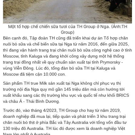
Một tổ hợp chế chiến sữa tươi của TH Group ở Nga. (Ảnh:TH
Group)
Bên cạnh đó, Tập đoàn TH cũng đã triển khai dự án Tổ hợp chăn
nuôi bò sữa và chế biến sữa tại Nga từ năm 2016, đến giữa 2025,
thì đang vận hành trang trại chăn nuôi bò sữa công nghệ cao ở tỉnh
Moscow, tỉnh Kaluga và đang khởi công xây dựng một hệ thống
trang trại đồng nhất về quy chuẩn sản xuất tại tỉnh Prymorsky -
vùng Viễn Đông. Lúc đó, tổng đàn bò sữa TH tại Kaluga và
Moscow đã tiệm cận 10.000 con.
Sản phẩm TH true Milk sản xuất tại Nga không chỉ phục vụ thị
trường nội địa Nga quy mô gần 145 triệu dân mà còn hướng tới
xuất khẩu sang các thị trường khu vực và quốc tế như khối BRICS
và châu Á - Thái Bình Dương.
Trước đó, vào tháng 4/2023, TH Group cho hay từ năm 2019,
doanh nghiệp đã mua lại, tiếp quản và phát triển 3 khu trang trại
chăn nuôi bò thịt ở phía Bắc và Tây Australia với tổng vốn đầu tư
130 triệu đô Australia. TH lúc đó được xem là doanh nghiệp Việt
Nam lớn nhất ở Australia.