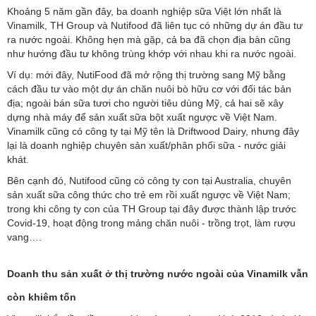
Khoảng 5 năm gần đây, ba doanh nghiệp sữa Việt lớn nhất là
Vinamilk, TH Group và Nutifood đã liên tục có những dự án đầu tư
ra nước ngoài. Không hẹn mà gặp, cả ba đã chọn địa bàn cũng
như hướng đầu tư không trùng khớp với nhau khi ra nước ngoài.
Ví dụ: mới đây, NutiFood đã mở rộng thị trường sang Mỹ bằng
cách đầu tư vào một dự án chăn nuôi bò hữu cơ với đối tác bản
địa; ngoài bán sữa tươi cho người tiêu dùng Mỹ, cả hai sẽ xây
dựng nhà máy để sản xuất sữa bột xuất ngược về Việt Nam.
Vinamilk cũng có công ty tại Mỹ tên là Driftwood Dairy, nhưng đây
lại là doanh nghiệp chuyên sản xuất/phân phối sữa - nước giải
khát.
Bên cạnh đó, Nutifood cũng có công ty con tại Australia, chuyên
sản xuất sữa công thức cho trẻ em rồi xuất ngược về Việt Nam;
trong khi công ty con của TH Group tại đây được thành lập trước
Covid-19, hoạt động trong mảng chăn nuôi - trồng trọt, làm rượu
vang….
Doanh thu sản xuất ở thị trường nước ngoài của Vinamilk vẫn
còn khiêm tốn