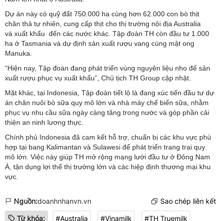
Dự án này có quỹ đất 750.000 ha cùng hơn 62.000 con bò thịt
chăn thả tự nhiên, cung cấp thịt cho thị trường nội địa Australia
và xuất khẩu đến các nước khác. Tập đoàn TH còn đầu tư 1.000
ha ở Tasmania và dự định sản xuất rượu vang cùng mật ong
Manuka.
“Hiện nay, Tập đoàn đang phát triển vùng nguyên liệu nho để sản
xuất rượu phục vụ xuất khẩu”, Chủ tịch TH Group cập nhật.
Mặt khác, tại Indonesia, Tập đoàn tiết lộ là đang xúc tiến đầu tư dự
án chăn nuôi bò sữa quy mô lớn và nhà máy chế biến sữa, nhằm
phục vụ nhu cầu sữa ngày càng tăng trong nước và góp phần cải
thiện an ninh lương thực.
Chính phủ Indonesia đã cam kết hỗ trợ, chuẩn bị các khu vực phù
hợp tại bang Kalimantan và Sulawesi để phát triển trang trại quy
mô lớn. Việc này giúp TH mở rộng mạng lưới đầu tư ở Đông Nam
Á, tận dụng lợi thế thị trường lớn và các hiệp định thương mại khu
vực.
Nguồn:
doanhnhanvn.vn
Sao chép liên kết
Từ khóa:
#Australia
#Vinamilk
#TH Truemilk