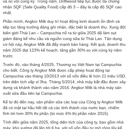
và so với cùng kỳ. Trong năm, Driftwood tiếp tục được tái chứng
nhận SQF (Safe Quality Food) cấp độ 3 – đây là cấp độ SQF cao
nhất.
Phần mình, Angkor Milk duy trì hoạt động kinh doanh ổn định và
tiếp tục tăng trưởng đáng ghi nhận, đặc biệt là doanh thu. Xung đột
biên giới Thái Lan – Campuchia nổ ra từ giữa 2025 đã làm sụt
giảm đáng kể nhu cầu và nguồn cung sữa từ Thái Lan. Tận dụng
cơ hội này, Angkor Milk đã đẩy mạnh bán hàng. Kết quả, doanh thu
năm 2025 đạt 123% kế hoạch, tăng gần 30% so với cùng kỳ năm
trước.
Trước đó, vào tháng 4/2025, Thương vụ Việt Nam tại Campuchia
cho biết, Công ty Angkor Milk được cấp phép hoạt động tại
Campuchia vào tháng 10/2013 với số vốn điều lệ hơn 21 triệu USD,
trên diện tích xấp xỉ 3ha. Tháng 5/2014, nhà máy bắt đầu được xây
dựng và khánh thành vào năm 2016. Angkor Milk là nhà máy sản
xuất sữa đầu tiên tại Campuchia.
Kể từ đó đến nay, sản phẩm sữa các loại của Công ty Angkor Milk
đã có mặt tại hầu hết tất cả các tỉnh thành của nước bạn, chiếm
lĩnh tới hơn 30% thị phần (từ mức 6% thị phần năm 2015).
Tính đến giữa năm 2025, tổng diện tích của công ty, bao gồm nhà
máy, kho xưởng đã lên tới 6 ha, với số vốn đầu tư mở rộng lũy kế