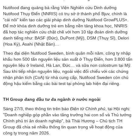
Nutifood đang quảng bá rằng Viện Nghiên cứu Dinh dưỡng
Nutifood Thụy Điển (NNRIS) có trụ sở ở thành phố Bjuv, chính là
"cái nôi" kiến tạo các giải pháp dinh dưỡng Nutifood GrowPLUS+.
Để mở khóa dinh dưỡng trẻ em bằng nền tảng khoa học, NNRIS
đã hợp tác nghiên cứu chặt chẽ với hơn 10 tập đoàn dinh dưỡng
danh tiếng như: BASF (Đức), DuPont (Mỹ), DSM (Thụy Sĩ), Delori
(Hoa Kỳ), Asahi (Nhật Bản)…
Theo đại diện Nutifood Sweden, bình quân mỗi năm, công ty nhập
khẩu hơn 500 tấn nguyên liệu sản xuất ở Thụy Điển, hơn 3.800 tấn
nguyên liệu ở Ireland, Hà Lan, Đức… và sữa non colostrum tại Mỹ.
Sau khi tiếp nhận nguyên liệu, ngoài việc đối chiếu với các chứng
nhận phân tích (CoA) từ nhà cung cấp, Nutifood Sweden còn chủ
động hậu kiểm bằng các bài test tại phòng lab hiện đại riêng.
TH Group đang đầu tư đa ngành ở nước ngoài
Sáng 27/3, theo thông tin trên báo
Điện tử Chính phủ
, tại Hội nghị
"Doanh nghiệp góp phần vào tăng trưởng hai con số và Thủ tướng
Chính phủ tri ân doanh nghiệp", bà Thái Hương – Chủ tịch TH
Group đã chia sẻ nhiều thông tin quan trọng về hoạt động của
công ty trong năm 2026.