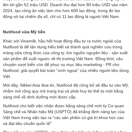
lên tới gần 52 triệu USD. Doanh thu đạt hơn 80 triệu USD vào năm
2024, tạo công ăn việc làm cho hơn 600 lao động, trong đó lao
động sở tại chiếm đa số, chỉ có 11 lao động là người Việt Nam.
Nutifood vừa Mỹ tiến
Khác với Vinamilk, hầu hết hoạt động đầu tư ra nước ngoài của
Nutifood là để tận dụng hiểu biết và thành quả nghiên cứu trong
mảng sữa công thức của công ty, tìm nguồn nguyên liệu - sản xuất
sản phẩm để xuất ngược về thị trường Việt Nam. Đồng thời, câu
chuyện vượt biển còn để phục vụ mục tiêu marketing - PR cho
Nutifood, giải quyết bài toán “sính ngoại” của nhiều người tiêu dùng
Việt.
Mới đây,
Nikkei Asia
đưa tin, Nutifood đã công bố sẽ đầu tư vào Mỹ,
nhằm mở rộng quy mô trang trại và phát huy lợi thế từ một bằng
sáng chế về dinh dưỡng mới được cấp.
Nutifood cho biết việc nhận được bằng sáng chế mới từ Cơ quan
Sáng chế và Nhãn hiệu Mỹ (USPTO) đã khẳng định năng lực của
Việt Nam trong việc tạo ra "các sản phẩm có giá trị khoa học cao
và đạt tiêu chuẩn quốc tế".