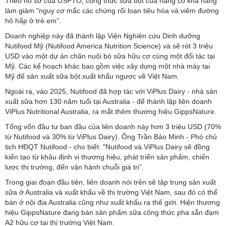
Theo hồ sơ của USPTO, công thức sữa bột của hãng có khả năng
làm giảm "nguy cơ mắc các chứng rối loạn tiêu hóa và viêm đường
hô hấp ở trẻ em”.
Doanh nghiệp này đã thành lập Viện Nghiên cứu Dinh dưỡng
Nutifood Mỹ (Nutifood America Nutrition Science) và sẽ rót 3 triệu
USD vào một dự án chăn nuôi bò sữa hữu cơ cùng một đối tác tại
Mỹ. Các kế hoạch khác bao gồm việc xây dựng một nhà máy tại
Mỹ để sản xuất sữa bột xuất khẩu ngược về Việt Nam.
Ngoài ra, vào 2025, Nutifood đã hợp tác với ViPlus Dairy - nhà sản
xuất sữa hơn 130 năm tuổi tại Australia - để thành lập liên doanh
ViPlus Nutritional Australia, ra mắt thêm thương hiệu GippsNature.
Tổng vốn đầu tư ban đầu của liên doanh này hơn 3 triệu USD (70%
từ Nutifood và 30% từ ViPlus Dairy). Ông Trần Bảo Minh - Phó chủ
tịch HĐQT Nutifood - cho biết: "Nutifood và ViPlus Dairy sẽ đồng
kiến tạo từ khâu định vị thương hiệu, phát triển sản phẩm, chiến
lược thị trường, đến vận hành chuỗi giá trị”.
Trong giai đoạn đầu tiên, liên doanh nói trên sẽ tập trung sản xuất
sữa ở Australia và xuất khẩu về thị trường Việt Nam, sau đó có thể
bán ở nội địa Australia cũng như xuất khẩu ra thế giới. Hiện thương
hiệu GippsNature đang bán sản phẩm sữa công thức pha sẵn đạm
A2 hữu cơ tại thị trường Việt Nam.