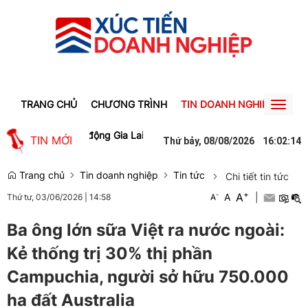
TRANG CHỦ
CHƯƠNG TRÌNH
TIN DOANH NGHIỆP
TIN
Toggl
naviga
 làm cho lao động Gia Lai
Người phụ nữ ở Hưng Yên suýt bị mất gần
TIN MỚI
Thứ bảy, 08/08/2026
16
:
02
:
15
Trang chủ
Tin doanh nghiệp
Tin tức
Chi tiết tin tức
+
A
-
A
|
Thứ tư, 03/06/2026
|
14:58
A
Ba ông lớn sữa Việt ra nước ngoài:
Kẻ thống trị 30% thị phần
Campuchia, người sở hữu 750.000
ha đất Australia