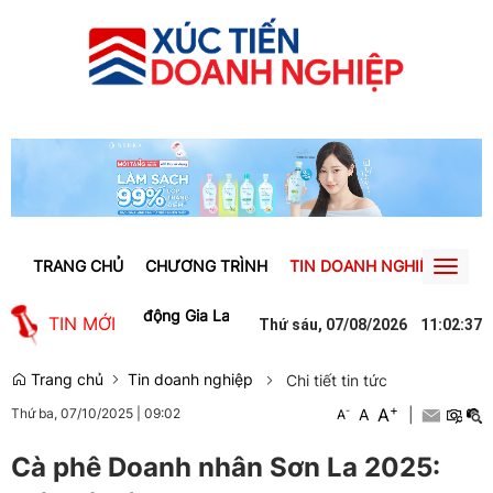
TRANG CHỦ
CHƯƠNG TRÌNH
TIN DOANH NGHIỆP
TIN
Toggl
naviga
iệc làm cho lao động Gia Lai
Người phụ nữ ở Hưng Yên suýt bị mất 
TIN MỚI
Thứ sáu, 07/08/2026
11
:
02
:
37
Trang chủ
Tin doanh nghiệp
Chi tiết tin tức
+
A
-
A
|
Thứ ba, 07/10/2025
|
09:02
A
Cà phê Doanh nhân Sơn La 2025: