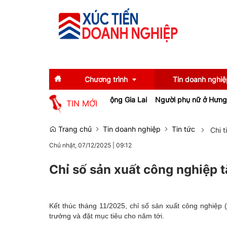
Chương trình
Tin doanh nghiệ
ệp, tạo việc làm cho lao động Gia Lai
Người phụ nữ ở Hưng Yên suý
TIN MỚI
Diễn giả
Tin tức
Trang chủ
Tin doanh nghiệp
Tin tức
Chi t
Chủ nhật, 07/12/2025
|
09:12
Thông tin báo chí
Gương mặt tiêu biể
Sự kiện
Doanh nghiệp tiêu b
Chỉ số sản xuất công nghiệp 
Thương hiệu
Kết thúc tháng 11/2025, chỉ số sản xuất công nghiệp 
Emagazine
trưởng và đặt mục tiêu cho năm tới.