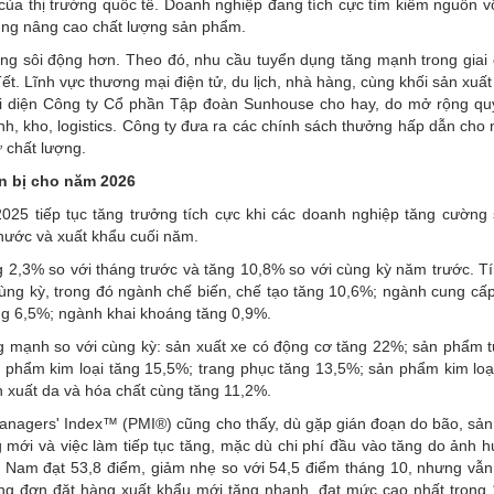
của thị trường quốc tế. Doanh nghiệp đang tích cực tìm kiếm nguồn v
rung nâng cao chất lượng sản phẩm.
ộng sôi động hơn. Theo đó, nhu cầu tuyển dụng tăng mạnh trong giai
t. Lĩnh vực thương mại điện tử, du lịch, nhà hàng, cùng khối sản xuất
i diện Công ty Cổ phần Tập đoàn Sunhouse cho hay, do mở rộng q
ành, kho, logistics. Công ty đưa ra các chính sách thưởng hấp dẫn cho
 chất lượng.
ẩn bị cho năm 2026
025 tiếp tục tăng trưởng tích cực khi các doanh nghiệp tăng cường 
nước và xuất khẩu cuối năm.
g 2,3% so với tháng trước và tăng 10,8% so với cùng kỳ năm trước. T
cùng kỳ, trong đó ngành chế biến, chế tạo tăng 10,6%; ngành cung cấ
ăng 6,5%; ngành khai khoáng tăng 0,9%.
g mạnh so với cùng kỳ: sản xuất xe có động cơ tăng 22%; sản phẩm 
n phẩm kim loại tăng 15,5%; trang phục tăng 13,5%; sản phẩm kim loạ
n xuất da và hóa chất cùng tăng 11,2%.
anagers' Index™ (PMI®) cũng cho thấy, dù gặp gián đoạn do bão, sản 
 mới và việc làm tiếp tục tăng, mặc dù chi phí đầu vào tăng do ảnh 
ệt Nam đạt 53,8 điểm, giảm nhẹ so với 54,5 điểm tháng 10, nhưng vẫn
ợng đơn đặt hàng xuất khẩu mới tăng nhanh, đạt mức cao nhất trong 