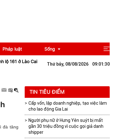
Pháp luật
Sống
61 ở Lào Cai sạt lở sau mưa lớn khiến giao thông tê liệt
Đà Nẵng: Nâ
Thứ bảy, 08/08/2026
09
:
01
:
31
Giải trí
Du lịch
TIN TIÊU ĐIỂM
ch
Cấp vốn, lập doanh nghiệp, tạo việc làm
cho lao động Gia Lai
Người phụ nữ ở Hưng Yên suýt bị mất
gần 30 triệu đồng vì cuộc gọi giả danh
ì đà tăng
shipper