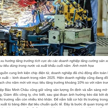
rì xu hướng tăng trưởng tích cực do các doanh nghiệp tăng cường sản x
u tiêu dùng trong nước và xuất khẩu cuối năm. Ảnh minh họa
nguồn cung linh kiện chip điện tử, doanh nghiệp đã chủ động dồn toàn
 xuất – kinh doanh trong năm 2025. Hiện doanh nghiệp cũng đang dồ
ch cho năm mới với mục tiêu tăng trưởng khoảng 10% so với năm trư
hiệp Bảo Minh Châu cũng giữ vững sản lượng ổn định và sẵn sàng mở
, Giám đốc công ty, cho biết, sau giai đoạn ảnh hưởng kéo dài bởi dị
hị trường vẫn còn nhiều khó khăn. Để nắm bắt cơ hội thị trường trong 
 xuất tủ bảng điện đạt tiêu chuẩn quốc tế. Đây là bước đi quan trọng