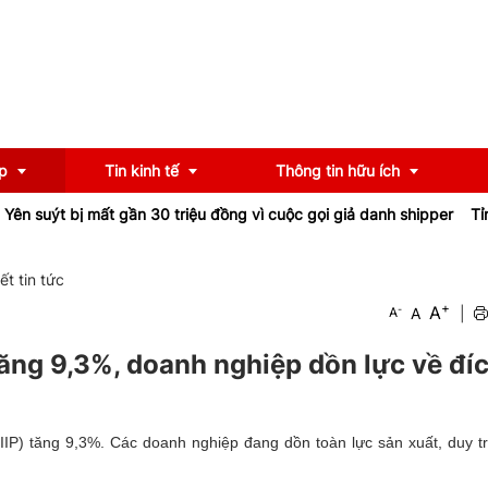
p
Tin kinh tế
Thông tin hữu ích
t bị mất gần 30 triệu đồng vì cuộc gọi giả danh shipper
Tỉnh lộ 1
OCOP
Chính sách
iết tin tức
+
A
-
A
|
A
u
Tư vấn
iểu
Ngân hàng
tăng 9,3%, doanh nghiệp dồn lực về đí
(IIP) tăng 9,3%. Các doanh nghiệp đang dồn toàn lực sản xuất, duy tr