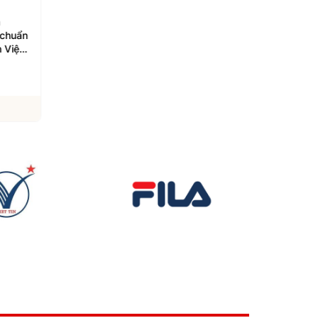
n
Bluemarq Group lỗ 13 tỷ
Lao động phổ thông
 chuẩn
đồng quý II, gần 75% tài
được doanh nghiệp t
 Việt
sản nằm ở tồn kho và
các khu công nghiệp
phải thu
Lâm Đồng săn đón
07/08/2026
06/08/2026
Xem chi tiết
Xem chi tiết