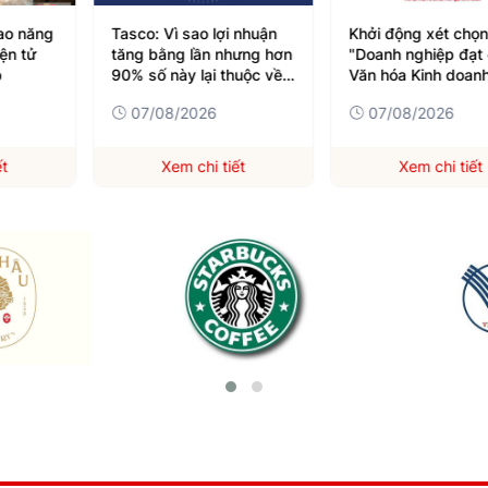
ao năng
Tasco: Vì sao lợi nhuận
Khởi động xét chọ
ện tử
tăng bằng lần nhưng hơn
"Doanh nghiệp đạt
p
90% số này lại thuộc về
Văn hóa Kinh doanh
cổ đông không kiểm
Nam" năm 2026
07/08/2026
07/08/2026
soát?
ết
Xem chi tiết
Xem chi tiết