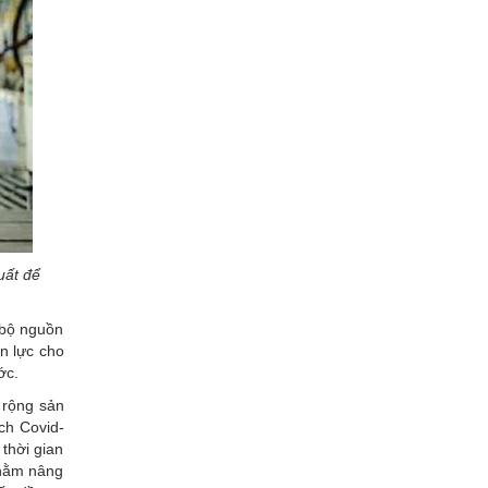
uất để
 bộ nguồn
n lực cho
ớc.
 rộng sản
ch Covid-
thời gian
 nhằm nâng