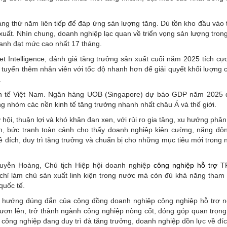
ng thứ năm liên tiếp để đáp ứng sản lượng tăng. Dù tồn kho đầu vào 
uất. Nhìn chung, doanh nghiệp lạc quan về triển vọng sản lượng trong
oanh đạt mức cao nhất 17 tháng.
t Intelligence, đánh giá tăng trưởng sản xuất cuối năm 2025 tích cự
 tuyển thêm nhân viên với tốc độ nhanh hơn để giải quyết khối lượng 
.
inh tế Việt Nam. Ngân hàng UOB (Singapore) dự báo GDP năm 2025 
nhóm các nền kinh tế tăng trưởng nhanh nhất châu Á và thế giới.
ơ hội, thuận lợi và khó khăn đan xen, với rủi ro gia tăng, xu hướng ph
n, bức tranh toàn cảnh cho thấy doanh nghiệp kiên cường, năng độ
ề đích, duy trì tăng trưởng và chuẩn bị cho những mục tiêu mới trong
uyễn Hoàng, Chủ tịch Hiệp hội doanh nghiệp
công nghiệp hỗ trợ
TP
hỉ làm chủ sản xuất linh kiện trong nước mà còn đủ khả năng tham 
quốc tế.
h hướng đúng đắn của cộng đồng doanh nghiệp công nghiệp hỗ trợ n
vươn lên, trở thành ngành công nghiệp nòng cốt, đóng góp quan trọn
 công nghiệp đang duy trì đà tăng trưởng, doanh nghiệp dồn lực về đí