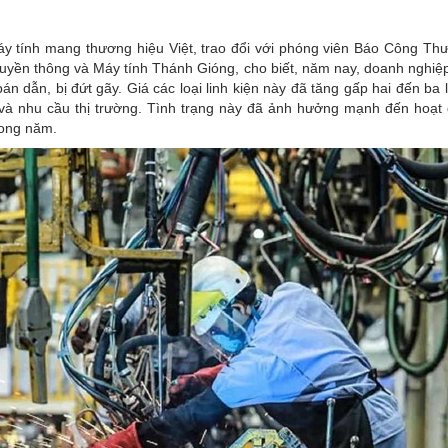
áy tính mang thương hiệu Việt, trao đổi với phóng viên Báo Công Th
yền thông và Máy tính Thánh Gióng, cho biết, năm nay, doanh nghiệ
bán dẫn, bị đứt gãy. Giá các loại linh kiện này đã tăng gấp hai đến ba 
t và nhu cầu thị trường. Tình trạng này đã ảnh hưởng mạnh đến hoạt
rong năm.