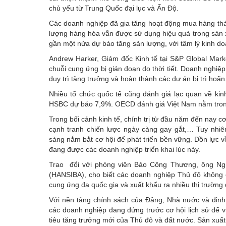
chủ yếu từ Trung Quốc đại lục và Ấn Độ.
Các doanh nghiệp đã gia tăng hoạt động mua hàng thá
lượng hàng hóa vẫn được sử dụng hiệu quả trong sản x
gần một nửa dự báo tăng sản lượng, với tâm lý kinh d
Andrew Harker, Giám đốc Kinh tế tại S&P Global Marke
chuỗi cung ứng bị gián đoạn do thời tiết. Doanh nghiệp
duy trì tăng trưởng và hoàn thành các dự án bị trì hoãn
Nhiều tổ chức quốc tế cũng đánh giá lạc quan về k
HSBC dự báo 7,9%. OECD đánh giá Việt Nam nằm trong 
Trong bối cảnh kinh tế, chính trị từ đầu năm đến nay c
cạnh tranh chiến lược ngày càng gay gắt,… Tuy nhiê
sàng nắm bắt cơ hội để phát triển bền vững. Dồn lực v
đang được các doanh nghiệp triển khai lúc này.
Trao đổi với phóng viên Báo Công Thương, ông Ng
(HANSIBA), cho biết các doanh nghiệp Thủ đô không c
cung ứng đa quốc gia và xuất khẩu ra nhiều thị trường 
Với nền tảng chính sách của Đảng, Nhà nước và địn
các doanh nghiệp đang đứng trước cơ hội lịch sử để 
tiêu tăng trưởng mới của Thủ đô và đất nước. Sản xuất