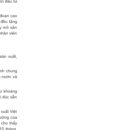
ốn đầu tư
 đoạn cao
 đều tăng
uy mô sản
 nhân viên
sản xuất,
ính chung
p nước và
từ khoáng
i đúc sẵn
xuất Việt
hưởng của
 cho thấy
15 tháng,