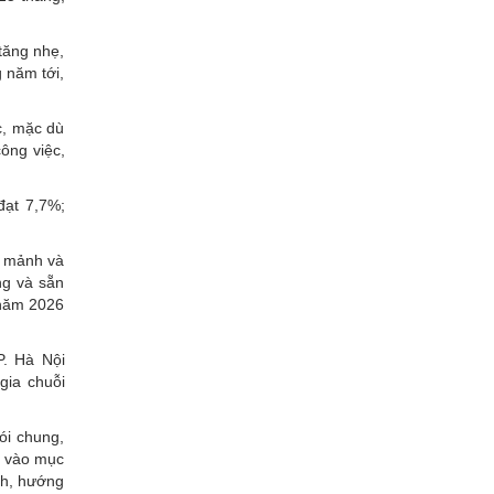
tăng nhẹ,
 năm tới,
c, mặc dù
công việc,
đạt 7,7%;
ân mảnh và
ng và sẵn
 năm 2026
. Hà Nội
gia chuỗi
ói chung,
g vào mục
ch, hướng