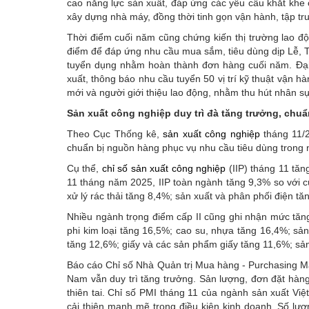
cao năng lực sản xuất, đáp ứng các yêu cầu khắt khe 
xây dựng nhà máy, đồng thời tinh gọn vận hành, tập t
Thời điểm cuối năm cũng chứng kiến thị trường lao đ
điểm để đáp ứng nhu cầu mua sắm, tiêu dùng dịp Lễ, Tế
tuyển dụng nhằm hoàn thành đơn hàng cuối năm. Đạ
xuất, thông báo nhu cầu tuyển 50 vị trí kỹ thuật vận h
mới và người giới thiệu lao động, nhằm thu hút nhân sự
Sản xuất công nghiệp duy trì đà tăng trưởng, chu
Theo Cục Thống kê,
sản xuất công nghiệp
tháng 11/2
chuẩn bị nguồn hàng phục vụ nhu cầu tiêu dùng trong 
Cụ thể,
chỉ số sản xuất công nghiệp
(IIP) tháng 11 tăn
11 tháng năm 2025, IIP toàn ngành tăng 9,3% so với 
xử lý rác thải tăng 8,4%; sản xuất và phân phối điện t
Nhiều ngành trọng điểm cấp II cũng ghi nhận mức tăn
phi kim loại tăng 16,5%; cao su, nhựa tăng 16,4%; sả
tăng 12,6%; giấy và các sản phẩm giấy tăng 11,6%; sả
Báo cáo Chỉ số Nhà Quản trị Mua hàng - Purchasing M
Nam vẫn duy trì tăng trưởng. Sản lượng, đơn đặt hàng
thiên tai. Chỉ số PMI tháng 11 của ngành sản xuất Vi
cải thiện mạnh mẽ trong điều kiện kinh doanh. Số lư