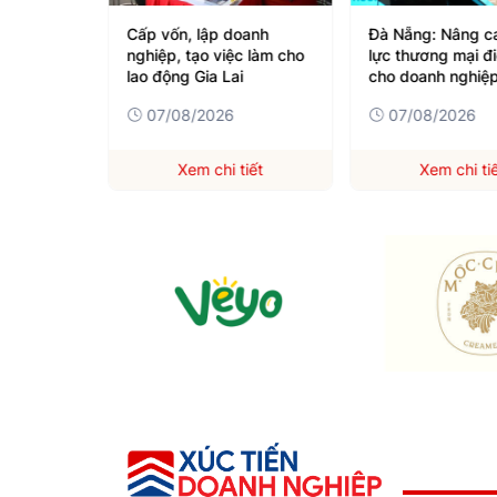
 nhiều chủ
Cấp vốn, lập doanh
Đà Nẵng: Nâng c
g nghiệp
nghiệp, tạo việc làm cho
lực thương mại đi
lao động Gia Lai
cho doanh nghiệ
07/08/2026
07/08/2026
iết
Xem chi tiết
Xem chi ti