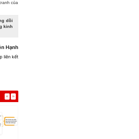
tranh của
ng dồi
g kinh
ễn Hạnh
 liên kết