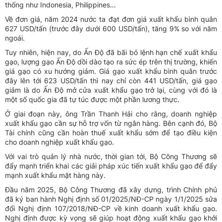
thống như Indonesia, Philippines…
Về đơn giá, năm 2024 nước ta đạt đơn giá xuất khẩu bình quân
627 USD/tấn (trước đây dưới 600 USD/tấn), tăng 9% so với năm
ngoái.
Tuy nhiên, hiện nay, do Ấn Độ đã bãi bỏ lệnh hạn chế xuất khẩu
gạo, lượng gạo Ấn Độ dồi dào tạo ra sức ép trên thị trường, khiến
giá gạo có xu hướng giảm. Giá gạo xuất khẩu bình quân trước
đây lên tới 623 USD/tấn thì nay chỉ còn 441 USD/tấn, giá gạo
giảm là do Ấn Độ mở cửa xuất khẩu gạo trở lại, cùng với đó là
một số quốc gia đã tự túc được một phần lương thực.
Ở giai đoạn này, ông Trần Thanh Hải cho rằng, doanh nghiệp
xuất khẩu gạo cần sự hỗ trợ vốn từ ngân hàng. Bên cạnh đó, Bộ
Tài chính cũng cần hoàn thuế xuất khẩu sớm để tạo điều kiện
cho doanh nghiệp xuất khẩu gạo.
Với vai trò quản lý nhà nước, thời gian tới, Bộ Công Thương sẽ
đẩy mạnh triển khai các giải pháp xúc tiến xuất khẩu gạo để đẩy
mạnh xuất khẩu mặt hàng này.
Đầu năm 2025, Bộ Công Thương đã xây dựng, trình Chính phủ
đã ký ban hành Nghị định số 01/2025/NĐ-CP ngày 1/1/2025 sửa
đổi Nghị định 107/2018/NĐ-CP về kinh doanh xuất khẩu gạo.
Nghị định được kỳ vọng sẽ giúp hoạt động xuất khẩu gạo khởi