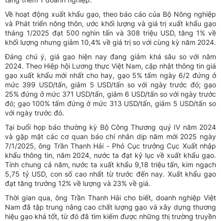
Về hoạt động xuất khẩu gạo, theo báo cáo của Bộ Nông nghiệp
và Phát triển nông thôn, ước khối lượng và giá trị xuất khẩu gạo
tháng 1/2025 đạt 500 nghìn tấn và 308 triệu USD, tăng 1% về
khối lượng nhưng giảm 10,4% về giá trị so với cùng kỳ năm 2024.
Đáng chú ý, giá gạo hiện nay đang giảm khá sâu so với năm
2024. Theo Hiệp hội Lương thực Việt Nam, cập nhật thông tin giá
gạo xuất khẩu mới nhất cho hay, gạo 5% tấm ngày 6/2 đứng ở
mức 399 USD/tấn, giảm 5 USD/tấn so với ngày trước đó; gạo
25% đứng ở mức 371 USD/tấn, giảm 6 USD/tấn so với ngày trước
đó; gạo 100% tấm đứng ở mức 313 USD/tấn, giảm 5 USD/tấn so
với ngày trước đó.
Tại buổi họp báo thường kỳ Bộ Công Thương quý IV năm 2024
và gặp mặt các cơ quan báo chí nhân dịp năm mới 2025 ngày
7/1/2025, ông Trần Thanh Hải - Phó Cục trưởng Cục Xuất nhập
khẩu thông tin, năm 2024, nước ta đạt kỷ lục về xuất khẩu gạo.
Tính chung cả năm, nước ta xuất khẩu 9,18 triệu tấn, kim ngạch
5,75 tỷ USD, con số cao nhất từ trước đến nay. Xuất khẩu gạo
đạt tăng trưởng 12% về lượng và 23% về giá.
Thời gian qua, ông Trần Thanh Hải cho biết, doanh nghiệp Việt
Nam đã tập trung nâng cao chất lượng gạo và xây dựng thương
hiệu gạo khá tốt, từ đó đã tìm kiếm được những thị trường truyền