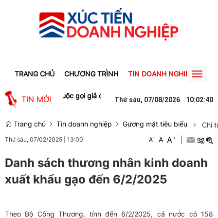
TRANG CHỦ
CHƯƠNG TRÌNH
TIN DOANH NGHIỆP
TIN
Toggl
naviga
 triệu đồng vì cuộc gọi giả danh shipper
Tỉnh lộ 161 ở Lào Cai sạt
TIN MỚI
Thứ sáu, 07/08/2026
10
:
02
:
40
Trang chủ
Tin doanh nghiệp
Gương mặt tiêu biểu
Chi t
+
A
-
A
|
Thứ sáu, 07/02/2025
|
13:00
A
Danh sách thương nhân kinh doanh
xuất khẩu gạo đến 6/2/2025
Theo Bộ Công Thương, tính đến 6/2/2025, cả nước có 158