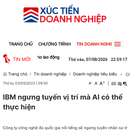
TRANG CHỦ
CHƯƠNG TRÌNH
TIN DOANH NGHIỆP
TIN
Toggl
naviga
p, tạo việc làm cho lao động Gia Lai
Người phụ nữ ở Hưng Yên suýt
TIN MỚI
Thứ sáu, 07/08/2026
22
:
59
:
17
Trang chủ
Tin doanh nghiệp
Doanh nghiệp tiêu biểu
Ch
+
A
-
A
|
Thứ tư, 03/05/2023
|
09:30
A
IBM ngưng tuyển vị trí mà AI có thể
thực hiện
Công ty công nghệ đa quốc gia nổi tiếng sẽ ngừng tuyển nhân sự ở