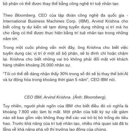
bộ phận có thể được thay thế bằng công nghệ trí tuệ nhân tạo.
Theo
Bloomberg
, CEO của tập đoàn công nghệ đa quốc gia -
International Business Machines Corp. (IBM), Arvind Krishna cho
biết công ty dự kiến ​​sẽ tạm dừng tuyển dụng những vị trí mà họ
cho rằng có thể được thực hiện bằng trí tuệ nhân tạo trong những
năm tới.
Trong một cuộc phỏng vấn mới đây, ông Krishna cho biết việc
tuyển dụng các vị trí ở một số bộ phận, sẽ bị đình chỉ hoặc chậm
lại. Krishna cho biết những vai trò không phải đối mặt với khách
hàng chiếm khoảng 26.000 nhân sự.
“Tôi có thể dễ dàng nhận thấy 30% trong số đó sẽ bị thay thế bởi AI
và tự động hóa trong khoảng thời gian 5 năm", CEO IBM nói.
CEO IBM, Arvind Krishna. (Ảnh: Bloomberg).
Tuy nhiên, người phát ngôn của IBM cho biết điều đó có nghĩa là
khoảng 7.800 việc làm bị mất. Một phần của bất kỳ sự cắt giảm
nào sẽ bao gồm việc không thay thế các vai trò bị bỏ trống do tiêu
hao. Trước khả năng của trí tuệ nhân tạo, nhiều nhà quan sát đã lo
lắng về khả năng phá vỡ thị trường lao động của chúng.