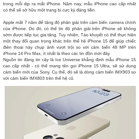
trong mỗi dịp ra mắt iPhone. Năm nay, mẫu iPhone cao cấp nhất
có thể sẽ sở hữu một trang bị cực kỳ đáng tiền.
Apple mất 7 năm để tăng độ phân giải trên cảm biến camera chính
của iPhone. Do đó, có thể tin độ phân giải trên iPhone sẽ không
sớm được tiếp tục gia tăng. Tuy nhiên, Táo khuyết có thể thực hiện
một thay đổi quan trọng khác trên thế hệ iPhone 15 để giúp chiếc
điên thoại này chụp ảnh vượt trội so với cảm biến 48 MP trên
iPhone 14 Pro Max, ít nhất là theo các tin đồn mới đây.
Nguồn tin đáng tin cậy là Ice Universe khẳng định mẫu iPhone 15
cao cấp nhất - có thể mang tên gọi iPhone 15 Ultra, sẽ sử dụng
cảm biến mới của Sony. Cụ thể, đó sẽ là dòng cảm biến IMX903 so
với cảm biến IMX803 trên thế hệ cũ.