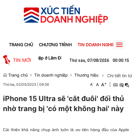
TRANG CHỦ
CHƯƠNG TRÌNH
TIN DOANH NGHIỆP
TIN
Toggl
naviga
các khu công nghiệp ở Lâm Đồng săn đón
Lào Cai: Tạm giữ 686 k
TIN MỚI
Thứ sáu, 07/08/2026
00
:
00
:
15
Trang chủ
Tin doanh nghiệp
Thương hiệu
Chi tiết tin t
+
A
-
A
|
Thứ ba, 02/05/2023
|
09:36
A
iPhone 15 Ultra sẽ 'cắt đuôi' đối thủ
nhờ trang bị 'có một không hai' này
Cải thiện khả năng chụp ảnh luôn là ưu tiên hàng đầu của Apple