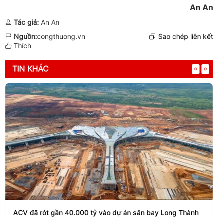
An An
Tác giả:
An An
Nguồn:
congthuong.vn
Sao chép liên kết
Thích
TIN KHÁC
ACV đã rót gần 40.000 tỷ vào dự án sân bay Long Thành