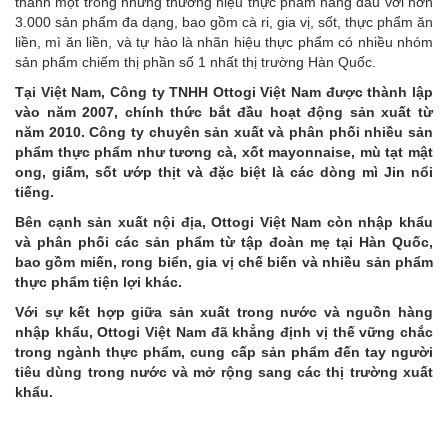
thành một trong những thương hiệu thực phẩm hàng đầu với hơn
3.000 sản phẩm đa dạng, bao gồm cà ri, gia vị, sốt, thực phẩm ăn
liền, mì ăn liền, và tự hào là nhãn hiệu thực phẩm có nhiều nhóm
sản phẩm chiếm thị phần số 1 nhất thị trường Hàn Quốc.
Tại Việt Nam, Công ty TNHH Ottogi Việt Nam được thành lập
vào năm 2007, chính thức bắt đầu hoạt động sản xuất từ
năm 2010. Công ty chuyên sản xuất và phân phối nhiều sản
phẩm thực phẩm như tương cà, xốt mayonnaise, mù tạt mật
ong, giấm, sốt ướp thịt và đặc biệt là các dòng mì Jin nổi
tiếng.
Bên cạnh sản xuất nội địa, Ottogi Việt Nam còn nhập khẩu
và phân phối các sản phẩm từ tập đoàn mẹ tại Hàn Quốc,
bao gồm miến, rong biển, gia vị chế biến và nhiều sản phẩm
thực phẩm tiện lợi khác.
Với sự kết hợp giữa sản xuất trong nước và nguồn hàng
nhập khẩu, Ottogi Việt Nam đã khẳng định vị thế vững chắc
trong ngành thực phẩm, cung cấp sản phẩm đến tay người
tiêu dùng trong nước và mở rộng sang các thị trường xuất
khẩu.