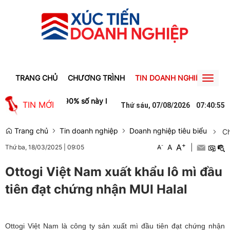
TRANG CHỦ
CHƯƠNG TRÌNH
TIN DOANH NGHIỆP
TIN
Toggl
naviga
n nhưng hơn 90% số này lại thuộc về cổ đông không kiểm soát?
Khở
TIN MỚI
Thứ sáu, 07/08/2026
07
:
40
:
56
Trang chủ
Tin doanh nghiệp
Doanh nghiệp tiêu biểu
Ch
+
A
-
A
|
Thứ ba, 18/03/2025
|
09:05
A
Ottogi Việt Nam xuất khẩu lô mì đầu
tiên đạt chứng nhận MUI Halal
Ottogi Việt Nam là công ty sản xuất mì đầu tiên đạt chứng nhận