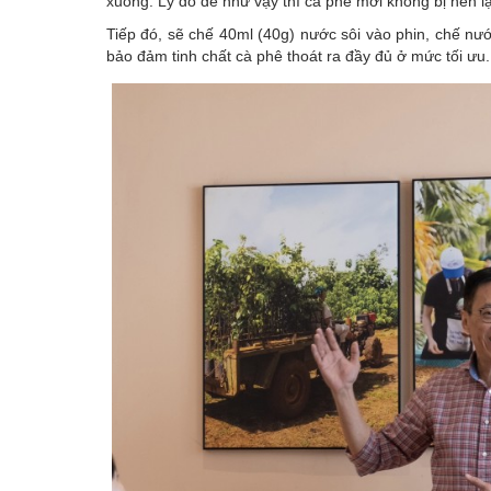
xuống. Lý do để như vậy thì cà phê mới không bị nén l
Tiếp đó, sẽ chế 40ml (40g) nước sôi vào phin, chế n
bảo đảm tinh chất cà phê thoát ra đầy đủ ở mức tối ưu.