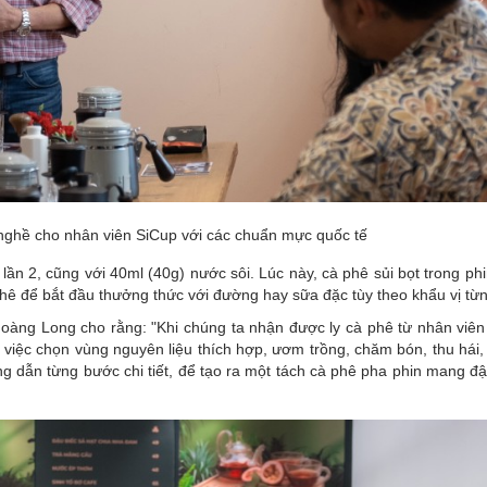
nghề cho nhân viên SiCup với các chuẩn mực quốc tế
ần 2, cũng với 40ml (40g) nước sôi. Lúc này, cà phê sủi bọt trong ph
 phê để bắt đầu thưởng thức với đường hay sữa đặc tùy theo khẩu vị từ
oàng Long cho rằng: "Khi chúng ta nhận được ly cà phê từ nhân viên
ừ việc chọn vùng nguyên liệu thích hợp, ươm trồng, chăm bón, thu hái
ng dẫn từng bước chi tiết, để tạo ra một tách cà phê pha phin mang 