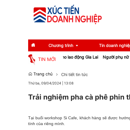
Chương trình
Tin doanh nghiệ
 tạo việc làm cho lao động Gia Lai
Người phụ nữ ở Hưng Yên suýt b
TIN MỚI
Diễn giả
Tin tức
Trang chủ
Chi tiết tin tức
Thứ ba, 09/04/2024
|
13:08
Thông tin báo chí
Gương mặt tiêu biể
Sự kiện
Doanh nghiệp tiêu b
Trải nghiệm pha cà phê phin t
Thương hiệu
Tại buổi workshop Si Cafe, khách hàng sẽ được hướn
Emagazine
tính của riêng mình.