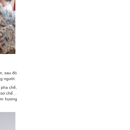
in, sau đó
ng người.
 pha chế,
, sơ chế…
đậm hương