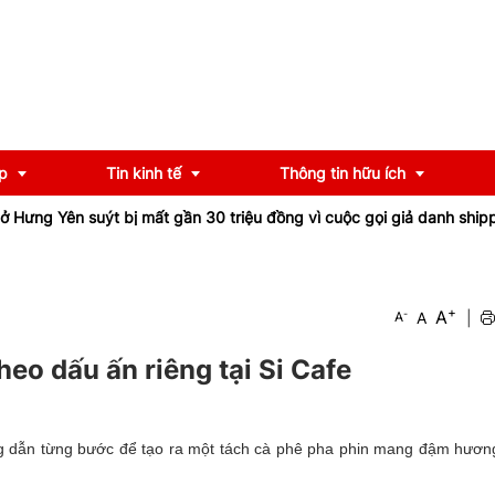
p
Tin kinh tế
Thông tin hữu ích
ị mất gần 30 triệu đồng vì cuộc gọi giả danh shipper
Tỉnh lộ 161 ở
OCOP
Chính sách
+
A
-
A
|
A
u
Tư vấn
iểu
Ngân hàng
heo dấu ấn riêng tại Si Cafe
g dẫn từng bước để tạo ra một tách cà phê pha phin mang đậm hương