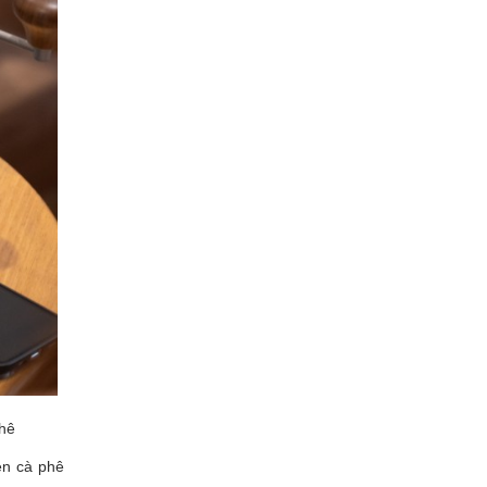
phê
én cà phê