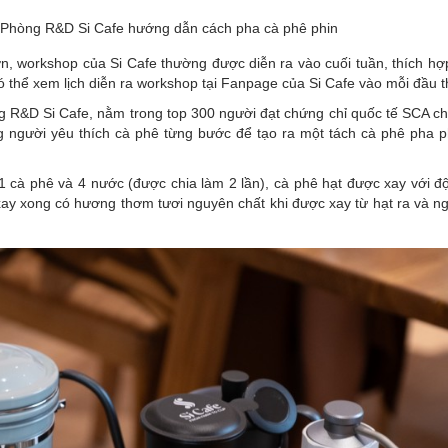
 Phòng R&D Si Cafe hướng dẫn cách pha cà phê phin
n, workshop của Si Cafe thường được diễn ra vào cuối tuần, thích hợ
 thể xem lịch diễn ra workshop tại Fanpage của Si Cafe vào mỗi đầu t
g R&D Si Cafe, nằm trong top 300 người đạt chứng chỉ quốc tế SCA c
g người yêu thích cà phê từng bước để tạo ra một tách cà phê pha 
1 cà phê và 4 nước (được chia làm 2 lần), cà phê hạt được xay với đ
xay xong có hương thơm tươi nguyên chất khi được xay từ hạt ra và n