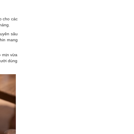
p cho các
háng.
huyên sâu
phin mang
ộ mịn vừa
gười dùng