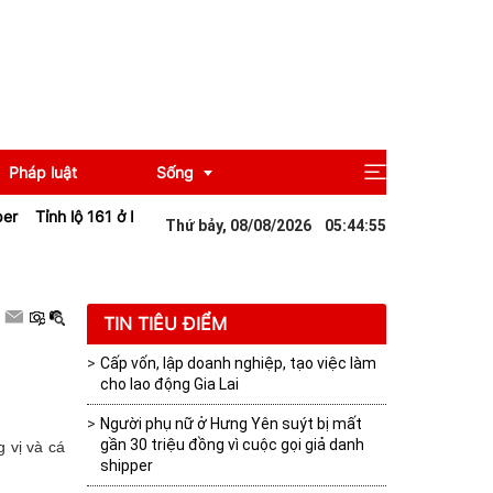
Pháp luật
Sống
 Lào Cai sạt lở sau mưa lớn khiến giao thông tê liệt
Đà Nẵng: Nâng 
Thứ bảy, 08/08/2026
05
:
44
:
57
Giải trí
Du lịch
TIN TIÊU ĐIỂM
Cấp vốn, lập doanh nghiệp, tạo việc làm
cho lao động Gia Lai
Người phụ nữ ở Hưng Yên suýt bị mất
gần 30 triệu đồng vì cuộc gọi giả danh
 vị và cá
shipper