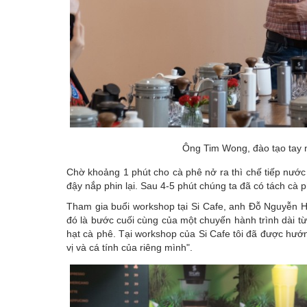
Ông Tim Wong, đào tạo tay 
Chờ khoảng 1 phút cho cà phê nở ra thì chế tiếp nước l
đậy nắp phin lại. Sau 4-5 phút chúng ta đã có tách cà
Tham gia buổi workshop tại Si Cafe, anh Đỗ Nguyễn H
đó là bước cuối cùng của một chuyến hành trình dài t
hạt cà phê. Tại workshop của Si Cafe tôi đã được hướ
vị và cá tính của riêng mình".