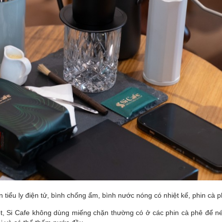
 tiểu ly điện tử, bình chống ẩm, bình nước nóng có nhiệt kế, phin cà 
iệt, Si Cafe không dùng miếng chặn thường có ở các phin cà phê để n