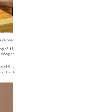
i cà phê
ng số 17,
thông tin
àng những
à phê pha