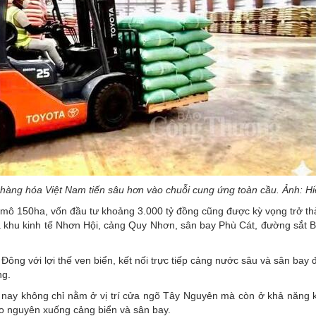
 hàng hóa Việt Nam tiến sâu hơn vào chuỗi cung ứng toàn cầu. Ảnh: H
 mô 150ha, vốn đầu tư khoảng 3.000 tỷ đồng cũng được kỳ vọng trở th
ữa khu kinh tế Nhơn Hội, cảng Quy Nhơn, sân bay Phù Cát, đường sắt 
Đông với lợi thế ven biển, kết nối trực tiếp cảng nước sâu và sân bay
ng.
ện nay không chỉ nằm ở vị trí cửa ngõ Tây Nguyên mà còn ở khả năng k
ao nguyên xuống cảng biển và sân bay.