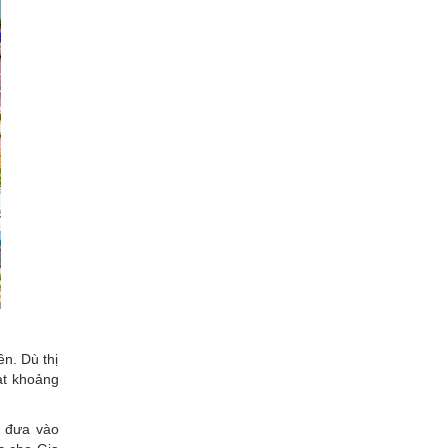
n. Dù thị
ạt khoảng
c đưa vào