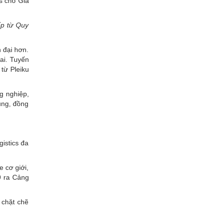
s cho Gia
ếp từ Quy
n đại hơn.
ai. Tuyến
từ Pleiku
g nghiệp,
rung, đồng
istics đa
 cơ giới,
9 ra Cảng
 chặt chẽ