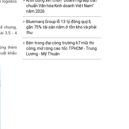
Khởi động xét chọn "Doanh nghiệp đạt
 logistics
chuẩn Văn hóa Kinh doanh Việt Nam"
năm 2026
Bluemarq Group lỗ 13 tỷ đồng quý II,
hế nhưng,
gần 75% tài sản nằm ở tồn kho và phải
thu
i 3,5 - 4
Bên trong đại công trường 67 mũi thi
cộng thêm
công, mở rộng cao tốc TPHCM - Trung
xuất khẩu
Lương - Mỹ Thuận