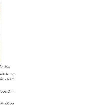
iền Mai
ành trung
Bắc - Nam
 được định
ết nối đa