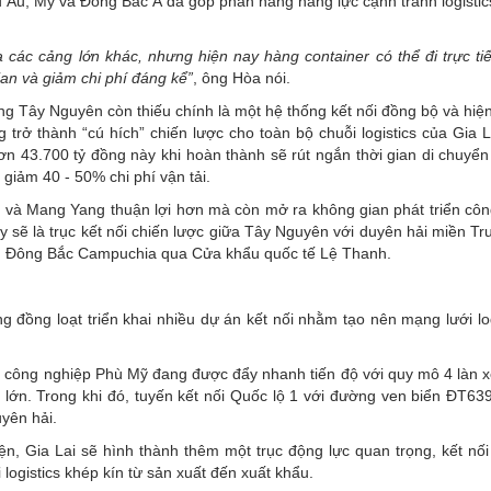
âu Âu, Mỹ và Đông Bắc Á đã góp phần nâng năng lực cạnh tranh logistic
 các cảng lớn khác, nhưng hiện nay hàng container có thể đi trực ti
ian và giảm chi phí đáng kể”
, ông Hòa nói.
vùng Tây Nguyên còn thiếu chính là một hệ thống kết nối đồng bộ và hiệ
trở thành “cú hích” chiến lược cho toàn bộ chuỗi logistics của Gia L
n 43.700 tỷ đồng này khi hoàn thành sẽ rút ngắn thời gian di chuyển 
 giảm 40 - 50% chi phí vận tải.
ê và Mang Yang thuận lợi hơn mà còn mở ra không gian phát triển côn
Đây sẽ là trục kết nối chiến lược giữa Tây Nguyên với duyên hải miền T
o, Đông Bắc Campuchia qua Cửa khẩu quốc tế Lệ Thanh.
 đồng loạt triển khai nhiều dự án kết nối nhằm tạo nên mạng lưới log
công nghiệp Phù Mỹ đang được đẩy nhanh tiến độ với quy mô 4 làn xe
 lớn. Trong khi đó, tuyến kết nối Quốc lộ 1 với đường ven biển ĐT63
yên hải.
n, Gia Lai sẽ hình thành thêm một trục động lực quan trọng, kết nối
i logistics khép kín từ sản xuất đến xuất khẩu.