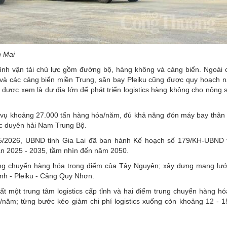
n Mai
i hình vận tải chủ lực gồm đường bộ, hàng không và cảng biển. Ngoài 
ộ và các cảng biển miền Trung, sân bay Pleiku cũng được quy hoạch 
được xem là dư địa lớn để phát triển logistics hàng không cho nông 
 vụ khoảng 27.000 tấn hàng hóa/năm, đủ khả năng đón máy bay thân
ực duyên hải Nam Trung Bộ.
 8/5/2026, UBND tỉnh Gia Lai đã ban hành Kế hoạch số 179/KH-UBND t
ạn 2025 - 2035, tầm nhìn đến năm 2050.
rung chuyển hàng hóa trọng điểm của Tây Nguyên; xây dựng mạng lưới 
anh - Pleiku - Cảng Quy Nhơn.
hất một trung tâm logistics cấp tỉnh và hai điểm trung chuyển hàng h
%/năm; từng bước kéo giảm chi phí logistics xuống còn khoảng 12 - 15