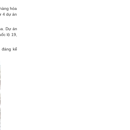
 hàng hóa
ư 4 dự án
ha. Dự án
uốc lộ 19,
m đáng kể