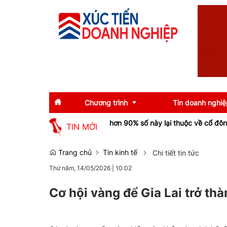
Chương trình
Tin doanh nghiệ
n tăng bằng lần nhưng hơn 90% số này lại thuộc về cổ đông không ki
TIN MỚI
Diễn giả
Tin tức
Trang chủ
Tin kinh tế
Chi tiết tin tức
Thứ năm, 14/05/2026
|
10:02
Thông tin báo chí
Gương mặt tiêu biể
Sự kiện
Doanh nghiệp tiêu b
Cơ hội vàng để Gia Lai trở th
Thương hiệu