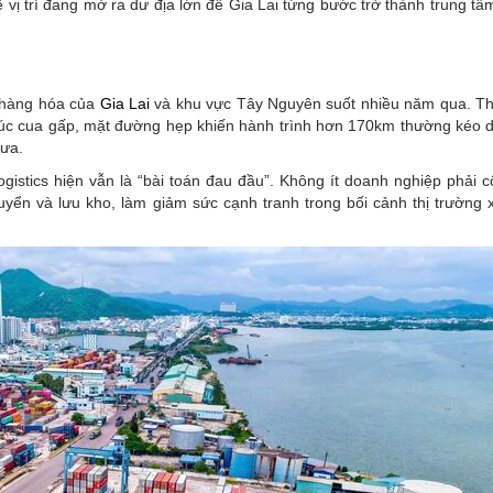
 vị trí đang mở ra dư địa lớn để Gia Lai từng bước trở thành trung tâm
 hàng hóa của
Gia Lai
và khu vực Tây Nguyên suốt nhiều năm qua. T
úc cua gấp, mặt đường hẹp khiến hành trình hơn 170km thường kéo dà
mưa.
ogistics hiện vẫn là “bài toán đau đầu”. Không ít doanh nghiệp phải 
uyển và lưu kho, làm giảm sức cạnh tranh trong bối cảnh thị trường 