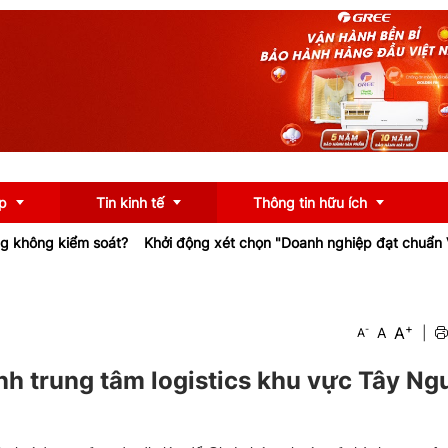
p
Tin kinh tế
Thông tin hữu ích
ểm soát?
Khởi động xét chọn "Doanh nghiệp đạt chuẩn Văn hóa Ki
OCOP
Chính sách
+
A
-
A
|
A
u
Tư vấn
iểu
Ngân hàng
ành trung tâm logistics khu vực Tây N