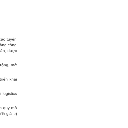
các tuyến
nâng công
sản, dược
 rộng, mở
riển khai
logistics
óa quy mô
% giá trị