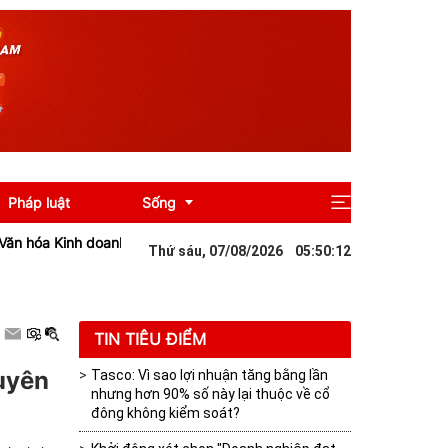
Pháp luật
Sống
nh doanh Việt Nam" năm 2026
Bluemarq Group lỗ 13 tỷ đồng quý II
Thứ sáu, 07/08/2026
05
:
50
:
14
Giải trí
Du lịch
TIN TIÊU ĐIỂM
guyên
Tasco: Vì sao lợi nhuận tăng bằng lần
nhưng hơn 90% số này lại thuộc về cổ
đông không kiểm soát?