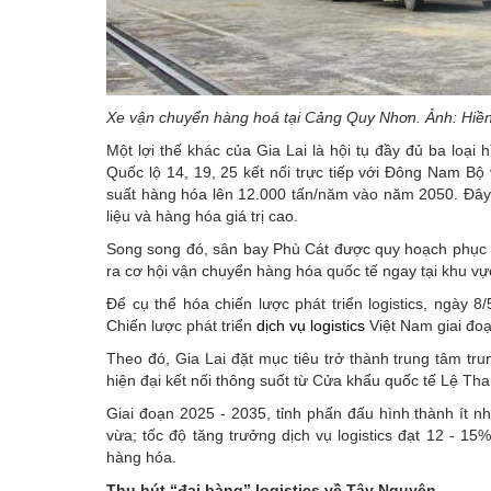
Xe vận chuyển hàng hoá tại Cảng Quy Nhơn. Ảnh: Hiề
Một lợi thế khác của Gia Lai là hội tụ đầy đủ ba loạ
Quốc lộ 14, 19, 25 kết nối trực tiếp với Đông Nam B
suất hàng hóa lên 12.000 tấn/năm vào năm 2050. Đây 
liệu và hàng hóa giá trị cao.
Song song đó, sân bay Phù Cát được quy hoạch phục
ra cơ hội vận chuyển hàng hóa quốc tế ngay tại khu v
Để cụ thể hóa chiến lược phát triển logistics, ngày
Chiến lược phát triển
dịch vụ logistics
Việt Nam giai đo
Theo đó, Gia Lai đặt mục tiêu trở thành trung tâm t
hiện đại kết nối thông suốt từ Cửa khẩu quốc tế Lệ Th
Giai đoạn 2025 - 2035, tỉnh phấn đấu hình thành ít n
vừa; tốc độ tăng trưởng dịch vụ logistics đạt 12 - 15
hàng hóa.
Thu hút “đại bàng” logistics về Tây Nguyên