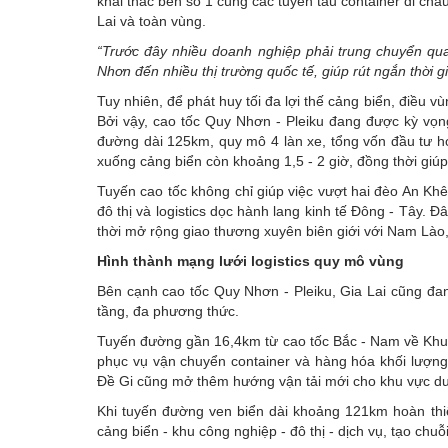
khai thác bến số 1 cùng các tuyến tàu container đi ch
Lai và toàn vùng.
“Trước đây nhiều doanh nghiệp phải trung chuyển qua
Nhơn đến nhiều thị trường quốc tế, giúp rút ngắn thời g
Tuy nhiên, để phát huy tối đa lợi thế cảng biển, điều 
Bởi vậy, cao tốc Quy Nhơn - Pleiku đang được kỳ vọng 
đường dài 125km, quy mô 4 làn xe, tổng vốn đầu tư hơ
xuống cảng biển còn khoảng 1,5 - 2 giờ, đồng thời giúp
Tuyến cao tốc không chỉ giúp việc vượt hai đèo An Kh
đô thị và logistics dọc hành lang kinh tế Đông - Tây. 
thời mở rộng giao thương xuyên biên giới với Nam Là
Hình thành mạng lưới logistics quy mô vùng
Bên cạnh cao tốc Quy Nhơn - Pleiku, Gia Lai cũng đang
tầng, đa phương thức.
Tuyến đường gần 16,4km từ cao tốc Bắc - Nam về Khu 
phục vụ vận chuyển container và hàng hóa khối lượng
Đề Gi cũng mở thêm hướng vận tải mới cho khu vực du
Khi tuyến đường ven biển dài khoảng 121km hoàn thiệ
cảng biển - khu công nghiệp - đô thị - dịch vụ, tạo chuỗ