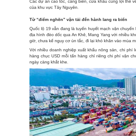
Các dự án cao tốc, cảng biển, cửa khẩu cùng lợi thế về
Emagazine
của khu vực Tây Nguyên.
Từ “điểm nghẽn” vận tải đến hành lang ra biển
Quốc lộ 19 vẫn đang là tuyến huyết mạch vận chuyển
địa hình đèo dốc qua An Khê, Mang Yang với nhiều kh
giờ, chưa kể nguy cơ ùn tắc, đi lại khó khăn vào mùa 
Với nhiều doanh nghiệp xuất khẩu nông sản, chi phí l
hàng chục USD mỗi tấn hàng chỉ riêng chi phí vận ch
ngày càng khắt khe.