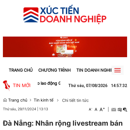
TRANG CHỦ
CHƯƠNG TRÌNH
TIN DOANH NGHIỆP
TIN
Toggl
naviga
tạo việc làm cho lao động Gia Lai
Người phụ nữ ở Hưng Yên suýt bị
TIN MỚI
Thứ sáu, 07/08/2026
14
:
57
:
33
Trang chủ
Tin kinh tế
Chi tiết tin tức
+
A
-
A
|
Thứ sáu, 29/11/2024
|
13:13
A
Đà Nẵng: Nhân rộng livestream bán