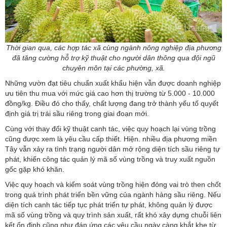
Thời gian qua, các hợp tác xã cùng ngành nông nghiệp địa phương
đã tăng cường hỗ trợ kỹ thuật cho người dân thông qua đội ngũ
chuyên môn tại các phường, xã.
Những vườn đạt tiêu chuẩn xuất khẩu hiện vẫn được doanh nghiệp
ưu tiên thu mua với mức giá cao hơn thị trường từ 5.000 - 10.000
đồng/kg. Điều đó cho thấy, chất lượng đang trở thành yếu tố quyết
định giá trị trái sầu riêng trong giai đoạn mới.
Cùng với thay đổi kỹ thuật canh tác, việc quy hoạch lại vùng trồng
cũng được xem là yêu cầu cấp thiết. Hiện. nhiều địa phương miền
Tây vẫn xảy ra tình trạng người dân mở rộng diện tích sầu riêng tự
phát, khiến công tác quản lý mã số vùng trồng và truy xuất nguồn
gốc gặp khó khăn.
Việc quy hoạch và kiểm soát vùng trồng hiện đóng vai trò then chốt
trong quá trình phát triển bền vững của ngành hàng sầu riêng. Nếu
diện tích canh tác tiếp tục phát triển tự phát, không quản lý được
mã số vùng trồng và quy trình sản xuất, rất khó xây dựng chuỗi liên
kết ổn định cũng như đáp ứng các yêu cầu ngày càng khắt khe từ