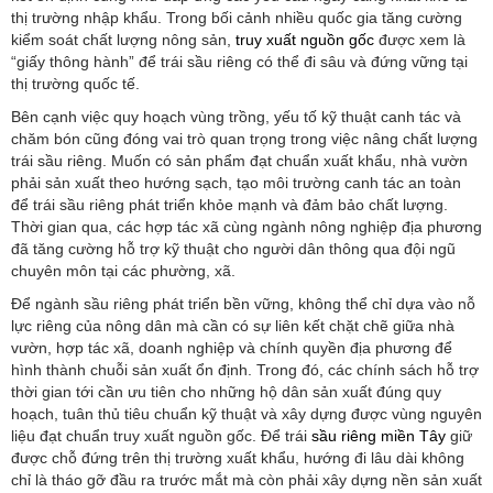
thị trường nhập khẩu. Trong bối cảnh nhiều quốc gia tăng cường
kiểm soát chất lượng nông sản,
truy xuất nguồn gốc
được xem là
“giấy thông hành” để trái sầu riêng có thể đi sâu và đứng vững tại
thị trường quốc tế.
Bên cạnh việc quy hoạch vùng trồng, yếu tố kỹ thuật canh tác và
chăm bón cũng đóng vai trò quan trọng trong việc nâng chất lượng
trái sầu riêng. Muốn có sản phẩm đạt chuẩn xuất khẩu, nhà vườn
phải sản xuất theo hướng sạch, tạo môi trường canh tác an toàn
để trái sầu riêng phát triển khỏe mạnh và đảm bảo chất lượng.
Thời gian qua, các hợp tác xã cùng ngành nông nghiệp địa phương
đã tăng cường hỗ trợ kỹ thuật cho người dân thông qua đội ngũ
chuyên môn tại các phường, xã.
Để ngành sầu riêng phát triển bền vững, không thể chỉ dựa vào nỗ
lực riêng của nông dân mà cần có sự liên kết chặt chẽ giữa nhà
vườn, hợp tác xã, doanh nghiệp và chính quyền địa phương để
hình thành chuỗi sản xuất ổn định. Trong đó, các chính sách hỗ trợ
thời gian tới cần ưu tiên cho những hộ dân sản xuất đúng quy
hoạch, tuân thủ tiêu chuẩn kỹ thuật và xây dựng được vùng nguyên
liệu đạt chuẩn truy xuất nguồn gốc. Để trái
sầu riêng miền Tây
giữ
được chỗ đứng trên thị trường xuất khẩu, hướng đi lâu dài không
chỉ là tháo gỡ đầu ra trước mắt mà còn phải xây dựng nền sản xuất