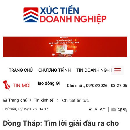
TRANG CHỦ
CHƯƠNG TRÌNH
TIN DOANH NGHIỆP
TIN
Toggl
naviga
o việc làm cho lao động Gia Lai
Người phụ nữ ở Hưng Yên suýt bị m
TIN MỚI
Chủ nhật, 09/08/2026
03
:
27
:
06
Trang chủ
Tin kinh tế
Chi tiết tin tức
+
A
-
A
|
Thứ sáu, 15/05/2026
|
14:17
A
Đồng Tháp: Tìm lời giải đầu ra cho