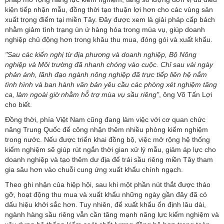
kiện tiếp nhận mẫu, đồng thời tạo thuận lợi hơn cho các vùng sản
xuất trọng điểm tại miền Tây. Đây được xem là giải pháp cấp bách
nhằm giảm tình trạng ùn ứ hàng hóa trong mùa vụ, giúp doanh
nghiệp chủ động hơn trong khâu thu mua, đóng gói và xuất khẩu.
"Sau các kiến nghị từ địa phương và doanh nghiệp, Bộ Nông
nghiệp và Môi trường đã nhanh chóng vào cuộc. Chỉ sau vài ngày
phản ánh, lãnh đạo ngành nông nghiệp đã trực tiếp liên hệ nắm
tình hình và ban hành văn bản yêu cầu các phòng xét nghiệm tăng
ca, làm ngoài giờ nhằm hỗ trợ mùa vụ sầu riêng"
, ông Võ Tấn Lợi
cho biết.
Đồng thời, phía Việt Nam cũng đang làm việc với cơ quan chức
năng Trung Quốc để công nhận thêm nhiều phòng kiểm nghiệm
trong nước. Nếu được triển khai đồng bộ, việc mở rộng hệ thống
kiểm nghiệm sẽ giúp rút ngắn thời gian xử lý mẫu, giảm áp lực cho
doanh nghiệp và tạo thêm dư địa để trái sầu riêng miền Tây tham
gia sâu hơn vào chuỗi cung ứng xuất khẩu chính ngạch.
Theo ghi nhận của hiệp hội, sau khi một phần nút thắt được tháo
gỡ, hoạt động thu mua và xuất khẩu những ngày gần đây đã có
dấu hiệu khởi sắc hơn. Tuy nhiên, để xuất khẩu ổn định lâu dài,
ngành hàng sầu riêng vẫn cần tăng mạnh năng lực kiểm nghiệm và