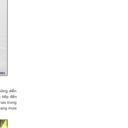
hững diễn
c tiếp đến
ais trong
trạng mưa