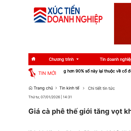
Chương trình
Tin doanh nghiệ
uận tăng bằng lần nhưng hơn 90% số này lại thuộc về cổ đông không 
TIN MỚI
Diễn giả
Tin tức
Trang chủ
Tin kinh tế
Chi tiết tin tức
Thứ tư, 07/01/2026
|
14:31
Thông tin báo chí
Gương mặt tiêu biể
Sự kiện
Doanh nghiệp tiêu b
Giá cà phê thế giới tăng vọt 
Thương hiệu