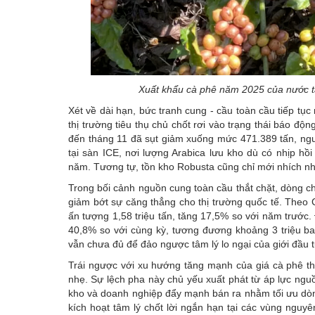
Xuất khẩu cà phê năm 2025 của nước ta
Xét về dài hạn, bức tranh cung - cầu toàn cầu tiếp tục 
thị trường tiêu thụ chủ chốt rơi vào trạng thái báo độ
đến tháng 11 đã sụt giảm xuống mức 471.389 tấn, ngư
tại sàn ICE, nơi lượng Arabica lưu kho dù có nhịp 
năm. Tương tự, tồn kho Robusta cũng chỉ mới nhích nh
Trong bối cảnh nguồn cung toàn cầu thắt chặt, dòng ch
giảm bớt sự căng thẳng cho thị trường quốc tế. Theo 
ấn tượng 1,58 triệu tấn, tăng 17,5% so với năm trước.
40,8% so với cùng kỳ, tương đương khoảng 3 triệu ba
vẫn chưa đủ để đảo ngược tâm lý lo ngại của giới đầu tư
Trái ngược với xu hướng tăng mạnh của giá cà phê thế
nhẹ. Sự lệch pha này chủ yếu xuất phát từ áp lực ng
kho và doanh nghiệp đẩy mạnh bán ra nhằm tối ưu dòn
kích hoạt tâm lý chốt lời ngắn hạn tại các vùng nguyê