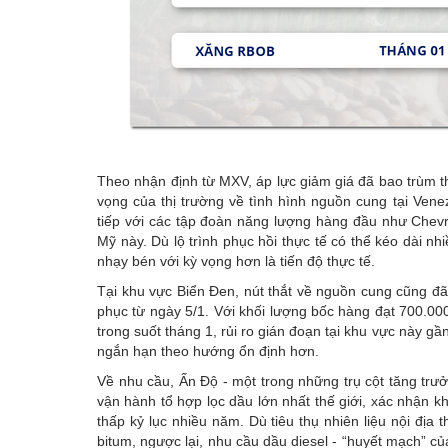
Theo nhận định từ MXV, áp lực giảm giá đã bao trùm t
vọng của thị trường về tình hình nguồn cung tại Vene
tiếp với các tập đoàn năng lượng hàng đầu như Chevr
Mỹ này. Dù lộ trình phục hồi thực tế có thể kéo dài nh
nhạy bén với kỳ vọng hơn là tiến độ thực tế.
Tại khu vực Biển Đen, nút thắt về nguồn cung cũng đ
phục từ ngày 5/1. Với khối lượng bốc hàng đạt 700.000
trong suốt tháng 1, rủi ro gián đoạn tại khu vực này g
ngắn hạn theo hướng ổn định hơn.
Về nhu cầu, Ấn Độ - một trong những trụ cột tăng trưởn
vận hành tổ hợp lọc dầu lớn nhất thế giới, xác nhận
thấp kỷ lục nhiều năm. Dù tiêu thụ nhiên liệu nội đị
bitum, ngược lại, nhu cầu dầu diesel - “huyết mạch” củ