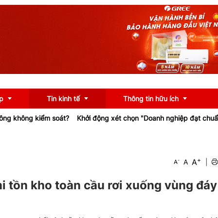
p
Tin kinh tế
Thông tin hữu ích
kiểm soát?
Khởi động xét chọn "Doanh nghiệp đạt chuẩn Văn hóa 
OCOP
Chính sách
+
A
-
A
|
A
u
Tư vấn
iểu
Ngân hàng
khi tồn kho toàn cầu rơi xuống vùng đáy