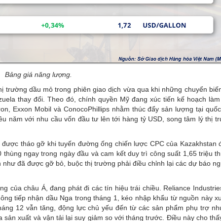
Bảng giá năng lượng.
hị trường dầu mỏ trong phiên giao dịch vừa qua khi những chuyển biến
zuela thay đổi. Theo đó, chính quyền Mỹ đang xúc tiến kế hoạch làm 
on, Exxon Mobil và ConocoPhillips nhằm thúc đẩy sản lượng tại quố
iều năm với nhu cầu vốn đầu tư lên tới hàng tỷ USD, song tâm lý thị 
ã được tháo gỡ khi tuyến đường ống chiến lược CPC của Kazakhstan 
 thùng ngay trong ngày đầu và cam kết duy trì công suất 1,65 triệu t
ần như đã được gỡ bỏ, buộc thị trường phải điều chỉnh lại các dự báo 
g của châu Á, đang phát đi các tín hiệu trái chiều. Reliance Industrie
 không tiếp nhận dầu Nga trong tháng 1, kéo nhập khẩu từ nguồn này 
a tháng 12 vẫn tăng, động lực chủ yếu đến từ các sản phẩm phụ trợ n
a sản xuất và vận tải lại suy giảm so với tháng trước. Điều này cho th