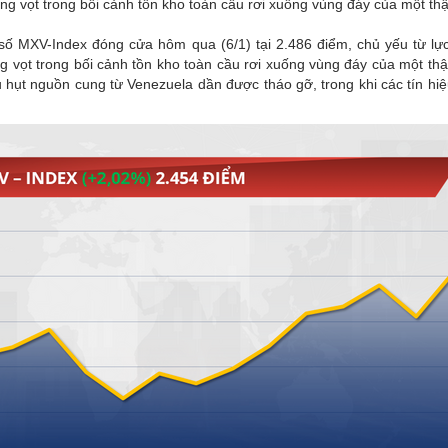
tăng vọt trong bối cảnh tồn kho toàn cầu rơi xuống vùng đáy của một thậ
ỉ số MXV-Index đóng cửa hôm qua (6/1) tại 2.486 điểm, chủ yếu từ lự
g vọt trong bối cảnh tồn kho toàn cầu rơi xuống vùng đáy của một thậ
ếu hụt nguồn cung từ Venezuela dần được tháo gỡ, trong khi các tín hiệ