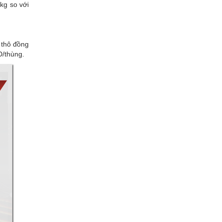
kg so với
 thô đồng
D/thùng.