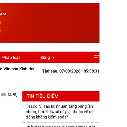
Pháp luật
Sống
Kinh doanh Việt Nam" năm 2026
Bluemarq Group lỗ 13 tỷ đồng quý I
Thứ sáu, 07/08/2026
05
:
58
:
33
Giải trí
Du lịch
TIN TIÊU ĐIỂM
Tasco: Vì sao lợi nhuận tăng bằng lần
nhưng hơn 90% số này lại thuộc về cổ
đông không kiểm soát?