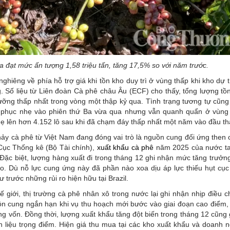
 đạt mức ấn tượng 1,58 triệu tấn, tăng 17,5% so với năm trước.
nghiêng về phía hỗ trợ giá khi tồn kho duy trì ở vùng thấp khi kho dự t
ng. Số liệu từ Liên đoàn Cà phê châu Âu (ECF) cho thấy, tổng lượng tồ
ỡng thấp nhất trong vòng một thập kỷ qua. Tình trạng tương tự cũng
hồi phục nhẹ vào phiên thứ Ba vừa qua nhưng vẫn quanh quẩn ở vùng
ẹ lên hơn 4.152 lô sau khi đã chạm đáy thấp nhất một năm vào đầu th
ảy cà phê từ Việt Nam đang đóng vai trò là nguồn cung đối ứng then c
Cục Thống kê (Bộ Tài chính),
xuất khẩu cà phê
năm 2025 của nước ta
 Đặc biệt, lượng hàng xuất đi trong tháng 12 ghi nhận mức tăng trưởng
o. Dù nỗ lực cung ứng này đã phần nào xoa dịu áp lực thiếu hụt cục
 trước những rủi ro hiện hữu tại Brazil.
 giới, thị trường cà phê nhân xô trong nước lại ghi nhận nhịp điều c
uồn cung ngắn hạn khi vụ thu hoạch mới bước vào giai đoạn cao điểm,
g vốn. Đồng thời, lượng xuất khẩu tăng đột biến trong tháng 12 cũng
n liệu trọng điểm. Hiện giá thu mua tại các kho xuất khẩu và doanh n