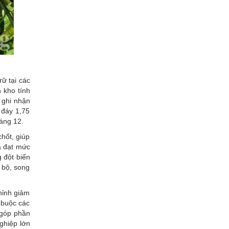
rữ tại các
n kho tính
 ghi nhận
 đáy 1,75
áng 12.
hốt, giúp
 đạt mức
 đột biến
 bộ, song
hỉnh giảm
 buộc các
 góp phần
ghiệp lớn