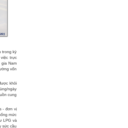
 trong kỳ
việc trực
c gia Nam
trường vốn
được khôi
hùng/ngày
nguồn cung
s - đơn vị
xuống mức
hư LPG và
ấy sức cầu