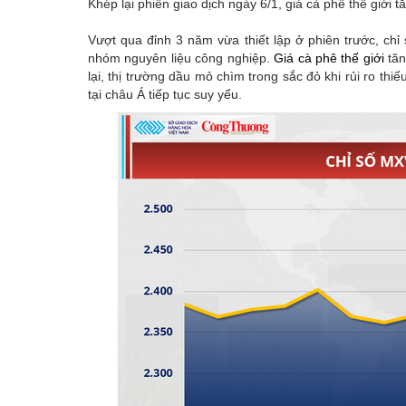
Khép lại phiên giao dịch ngày 6/1, giá cà phê thế giới 
Emagazine
Vượt qua đỉnh 3 năm vừa thiết lập ở phiên trước, ch
nhóm nguyên liệu công nghiệp.
Giá cà phê thế giới
tăn
lại, thị trường dầu mỏ chìm trong sắc đỏ khi rủi ro thi
tại châu Á tiếp tục suy yếu.