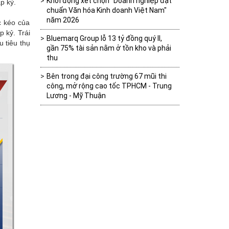
Khởi động xét chọn "Doanh nghiệp đạt
p kỷ.
chuẩn Văn hóa Kinh doanh Việt Nam"
năm 2026
c kéo của
p kỷ. Trái
Bluemarq Group lỗ 13 tỷ đồng quý II,
u tiêu thụ
gần 75% tài sản nằm ở tồn kho và phải
thu
Bên trong đại công trường 67 mũi thi
công, mở rộng cao tốc TPHCM - Trung
Lương - Mỹ Thuận