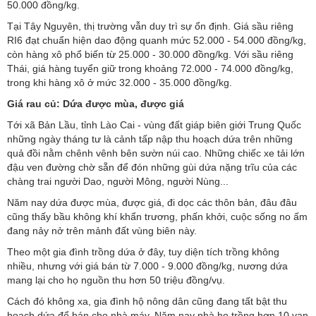
50.000 đồng/kg.
Tại Tây Nguyên, thị trường vẫn duy trì sự ổn định. Giá sầu riêng
RI6 đạt chuẩn hiện dao động quanh mức 52.000 - 54.000 đồng/kg,
còn hàng xô phổ biến từ 25.000 - 30.000 đồng/kg. Với sầu riêng
Thái, giá hàng tuyển giữ trong khoảng 72.000 - 74.000 đồng/kg,
trong khi hàng xô ở mức 32.000 - 35.000 đồng/kg.
Giá rau củ:
Dứa được mùa, được giá
Tới xã Bản Lầu, tỉnh Lào Cai - vùng đất giáp biên giới Trung Quốc
những ngày tháng tư là cảnh tấp nập thu hoạch dứa trên những
quả đồi nằm chênh vênh bên sườn núi cao. Những chiếc xe tải lớn
đậu ven đường chờ sẵn để đón những gùi dứa nặng trĩu của các
chàng trai người Dao, người Mông, người Nùng...
Năm nay dứa được mùa, được giá, đi dọc các thôn bản, đâu đâu
cũng thấy bầu không khí khẩn trương, phấn khởi, cuộc sống no ấm
đang nảy nở trên mảnh đất vùng biên này.
Theo một gia đình trồng dứa ở đây, tuy diện tích trồng không
nhiều, nhưng với giá bán từ 7.000 - 9.000 đồng/kg, nương dứa
mang lại cho họ nguồn thu hơn 50 triệu đồng/vụ.
Cách đó không xa, gia đình hộ nông dân cũng đang tất bật thu
hoạch dứa để bán cho nhà máy. Năm nay nhà họ trồng hơn 10 vạn