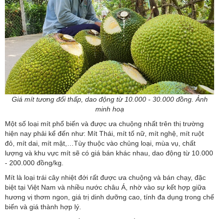
Giá mít tương đối thấp, dao động từ 10.000 - 30.000 đồng. Ảnh
minh hoạ
Một số loại mít phổ biến và được ưa chuộng nhất trên thị trường
hiện nay phải kể đến như: Mít Thái, mít tố nữ, mít nghệ, mít ruột
đỏ, mít dai, mít mật,…Tùy thuộc vào chủng loại, mùa vụ, chất
lượng và khu vực mít sẽ có giá bán khác nhau, dao động từ 10.000
- 200.000 đồng/kg.
Mít là loại trái cây nhiệt đới rất được ưa chuộng và bán chạy, đặc
biệt tại Việt Nam và nhiều nước châu Á, nhờ vào sự kết hợp giữa
hương vị thơm ngon, giá trị dinh dưỡng cao, tính đa dụng trong chế
biến và giá thành hợp lý.