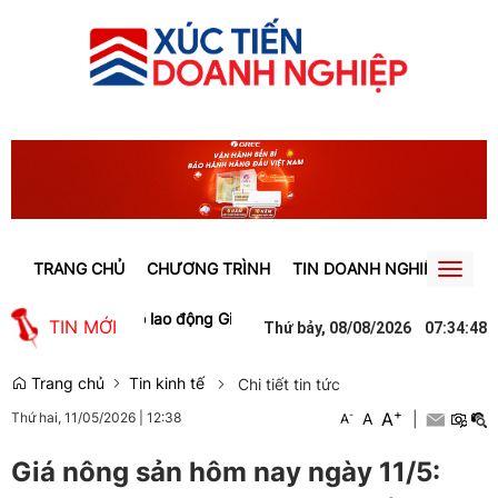
TRANG CHỦ
CHƯƠNG TRÌNH
TIN DOANH NGHIỆP
TIN
Toggl
naviga
tạo việc làm cho lao động Gia Lai
Người phụ nữ ở Hưng Yên suýt bị
TIN MỚI
Thứ bảy, 08/08/2026
07
:
34
:
49
Trang chủ
Tin kinh tế
Chi tiết tin tức
+
A
-
A
|
Thứ hai, 11/05/2026
|
12:38
A
Giá nông sản hôm nay ngày 11/5: