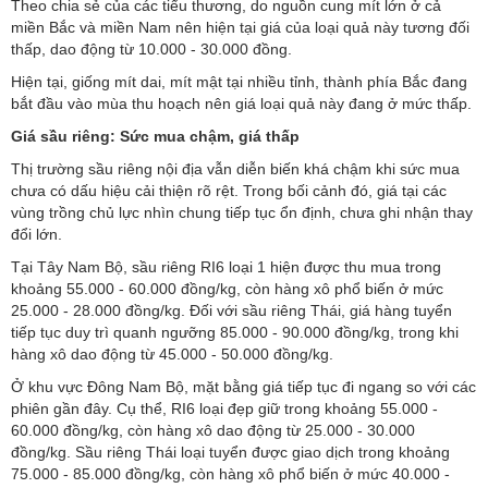
Theo chia sẻ của các tiểu thương, do nguồn cung mít lớn ở cả
miền Bắc và miền Nam nên hiện tại giá của loại quả này tương đối
thấp, dao động từ 10.000 - 30.000 đồng.
Hiện tại, giống mít dai, mít mật tại nhiều tỉnh, thành phía Bắc đang
bắt đầu vào mùa thu hoạch nên giá loại quả này đang ở mức thấp.
Giá sầu riêng:
Sức mua chậm, giá thấp
Thị trường sầu riêng nội địa vẫn diễn biến khá chậm khi sức mua
chưa có dấu hiệu cải thiện rõ rệt. Trong bối cảnh đó, giá tại các
vùng trồng chủ lực nhìn chung tiếp tục ổn định, chưa ghi nhận thay
đổi lớn.
Tại Tây Nam Bộ, sầu riêng RI6 loại 1 hiện được thu mua trong
khoảng 55.000 - 60.000 đồng/kg, còn hàng xô phổ biến ở mức
25.000 - 28.000 đồng/kg. Đối với sầu riêng Thái, giá hàng tuyển
tiếp tục duy trì quanh ngưỡng 85.000 - 90.000 đồng/kg, trong khi
hàng xô dao động từ 45.000 - 50.000 đồng/kg.
Ở khu vực Đông Nam Bộ, mặt bằng giá tiếp tục đi ngang so với các
phiên gần đây. Cụ thể, RI6 loại đẹp giữ trong khoảng 55.000 -
60.000 đồng/kg, còn hàng xô dao động từ 25.000 - 30.000
đồng/kg. Sầu riêng Thái loại tuyển được giao dịch trong khoảng
75.000 - 85.000 đồng/kg, còn hàng xô phổ biến ở mức 40.000 -