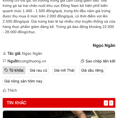
Không chỉ thịt gà, thị trường trứng gia cầm cũng giảm sâu. Giá
trứng gà tại trại chăn nuôi khu vực Đông Nam bộ hiện phổ biến
quanh mức 1.400 - 1.500 đồng/quả, trong khi đầu năm giá trứng
được thu mua ở mức trên 2.000 đồng/quả, có thời điểm vọt lên
2.500 đồng/quả. Giá trứng bán lẻ tại nhiều chợ truyền thống và cửa
hàng thực phẩm giảm đáng kể. Trứng gà dao động khoảng 22.000
- 28.000 đồng/chục.
Ngọc Ngân
Tác giả:
Ngọc Ngân
Nguồn:
congthuong.vn
Sao chép liên kết
Từ khóa:
Giá rau củ
Giá mít Thái
Giá sầu riêng
Giá nông sản hôm nay
Thích
TIN KHÁC