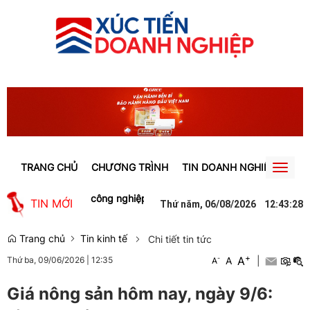
TRANG CHỦ
CHƯƠNG TRÌNH
TIN DOANH NGHIỆP
TIN
Toggl
naviga
p trong các khu công nghiệp ở Lâm Đồng săn đón
Lào Cai: Tạm g
TIN MỚI
Thứ năm, 06/08/2026
12
:
43
:
29
Trang chủ
Tin kinh tế
Chi tiết tin tức
+
A
-
A
|
Thứ ba, 09/06/2026
|
12:35
A
Giá nông sản hôm nay, ngày 9/6: