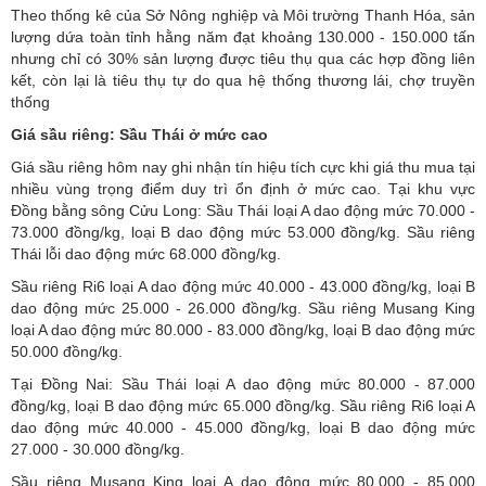
Theo thống kê của Sở Nông nghiệp và Môi trường Thanh Hóa, sản
lượng dứa toàn tỉnh hằng năm đạt khoảng 130.000 - 150.000 tấn
nhưng chỉ có 30% sản lượng được tiêu thụ qua các hợp đồng liên
kết, còn lại là tiêu thụ tự do qua hệ thống thương lái, chợ truyền
thống
Giá sầu riêng: Sầu Thái ở mức cao
Giá sầu riêng hôm nay ghi nhận tín hiệu tích cực khi giá thu mua tại
nhiều vùng trọng điểm duy trì ổn định ở mức cao. Tại khu vực
Đồng bằng sông Cửu Long: Sầu Thái loại A dao động mức 70.000 -
73.000 đồng/kg, loại B dao động mức 53.000 đồng/kg. Sầu riêng
Thái lỗi dao động mức 68.000 đồng/kg.
Sầu riêng Ri6 loại A dao động mức 40.000 - 43.000 đồng/kg, loại B
dao động mức 25.000 - 26.000 đồng/kg. Sầu riêng Musang King
loại A dao động mức 80.000 - 83.000 đồng/kg, loại B dao động mức
50.000 đồng/kg.
Tại Đồng Nai: Sầu Thái loại A dao động mức 80.000 - 87.000
đồng/kg, loại B dao động mức 65.000 đồng/kg. Sầu riêng Ri6 loại A
dao động mức 40.000 - 45.000 đồng/kg, loại B dao động mức
27.000 - 30.000 đồng/kg.
Sầu riêng Musang King loại A dao động mức 80.000 - 85.000