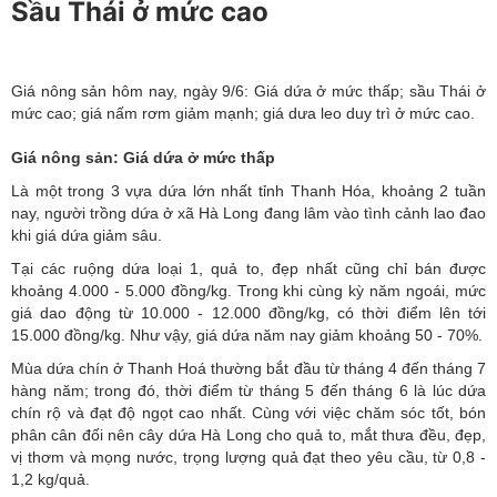
Sầu Thái ở mức cao
Giá nông sản hôm nay, ngày 9/6: Giá dứa ở mức thấp; sầu Thái ở
mức cao; giá nấm rơm giảm mạnh; giá dưa leo duy trì ở mức cao.
Giá nông sản: Giá dứa ở mức thấp
Là một trong 3 vựa dứa lớn nhất tỉnh Thanh Hóa, khoảng 2 tuần
nay, người trồng dứa ở xã Hà Long đang lâm vào tình cảnh lao đao
khi giá dứa giảm sâu.
Tại các ruộng dứa loại 1, quả to, đẹp nhất cũng chỉ bán được
khoảng 4.000 - 5.000 đồng/kg. Trong khi cùng kỳ năm ngoái, mức
giá dao động từ 10.000 - 12.000 đồng/kg, có thời điểm lên tới
15.000 đồng/kg. Như vậy, giá dứa năm nay giảm khoảng 50 - 70%.
Mùa dứa chín ở Thanh Hoá thường bắt đầu từ tháng 4 đến tháng 7
hàng năm; trong đó, thời điểm từ tháng 5 đến tháng 6 là lúc dứa
chín rộ và đạt độ ngọt cao nhất. Cùng với việc chăm sóc tốt, bón
phân cân đối nên cây dứa Hà Long cho quả to, mắt thưa đều, đẹp,
vị thơm và mọng nước, trọng lượng quả đạt theo yêu cầu, từ 0,8 -
1,2 kg/quả.