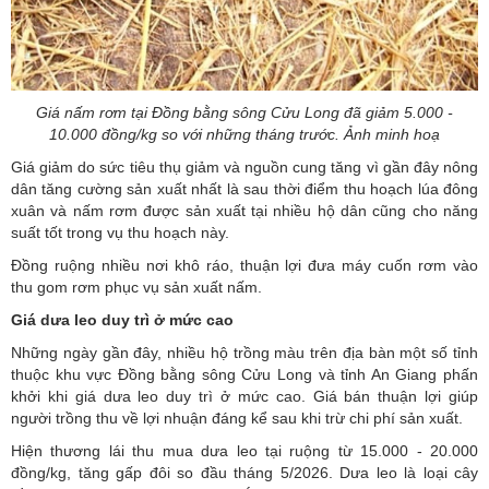
Giá nấm rơm tại Đồng bằng sông Cửu Long đã giảm 5.000 -
10.000 đồng/kg so với những tháng trước. Ảnh minh hoạ
Giá giảm do sức tiêu thụ giảm và nguồn cung tăng vì gần đây nông
dân tăng cường sản xuất nhất là sau thời điểm thu hoạch lúa đông
xuân và nấm rơm được sản xuất tại nhiều hộ dân cũng cho năng
suất tốt trong vụ thu hoạch này.
Đồng ruộng nhiều nơi khô ráo, thuận lợi đưa máy cuốn rơm vào
thu gom rơm phục vụ sản xuất nấm.
Giá dưa leo duy trì ở mức cao
Những ngày gần đây, nhiều hộ trồng màu trên địa bàn một số tỉnh
thuộc khu vực Đồng bằng sông Cửu Long và tỉnh An Giang phấn
khởi khi giá dưa leo duy trì ở mức cao. Giá bán thuận lợi giúp
người trồng thu về lợi nhuận đáng kể sau khi trừ chi phí sản xuất.
Hiện thương lái thu mua dưa leo tại ruộng từ 15.000 - 20.000
đồng/kg, tăng gấp đôi so đầu tháng 5/2026. Dưa leo là loại cây