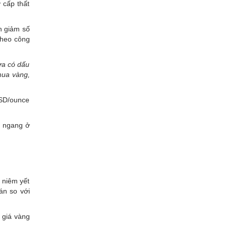
 cấp thất
h giảm số
theo công
ưa có dấu
 mua vàng,
USD/ounce
i ngang ở
 niêm yết
án so với
 giá vàng