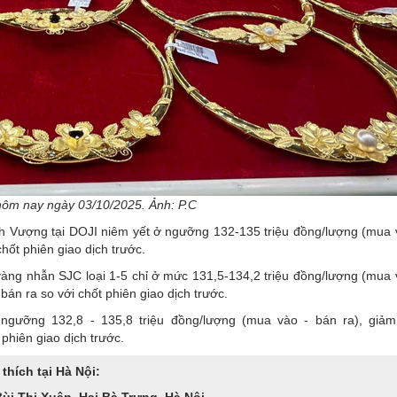
hôm nay ngày 03/10/2025. Ảnh: P.C
nh Vượng tại DOJI niêm yết ở ngưỡng 132-135 triệu đồng/lượng (mua 
hốt phiên giao dịch trước.
vàng nhẫn SJC loại 1-5 chỉ ở mức 131,5-134,2 triệu đồng/lượng (mua 
án ra so với chốt phiên giao dịch trước.
ngưỡng 132,8 - 135,8 triệu đồng/lượng (mua vào - bán ra), giả
phiên giao dịch trước.
hích tại Hà Nội:
Bùi Thị Xuân, Hai Bà Trưng, Hà Nội