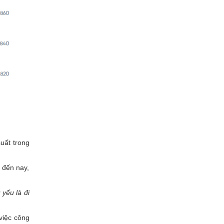
suất trong
m đến nay,
yếu là đi
việc công