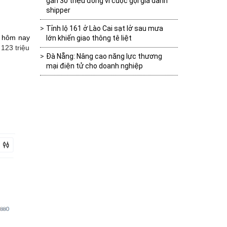
gần 30 triệu đồng vì cuộc gọi giả danh
shipper
Tỉnh lộ 161 ở Lào Cai sạt lở sau mưa
 hôm nay
lớn khiến giao thông tê liệt
123 triệu
Đà Nẵng: Nâng cao năng lực thương
mại điện tử cho doanh nghiệp