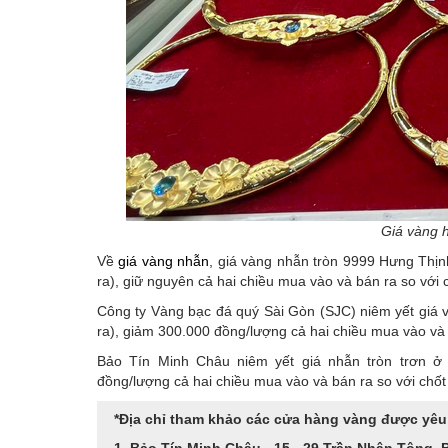
Giá vàng 
Về
giá vàng nhẫn
, giá vàng nhẫn tròn 9999 Hưng Thị
ra), giữ nguyên cả hai chiều mua vào và bán ra so với c
Công ty Vàng bạc đá quý Sài Gòn (SJC) niêm yết giá 
ra), giảm 300.000 đồng/lượng cả hai chiều mua vào và b
Bảo Tín Minh Châu niêm yết giá nhẫn tròn trơn ở 
đồng/lượng cả hai chiều mua vào và bán ra so với chốt 
*Địa chỉ tham khảo các cửa hàng vàng được yêu t
1. Bảo Tín Minh Châu - 15 - 29 Trần Nhân Tông, 