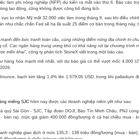
iệc làm phi nông nghiệp (NFP) dự kiến ra mắt vào thứ 6. Báo cáo trợ
rường lao động, cũng không được công bố đúng lịch.
 vực tư nhân Mỹ mất 32.000 việc làm trong tháng 9, sau khi điều chỉn
ần như chắc chắn Fed sẽ hạ lãi suất 25 điểm cơ bản trong tháng này, 
 mạnh đến bức tranh toàn cầu, cùng những điểm nóng địa chính trị ch
ng cố. Các ngân hàng trung ương khó có khả năng rút lại chương trình
c triển khai”,
công ty phân tích StoneX viết trong một báo cáo.
 tư hàng hóa mạnh mẽ nhất, với dự báo giá có thể vượt mốc 4.000 
 2026.
D/ounce, bạch kim tăng 1,4% lên 1.579,05 USD, trong khi palladium đ
vàng miếng SJC
hôm nay được các doanh nghiệp niêm yết như sau:
 quý Sài Gòn - SJC, Tập đoàn DOJI, Bảo Tín Minh Châu, PNJ cùng
- bán ra), mức giá giảm 400.000 đồng/lượng ở cả hai chiều mua - b
anh nghiệp giao dịch ở mức 135,3 - 138 triệu đồng/lượng (mua - bán),
0 đồng/lượng ở chiều bán so với hôm qua.