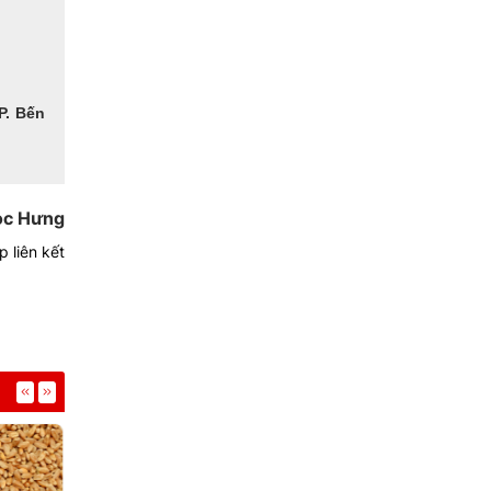
P. Bến
c Hưng
 liên kết