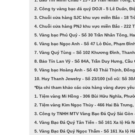
2. Công ty vàng bạc đá quý DOJI - 5 Lê Duẩn, Đi
3. Chuỗi cửa hàng SJC khu vực miền Bắc - 18 Tr
4. Chuỗi cửa hàng PNJ khu vực miền Bắc - 222 T
5. Vàng bạc Phú Quý - Số 30 Trần Nhân Tông, Ha
6. Vàng bạc Ngọc Anh - Số 47 Lò Đúc, Phạm Đình
7. Vàng Quý Tùng – Số 102 Khương Đình, Thanh
8. Bảo Tín Lan Vỹ - Số 84A, Trần Duy Hưng, Cầu 
9. Vàng bạc Hoàng Anh - Số 43 Thái Thịnh, Đống
10. Huy Thanh Jewelry - Số 23/100 (số cũ: Số 30A
*Địa chỉ tham khảo các cửa hàng vàng được yêu t
1. Tiệm vàng Mi Hồng - 306 Bùi Hữu Nghĩa, Phư
2. Tiệm vàng Kim Ngọc Thủy - 466 Hai Bà Trưng, 
3. Công ty TNHH MTV Vàng Bạc Đá Quý Sài Gòn -
4. Vàng Bạc Đá Quý Tân Tiến - Số 161 Xa lộ Hà 
5. Vàng Bạc Đá Quý Ngọc Thẫm - Số 161 Xa lộ H