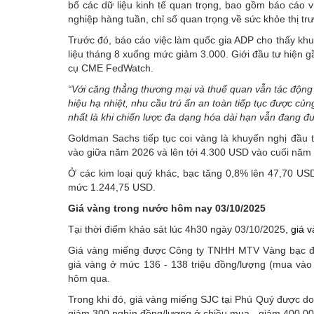
bố các dữ liệu kinh tế quan trọng, bao gồm báo cáo v
nghiệp hàng tuần, chỉ số quan trọng về sức khỏe thị t
Trước đó, báo cáo việc làm quốc gia ADP cho thấy khu
liệu tháng 8 xuống mức giảm 3.000. Giới đầu tư hiện g
cụ CME FedWatch.
“Với căng thẳng thương mại và thuế quan vẫn tác động
hiệu hạ nhiệt, nhu cầu trú ẩn an toàn tiếp tục được củ
nhất là khi chiến lược đa dạng hóa dài hạn vẫn đang đượ
Goldman Sachs tiếp tục coi vàng là khuyến nghị đầu
vào giữa năm 2026 và lên tới 4.300 USD vào cuối năm
Ở các kim loại quý khác, bạc tăng 0,8% lên 47,70 US
mức 1.244,75 USD.
Giá vàng trong nước hôm nay 03/10/2025
Tại thời điểm khảo sát lúc 4h30 ngày 03/10/2025,
giá 
Giá vàng miếng được Công ty TNHH MTV Vàng bạc đá
giá vàng ở mức 136 - 138 triệu đồng/lượng (mua vào 
hôm qua.
Trong khi đó, giá vàng miếng SJC tại Phú Quý được do
giảm 300 nghìn đồng/lượng ở chiều mua - giảm 400.00