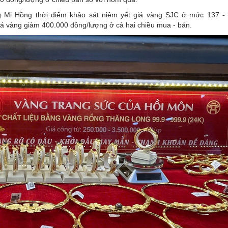
 Mi Hồng thời điểm khảo sát niêm yết giá vàng SJC ở mức 137 - 
iá vàng giảm 400.000 đồng/lượng ở cả hai chiều mua - bán.