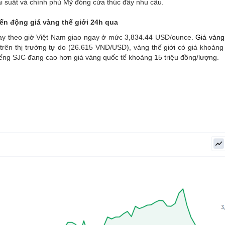
lãi suất và chính phủ Mỹ đóng cửa thúc đẩy nhu cầu.
iến động giá vàng thế giới 24h qua
 nay theo giờ Việt Nam giao ngay ở mức 3,834.44 USD/ounce.
Giá vàng
rên thị trường tự do (26.615 VND/USD), vàng thế giới có giá khoảng 
iếng SJC đang cao hơn giá vàng quốc tế khoảng 15 triệu đồng/lượng.