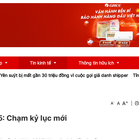
p
Tin kinh tế
Thông tin hữu ích
ị mất gần 30 triệu đồng vì cuộc gọi giả danh shipper
Tỉnh lộ 161 ở
OCOP
Chính sách
+
A
-
A
|
A
u
Tư vấn
iểu
Ngân hàng
: Chạm kỷ lục mới