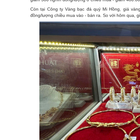
Còn tại Công ty Vàng bạc đá quý Mi Hồng, giá vàng
đồng/lượng chiều mua vào - bán ra. So với hôm qua, g