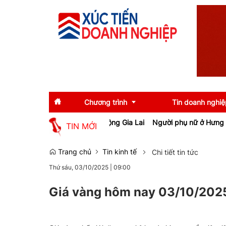
Chương trình
Tin doanh nghiệ
 tạo việc làm cho lao động Gia Lai
Người phụ nữ ở Hưng Yên suýt b
TIN MỚI
Diễn giả
Tin tức
Trang chủ
Tin kinh tế
Chi tiết tin tức
Thứ sáu, 03/10/2025
|
09:00
Thông tin báo chí
Gương mặt tiêu biể
Sự kiện
Doanh nghiệp tiêu b
Giá vàng hôm nay 03/10/2025
Thương hiệu