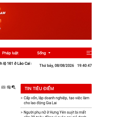
Pháp luật
Sống
 Lào Cai sạt lở sau mưa lớn khiến giao thông tê liệt
Đà Nẵng: Nâng 
Thứ bảy, 08/08/2026
19
:
40
:
48
Giải trí
Du lịch
TIN TIÊU ĐIỂM
Cấp vốn, lập doanh nghiệp, tạo việc làm
cho lao động Gia Lai
Người phụ nữ ở Hưng Yên suýt bị mất