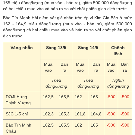
165 triệu đồng/lượng (mua vào - bán ra), giảm 500.000 đồng/lượng
cả hai chiều mua vào và bán ra so với chốt phiên giao dịch trước.
Bảo Tín Mạnh Hải niêm yết giá nhẫn tròn ép vỉ Kim Gia Bảo ở mức
162 - 164,9 triệu đồng/lượng (mua vào - bán ra), giảm 500.000
đồng/lượng cả hai chiều mua vào và bán ra so với chốt phiên giao
dịch trước.
Vàng nhẫn
Sáng 13/5
Sáng 14/5
Chênh
lệch
Mua
Bán
Mua
Bán
Mua
Bán
vào
ra
vào
ra
vào
ra
Triệu
Triệu
Nghìn
đồng/lượng
đồng/lượng
đồng/lượng
DOJI Hưng
162,5
165,5
162
165
-500
-500
Thịnh Vượng
SJC 1-5 chỉ
162,3
165,3
161,8
164,8
-500
-500
Bảo Tín Minh
162,5
165,5
162
165
-500
-500
Châu