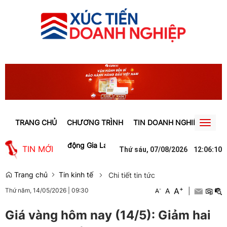
TRANG CHỦ
CHƯƠNG TRÌNH
TIN DOANH NGHIỆP
TIN
Toggl
naviga
iệc làm cho lao động Gia Lai
Người phụ nữ ở Hưng Yên suýt bị mất 
TIN MỚI
Thứ sáu, 07/08/2026
12
:
06
:
10
Trang chủ
Tin kinh tế
Chi tiết tin tức
+
A
-
A
|
Thứ năm, 14/05/2026
|
09:30
A
Giá vàng hôm nay (14/5): Giảm hai