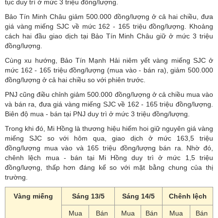
tục duy trì ở mức 3 triệu đồng/lượng.
Bảo Tín Minh Châu giảm 500.000 đồng/lượng ở cả hai chiều, đưa
giá vàng miếng SJC về mức 162 - 165 triệu đồng/lượng. Khoảng
cách hai đầu giao dịch tại Bảo Tín Minh Châu giữ ở mức 3 triệu
đồng/lượng.
Cùng xu hướng, Bảo Tín Mạnh Hải niêm yết vàng miếng SJC ở
mức 162 - 165 triệu đồng/lượng (mua vào - bán ra), giảm 500.000
đồng/lượng ở cả hai chiều so với phiên trước.
PNJ cũng điều chỉnh giảm 500.000 đồng/lượng ở cả chiều mua vào
và bán ra, đưa giá vàng miếng SJC về 162 - 165 triệu đồng/lượng.
Biên độ mua - bán tại PNJ duy trì ở mức 3 triệu đồng/lượng.
Trong khi đó, Mi Hồng là thương hiệu hiếm hoi giữ nguyên giá vàng
miếng SJC so với hôm qua, giao dịch ở mức 163,5 triệu
đồng/lượng mua vào và 165 triệu đồng/lượng bán ra. Nhờ đó,
chênh lệch mua - bán tại Mi Hồng duy trì ở mức 1,5 triệu
đồng/lượng, thấp hơn đáng kể so với mặt bằng chung của thị
trường.
Vàng miếng
Sáng 13/5
Sáng 14/5
Chênh lệch
Mua
Bán
Mua
Bán
Mua
Bán