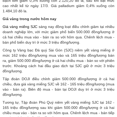
bạch kim giảm 0,3% xuống còn 2.120,20 đô la, sau khi đạt mức
cao nhất kể từ ngày 17/3. Giá palladium giảm 0,4% xuống còn
1.484,10 đô la.
Giá vàng trong nước hôm nay
Giá vàng miếng SJC
sáng nay đồng loạt điều chỉnh giảm tại nhiều
doanh nghiệp lớn, với mức giảm phổ biến 500.000 đồng/lượng ở
cả hai chiều mua vào - bán ra so với hôm qua. Chênh lệch mua -
bán phổ biến duy trì ở mức 3 triệu đồng/lượng.
Công ty Vàng bạc Đá quý Sài Gòn (SJC) niêm yết vàng miếng ở
mức 162 triệu đồng/lượng mua vào và 165 triệu đồng/lượng bán
ra, giảm 500.000 đồng/lượng ở cả hai chiều mua - bán so với phiên
trước. Khoảng cách hai đầu giao dịch tại SJC giữ ở mức 3 triệu
đồng/lượng.
Tập đoàn DOJI điều chỉnh giảm 500.000 đồng/lượng ở cả hai
chiều, đưa giá vàng miếng SJC về 162 - 165 triệu đồng/lượng (mua
vào - bán ra). Biên độ mua - bán tại DOJI duy trì ở mức 3 triệu
đồng/lượng.
Tương tự, Tập đoàn Phú Quý niêm yết vàng miếng SJC tại 162 -
165 triệu đồng/lượng sau khi giảm 500.000 đồng/lượng ở cả hai
chiều mua vào - bán ra so với hôm qua. Chênh lệch mua - bán tiếp