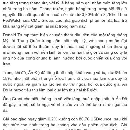
tục tăng trong tháng 4ư, với tỷ lệ hàng năm ghi nhận mức tăng lớn
nhất trong ba năm. Tháng trước, ngân hàng trung ương Mỹ đã giữ
nguyên lãi suất qua đêm chuẩn ở mức từ 3,50% đến 3,75%. Theo
FedWatch của CME Group, các nhà giao dịch phần lớn đã loại trừ
khả năng Mỹ cắt giảm lãi suất trong năm nay.
Donald Trump thực hiện chuyến thăm đầu tiên của một tổng thống
Mỹ tới Trung Quốc trong gần một thập kỷ, với mong muốn đạt
được một số thỏa thuận, duy trì thỏa thuận ngừng chiến thương
mại mong manh với nền kinh tế lớn thứ hai thế giới và củng cố tỷ lệ
ủng hộ của công chúng bị ảnh hưởng bởi cuộc chiến của ông với
Iran.
Trong khi đó, Ấn Độ đã tăng thuế nhập khẩu vàng và bạc từ 6% lên
15%, như một phần trong nỗ lực hạn chế việc mua kim loại quý từ
nước ngoài và giảm áp lực lên dự trữ ngoại hối của quốc gia. Ấn
Độ là nước tiêu thụ kim loại quý lớn thứ hai thế giới.
Ông Grant cho biết, thông tin về việc tăng thuế nhập khẩu ở Ấn Độ
đã gây ra một số lo ngại về nhu cầu và có thể tạo ra trở ngại lâu
dài.
Giá bạc giao ngay giảm 0,2% xuống còn 86,70 USD/ounce, sau khi
đạt mức cao nhất trong hai tháng vào đầu phiên giao dịch. Giá