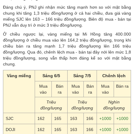
Đáng chú ý, PNJ ghi nhận mức tăng mạnh hơn so với mặt bằng
chung khi tăng 1,3 triệu đồng/lượng ở cả hai chiều, đưa giá vàng
miếng SJC lên 163 – 166 triệu đồng/lượng. Biên độ mua - bán tại
PNJ vẫn duy trì ở mức 3 triệu đồng/lượng.
Ở chiều ngược lại, vàng miếng tại Mi Hồng tăng 400.000
đồng/lượng ở chiều mua vào lên 164,2 triệu đồng/lượng, trong khi
chiều bán ra tăng mạnh 1,7 triệu đồng/lượng lên 166 triệu
đồng/lượng. Qua đó, chênh lệch mua - bán tại đây nới lên mức 1,8
triệu đồng/lượng, song vẫn thấp hơn đáng kể so với mặt bằng
chung.
Vàng miếng
Sáng 6/5
Sáng 7/5
Chênh lệch
Mua
Bán
Mua
Bán
Mua
Bán ra
vào
ra
vào
ra
vào
Triệu
Triệu
Nghìn
đồng/lượng
đồng/lượng
đồng/lượng
SJC
162
165
163
166
+1000
+1000
DOJI
162
165
163
166
+1000
+1000