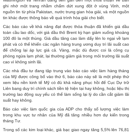
ghi nhớ một trang nhằm chấm dứt xung đột ở vùng Vịnh, một
nguồn tin từ phía Pakistan, nước trung gian hòa giải, và một nguồn
tin khác được thông báo về quá trình hòa giải cho biết.
Các báo cáo về khả năng đạt được thỏa thuận đã khiến giá dầu
toàn cầu lao dốc, với giá dầu thô Brent kỳ hạn giảm xuống khoảng
100 đô la một thùng. Giá dầu tăng cao làm dấy lên lo ngại về lạm
phát và có thể khiến các ngân hàng trung ương duy trì lãi suất cao
để chống lại áp lực giá cả. Vàng, mặc dù được coi là công cụ
phòng ngừa lạm phát, lại thường giảm giá trong môi trường lãi suất
cao vì không sinh lãi.
Các nhà đầu tư đang tập trung vào báo cáo việc làm hàng tháng
của Mỹ được công bố vào thứ 6, báo cáo này sẽ là một phép thử
xem liệu nền kinh tế Mỹ có đủ khả năng phục hồi để Cục Dự trữ
Liên bang duy trì chính sách tiền tệ hiện tại hay không, hoặc liệu thị
trường lao động suy yếu có thể làm sống lại lý do cần cắt giảm lãi
suất hay không.
Báo cáo việc làm quốc gia của ADP cho thấy số lượng việc làm
trong khu vực tư nhân của Mỹ đã tăng nhiều hơn dự kiến ​​trong
tháng Tư.
Trong số các kim loại khác, giá bạc giao ngay tăng 5,5% lên 76,81