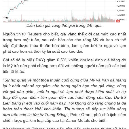
Diễn biến giá vàng thế giới trong 24h qua.
Nguồn tin từ Reuters cho biết,
giá vàng thế giới
đạt mức cao nhất
trong hơn một tuần, sau các báo cáo cho rằng Mỹ và Iran có thể
sắp đạt được thỏa thuận hòa bình, làm giảm bớt lo ngại về lạm
phát cao hơn và thời kỳ lãi suất cao kéo dài.
Chỉ số đô la Mỹ (.DXY) giảm 0,5%, khiến kim loại định giá bằng đô
la Mỹ trở nên phải chăng hơn đối với những người nắm giữ các loại
tiền tệ khác.
"Sự lạc quan về một thỏa thuận cuối cùng giữa Mỹ và Iran đã mang
lại ít nhất một số sự giảm nhẹ trong ngắn hạn cho giá vàng, cùng
với giá dầu giảm, mối lo ngại về lạm phát được kiểm soát và sự
thay đổi quan điểm liên quan đến các hành động của Cục Dự trữ
Liên bang (Fed) vào cuối năm nay. Tôi không cho rằng chúng ta đã
hoàn toàn thoát khỏi khó khăn. Thị trường sẽ tiếp tục biến động
dựa trên các tin tức từ Trung Đông",
Peter Grant, phó chủ tịch kiêm
chiến lược gia kim loại cấp cao tại Zaner Metals cho biết.
Washington và Tehran đang tiến gần đến một thỏa thuận về bản