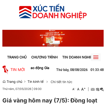
TRANG CHỦ
CHƯƠNG TRÌNH
TIN DOANH NGHIỆP
TIN
Toggl
naviga
o việc làm cho lao động Gia Lai
Người phụ nữ ở Hưng Yên suýt bị m
TIN MỚI
Thứ bảy, 08/08/2026
01
:
33
:
49
Trang chủ
Tin kinh tế
Chi tiết tin tức
+
A
-
A
|
Thứ năm, 07/05/2026
|
09:30
A
Giá vàng hôm nay (7/5): Đồng loạt