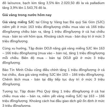
đô la/ounce, bạch kim tăng 3,5% lên 2.020,50 đô la và palladium
tăng 3,9% lên 1.543,76 đô la.
Giá vàng trong nước hôm nay
Giá vàng miếng SJC
tại Công ty Vàng bạc Đá quý Sài Gòn (SJC)
niêm yết ở mức 163 triệu đồng/lượng chiều mua vào và 166 triệu
đồng/lượng chiều bán ra, tăng 1 triệu đồng/lượng ở cả hai chiều
mua - bán so với hôm qua. Khoảng cách mua - bán duy trì ở mức 3
triệu đồng/lượng.
Cùng xu hướng, Tập đoàn DOJI nâng giá vàng miếng SJC lên 163
– 166 triệu đồng/lượng (mua vào – bán ra), tăng 1 triệu đồng/lượng
mỗi chiều. Biên độ mua - bán tại DOJI giữ ở mức 3 triệu
đồng/lượng.
Bảo Tín Minh Châu cũng điều chỉnh tăng 1 triệu đồng/lượng ở cả
hai chiều, đưa giá vàng miếng SJC lên 163 – 166 triệu đồng/lượng.
Chênh lệch mua - bán tại đây tiếp tục duy trì ở mức 3 triệu
đồng/lượng.
Tương tự, Tập đoàn Phú Quý tăng 1 triệu đồng/lượng ở cả hai
chiều mua vào – bán ra, niêm yết vàng miếng SJC tại 163 – 166
triệu đồng/lượng. Khoảng cách hai đầu giao dịch giữ ổn định ở mức
3 triệu đồng/lượng.