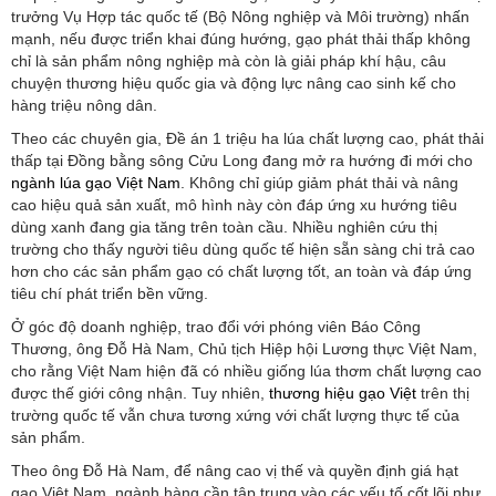
trưởng Vụ Hợp tác quốc tế (Bộ Nông nghiệp và Môi trường) nhấn
mạnh, nếu được triển khai đúng hướng, gạo phát thải thấp không
chỉ là sản phẩm nông nghiệp mà còn là giải pháp khí hậu, câu
chuyện thương hiệu quốc gia và động lực nâng cao sinh kế cho
hàng triệu nông dân.
Theo các chuyên gia, Đề án 1 triệu ha lúa chất lượng cao, phát thải
thấp tại Đồng bằng sông Cửu Long đang mở ra hướng đi mới cho
ngành lúa gạo Việt Nam
. Không chỉ giúp giảm phát thải và nâng
cao hiệu quả sản xuất, mô hình này còn đáp ứng xu hướng tiêu
dùng xanh đang gia tăng trên toàn cầu. Nhiều nghiên cứu thị
trường cho thấy người tiêu dùng quốc tế hiện sẵn sàng chi trả cao
hơn cho các sản phẩm gạo có chất lượng tốt, an toàn và đáp ứng
tiêu chí phát triển bền vững.
Ở góc độ doanh nghiệp, trao đổi với phóng viên Báo Công
Thương, ông Đỗ Hà Nam, Chủ tịch Hiệp hội Lương thực Việt Nam,
cho rằng Việt Nam hiện đã có nhiều giống lúa thơm chất lượng cao
được thế giới công nhận. Tuy nhiên,
thương hiệu gạo Việt
trên thị
trường quốc tế vẫn chưa tương xứng với chất lượng thực tế của
sản phẩm.
Theo ông Đỗ Hà Nam, để nâng cao vị thế và quyền định giá hạt
gạo Việt Nam, ngành hàng cần tập trung vào các yếu tố cốt lõi như