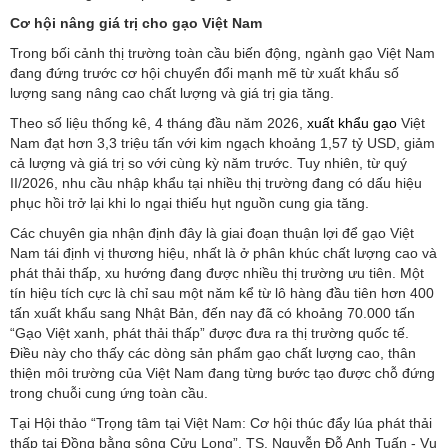
Cơ hội nâng giá trị cho gạo Việt Nam
Trong bối cảnh thị trường toàn cầu biến động, ngành gạo Việt Nam
đang đứng trước cơ hội chuyển đổi mạnh mẽ từ xuất khẩu số
lượng sang nâng cao chất lượng và giá trị gia tăng.
Theo số liệu thống kê, 4 tháng đầu năm 2026,
xuất khẩu gạo
Việt
Nam đạt hơn 3,3 triệu tấn với kim ngạch khoảng 1,57 tỷ USD, giảm
cả lượng và giá trị so với cùng kỳ năm trước. Tuy nhiên, từ quý
II/2026, nhu cầu nhập khẩu tại nhiều thị trường đang có dấu hiệu
phục hồi trở lại khi lo ngại thiếu hụt nguồn cung gia tăng.
Các chuyên gia nhận định đây là giai đoạn thuận lợi để gạo Việt
Nam tái định vị thương hiệu, nhất là ở phân khúc chất lượng cao và
phát thải thấp, xu hướng đang được nhiều thị trường ưu tiên. Một
tín hiệu tích cực là chỉ sau một năm kể từ lô hàng đầu tiên hơn 400
tấn xuất khẩu sang Nhật Bản, đến nay đã có khoảng 70.000 tấn
“Gạo Việt xanh, phát thải thấp” được đưa ra thị trường quốc tế.
Điều này cho thấy các dòng sản phẩm gạo chất lượng cao, thân
thiện môi trường của Việt Nam đang từng bước tạo được chỗ đứng
trong chuỗi cung ứng toàn cầu.
Tại Hội thảo “Trọng tâm tại Việt Nam: Cơ hội thúc đẩy lúa phát thải
thấp tại Đồng bằng sông Cửu Long”, TS. Nguyễn Đỗ Anh Tuấn - Vụ