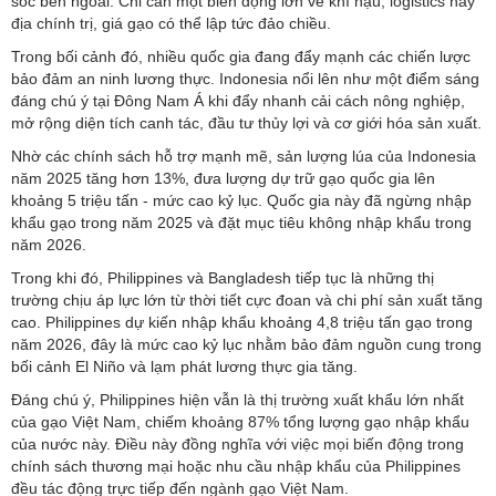
sốc bên ngoài. Chỉ cần một biến động lớn về khí hậu, logistics hay
địa chính trị, giá gạo có thể lập tức đảo chiều.
Trong bối cảnh đó, nhiều quốc gia đang đẩy mạnh các chiến lược
bảo đảm an ninh lương thực. Indonesia nổi lên như một điểm sáng
đáng chú ý tại Đông Nam Á khi đẩy nhanh cải cách nông nghiệp,
mở rộng diện tích canh tác, đầu tư thủy lợi và cơ giới hóa sản xuất.
Nhờ các chính sách hỗ trợ mạnh mẽ, sản lượng lúa của Indonesia
năm 2025 tăng hơn 13%, đưa lượng dự trữ gạo quốc gia lên
khoảng 5 triệu tấn - mức cao kỷ lục. Quốc gia này đã ngừng nhập
khẩu gạo trong năm 2025 và đặt mục tiêu không nhập khẩu trong
năm 2026.
Trong khi đó, Philippines và Bangladesh tiếp tục là những thị
trường chịu áp lực lớn từ thời tiết cực đoan và chi phí sản xuất tăng
cao. Philippines dự kiến nhập khẩu khoảng 4,8 triệu tấn gạo trong
năm 2026, đây là mức cao kỷ lục nhằm bảo đảm nguồn cung trong
bối cảnh El Niño và lạm phát lương thực gia tăng.
Đáng chú ý, Philippines hiện vẫn là thị trường xuất khẩu lớn nhất
của gạo Việt Nam, chiếm khoảng 87% tổng lượng gạo nhập khẩu
của nước này. Điều này đồng nghĩa với việc mọi biến động trong
chính sách thương mại hoặc nhu cầu nhập khẩu của Philippines
đều tác động trực tiếp đến ngành gạo Việt Nam.