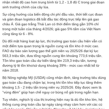
nhận nhiệt độ cao hơn trung bình từ 1,2 - 1,8 độ C trong giai đoạn
sinh trưởng chính của cây lúa.
Sự cộng hưởng của biến động chi phí đầu vào, thời tiết cực đoan
và gián đoạn logistics đã bắt đầu tác động trực tiếp lên giá gạo
châu Á. Giá gạo trắng Thái Lan có thời điểm tăng gần 10% chỉ
trong một tuần của tháng 4/2026; giá gạo 5% tấm của Việt Nam
cũng tăng từ 6 - 8%.
Dù đối mặt hàng loạt áp lực, thị trường gạo toàn cầu hiện vẫn có
một điểm tựa quan trọng là nguồn cung và tồn kho ở mức cao.
FAO dự báo sản lượng gạo thế giới niên vụ 2025/26 đạt kỷ lục
563,3 triệu tấn, đưa tổng nguồn cung lên khoảng 773,6 triệu tấn.
Tồn kho gạo toàn cầu dự kiến tăng lên 219,3 triệu tấn, tương
đương tỷ lệ tồn kho/sử dụng khoảng 39% - mức cao nhất kể từ
năm 2018.
Bộ Nông nghiệp Mỹ (USDA) cũng nhận định, tăng trưởng tiêu dùng
gạo toàn cầu đang chậm lại, trong khi tồn kho tiếp tục tăng thêm
khoảng 1,5 - 2 triệu tấn trong niên vụ 2025/26. Đây được xem là
“vùng đệm” giúp hạn chế nguy cơ bùng nổ giá trong ngắn hạn.
Tuy nhiên, nghịch lý của thị trường hiện nay là dù tồn kho lớn, hệ
thống cung ứng toàn cầu lại ngày càng nhạy cảm hơn với các cú