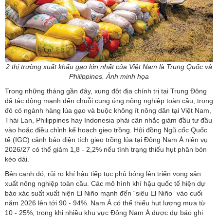
2 thị trường xuất khẩu gạo lớn nhất của Việt Nam là Trung Quốc và
Philippines. Ảnh minh họa
Trong những tháng gần đây, xung đột địa chính trị tại Trung Đông
đã tác động mạnh đến chuỗi cung ứng nông nghiệp toàn cầu, trong
đó có ngành hàng lúa gạo và buộc không ít nông dân tại Việt Nam,
Thái Lan, Philippines hay Indonesia phải cân nhắc giảm đầu tư đầu
vào hoặc điều chỉnh kế hoạch gieo trồng. Hội đồng Ngũ cốc Quốc
tế (IGC) cảnh báo diện tích gieo trồng lúa tại Đông Nam Á niên vụ
2026/27 có thể giảm 1,8 - 2,2% nếu tình trạng thiếu hụt phân bón
kéo dài.
Bên cạnh đó, rủi ro khí hậu tiếp tục phủ bóng lên triển vọng sản
xuất nông nghiệp toàn cầu. Các mô hình khí hậu quốc tế hiện dự
báo xác suất xuất hiện El Niño mạnh đến “siêu El Niño” vào cuối
năm 2026 lên tới 90 - 94%. Nam Á có thể thiếu hụt lượng mưa từ
10 - 25%, trong khi nhiều khu vực Đông Nam Á được dự báo ghi