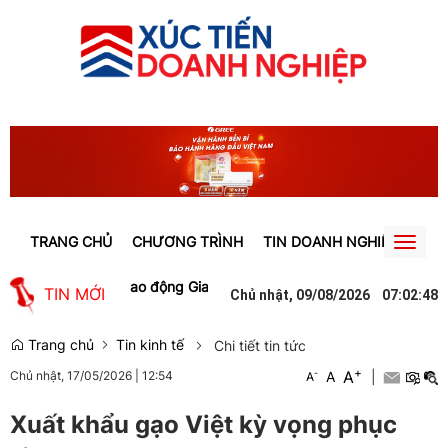
TRANG CHỦ
CHƯƠNG TRÌNH
TIN DOANH NGHIỆP
TIN
Toggl
naviga
o việc làm cho lao động Gia Lai
Người phụ nữ ở Hưng Yên suýt bị m
TIN MỚI
Chủ nhật, 09/08/2026
07
:
02
:
48
Trang chủ
Tin kinh tế
Chi tiết tin tức
+
A
-
A
|
Chủ nhật, 17/05/2026
|
12:54
A
Xuất khẩu gạo Việt kỳ vọng phục