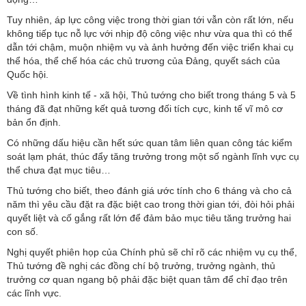
Tuy nhiên, áp lực công việc trong thời gian tới vẫn còn rất lớn, nếu
không tiếp tục nỗ lực với nhịp độ công việc như vừa qua thì có thể
dẫn tới chậm, muộn nhiệm vụ và ảnh hưởng đến việc triển khai cụ
thể hóa, thể chế hóa các chủ trương của Đảng, quyết sách của
Quốc hội.
Về tình hình kinh tế - xã hội, Thủ tướng cho biết trong tháng 5 và 5
tháng đã đạt những kết quả tương đối tích cực, kinh tế vĩ mô cơ
bản ổn định.
Có những dấu hiệu cần hết sức quan tâm liên quan công tác kiểm
soát lạm phát, thúc đẩy tăng trưởng trong một số ngành lĩnh vực cụ
thể chưa đạt mục tiêu…
Thủ tướng cho biết, theo đánh giá ước tính cho 6 tháng và cho cả
năm thì yêu cầu đặt ra đặc biệt cao trong thời gian tới, đòi hỏi phải
quyết liệt và cố gắng rất lớn để đảm bảo mục tiêu tăng trưởng hai
con số.
Nghị quyết phiên họp của Chính phủ sẽ chỉ rõ các nhiệm vụ cụ thể,
Thủ tướng đề nghị các đồng chí bộ trưởng, trưởng ngành, thủ
trưởng cơ quan ngang bộ phải đặc biệt quan tâm để chỉ đạo trên
các lĩnh vực.