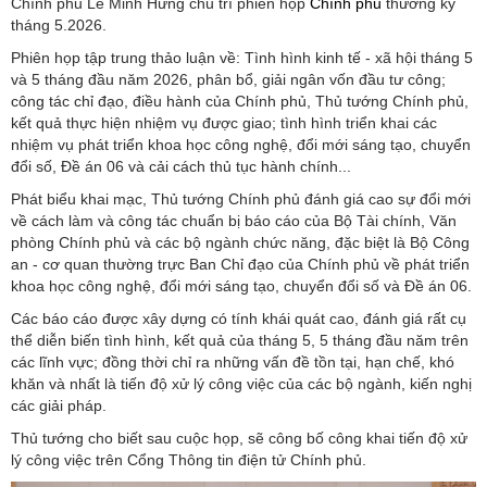
Chính phủ Lê Minh Hưng chủ trì phiên họp
Chính phủ
thường kỳ
tháng 5.2026.
Phiên họp tập trung thảo luận về: Tình hình kinh tế - xã hội tháng 5
và 5 tháng đầu năm 2026, phân bổ, giải ngân vốn đầu tư công;
công tác chỉ đạo, điều hành của Chính phủ, Thủ tướng Chính phủ,
kết quả thực hiện nhiệm vụ được giao; tình hình triển khai các
nhiệm vụ phát triển khoa học công nghệ, đổi mới sáng tạo, chuyển
đổi số, Đề án 06 và cải cách thủ tục hành chính...
Phát biểu khai mạc, Thủ tướng Chính phủ đánh giá cao sự đổi mới
về cách làm và công tác chuẩn bị báo cáo của Bộ Tài chính, Văn
phòng Chính phủ và các bộ ngành chức năng, đặc biệt là Bộ Công
an - cơ quan thường trực Ban Chỉ đạo của Chính phủ về phát triển
khoa học công nghệ, đổi mới sáng tạo, chuyển đổi số và Đề án 06.
Các báo cáo được xây dựng có tính khái quát cao, đánh giá rất cụ
thể diễn biến tình hình, kết quả của tháng 5, 5 tháng đầu năm trên
các lĩnh vực; đồng thời chỉ ra những vấn đề tồn tại, hạn chế, khó
khăn và nhất là tiến độ xử lý công việc của các bộ ngành, kiến nghị
các giải pháp.
Thủ tướng cho biết sau cuộc họp, sẽ công bố công khai tiến độ xử
lý công việc trên Cổng Thông tin điện tử Chính phủ.