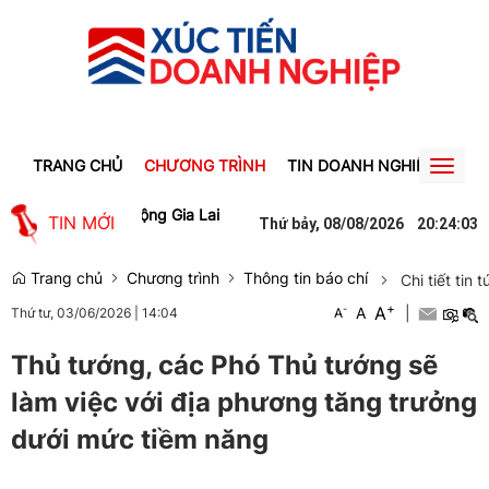
TRANG CHỦ
CHƯƠNG TRÌNH
TIN DOANH NGHIỆP
TIN
Toggl
naviga
ệc làm cho lao động Gia Lai
Người phụ nữ ở Hưng Yên suýt bị mất g
TIN MỚI
Thứ bảy, 08/08/2026
20
:
24
:
03
Trang chủ
Chương trình
Thông tin báo chí
Chi tiết tin t
+
A
-
A
|
Thứ tư, 03/06/2026
|
14:04
A
Thủ tướng, các Phó Thủ tướng sẽ
làm việc với địa phương tăng trưởng
dưới mức tiềm năng