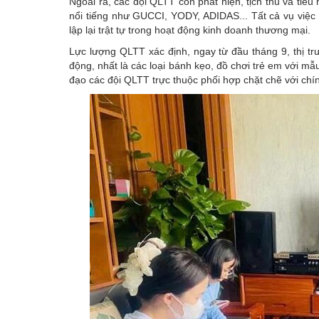
Ngoài ra, các đội QLTT còn phát hiện, tịch thu và tiê
nổi tiếng như GUCCI, YODY, ADIDAS... Tất cả vụ việc
lập lại trật tự trong hoạt động kinh doanh thương mại.
Lực lượng QLTT xác định, ngay từ đầu tháng 9, thị 
động, nhất là các loại bánh kẹo, đồ chơi trẻ em với m
đạo các đội QLTT trực thuộc phối hợp chặt chẽ với chí