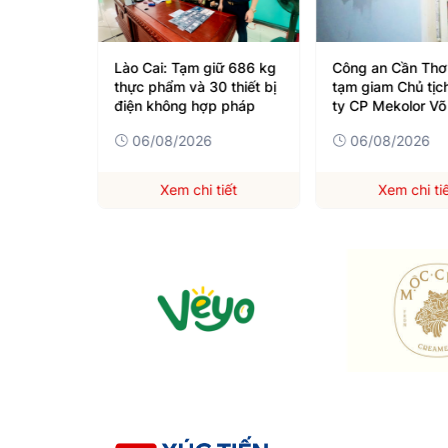
t để bán
Lào Cai: Tạm giữ 686 kg
Công an Cần Thơ
cân không
thực phẩm và 30 thiết bị
tạm giam Chủ tịc
điện không hợp pháp
ty CP Mekolor Võ
Trường
06/08/2026
06/08/2026
iết
Xem chi tiết
Xem chi ti