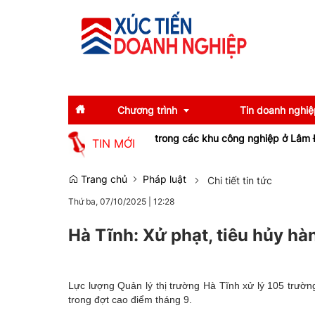
Chương trình
Tin doanh nghiệ
ông được doanh nghiệp trong các khu công nghiệp ở Lâm Đồng săn
TIN MỚI
Diễn giả
Tin tức
Trang chủ
Pháp luật
Chi tiết tin tức
Thứ ba, 07/10/2025
|
12:28
Thông tin báo chí
Gương mặt tiêu biể
Sự kiện
Doanh nghiệp tiêu b
Hà Tĩnh: Xử phạt, tiêu hủy h
Thương hiệu
Lực lượng Quản lý thị trường Hà Tĩnh xử lý 105 trường
Emagazine
trong đợt cao điểm tháng 9.