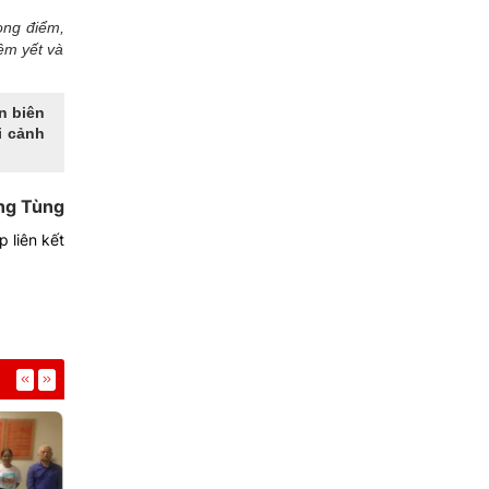
rọng điểm,
êm yết và
ến biên
i cảnh
ng Tùng
 liên kết