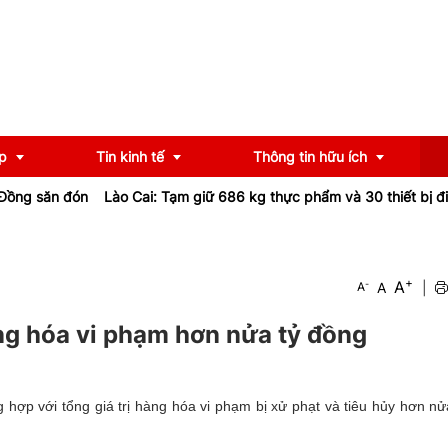
p
Tin kinh tế
Thông tin hữu ích
 đón
Lào Cai: Tạm giữ 686 kg thực phẩm và 30 thiết bị điện khôn
OCOP
Chính sách
+
A
-
A
|
A
u
Tư vấn
iểu
Ngân hàng
àng hóa vi phạm hơn nửa tỷ đồng
 hợp với tổng giá trị hàng hóa vi phạm bị xử phạt và tiêu hủy hơn nử