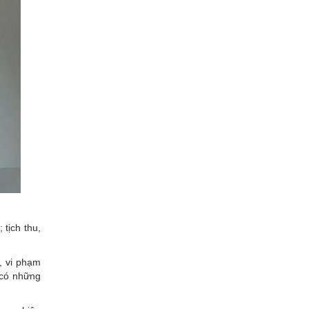
 tịch thu,
, vi phạm
 có những