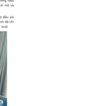
ương hiệu
ạnh mẽ và
t đầu sôi
nh đã chỉ
 soát.