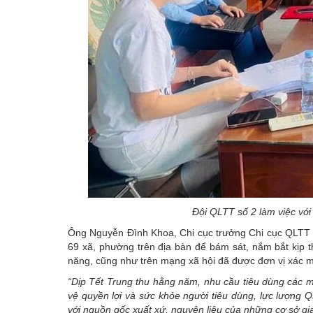
Đội QLTT số 2 làm việc với
Ông Nguyễn Đình Khoa, Chi cục trưởng Chi cục QLTT Hà 
69 xã, phường trên địa bàn để bám sát, nắm bắt kịp t
năng, cũng như trên mạng xã hội đã được đơn vị xác mi
“Dịp Tết Trung thu hằng năm, nhu cầu tiêu dùng các mặ
vệ quyền lợi và sức khỏe người tiêu dùng, lực lượng 
với nguồn gốc xuất xứ, nguyên liệu của những cơ sở gia