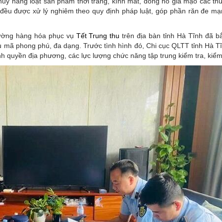
u hủy hàng loạt sản phẩm thời trang, kính mắt, đồng hồ giả mạo các th
 đều được xử lý nghiêm theo quy định pháp luật, góp phần răn đe m
trường hàng hóa phục vụ
Tết Trung thu
trên địa bàn tỉnh Hà Tĩnh đã bắ
ẫu mã phong phú, đa dạng. Trước tình hình đó, Chi cục QLTT tỉnh Hà Tĩ
nh quyền địa phương, các lực lượng chức năng tập trung kiểm tra, kiểm