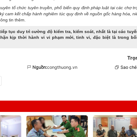
uyên tổ chức tuyên truyền, phổ biến quy định pháp luật tại các chợ t
 ký cam kết chấp hành nghiêm túc quy định về nguồn gốc hàng hóa, ni
ông tin thêm.
iếp tục duy trì cường độ kiểm tra, kiểm soát, nhất là tại các tuy
hặn kịp thời hành vi vi phạm mới, tinh vi, đặc biệt là trong bố
Trọ
Nguồn:
congthuong.vn
Sao chép