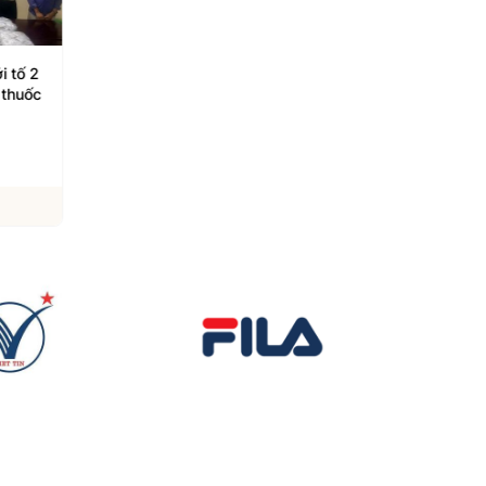
i tố 2
Cảnh báo lừa đảo đổi tiền
Buộc tháo dỡ loạt hạ
 thuốc
qua mạng với tài khoản
mục xây dựng sai p
giả, hóa đơn giả và
tại Huế Times Squar
deepfake
06/08/2026
06/08/2026
Xem chi tiết
Xem chi tiết