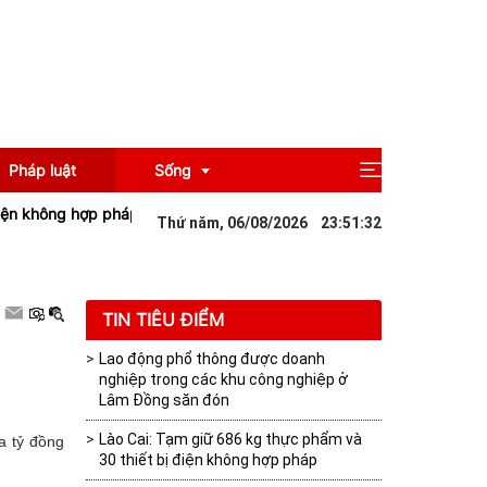
Pháp luật
Sống
g hợp pháp
Hưng Yên triển khai chính sách miễn phí sách giáo khoa
Thứ năm, 06/08/2026
23
:
51
:
33
Giải trí
Du lịch
TIN TIÊU ĐIỂM
Lao động phổ thông được doanh
nghiệp trong các khu công nghiệp ở
Lâm Đồng săn đón
Lào Cai: Tạm giữ 686 kg thực phẩm và
a tỷ đồng
30 thiết bị điện không hợp pháp