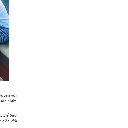
xuyên với
quan chức
o. Để bảo
biệt, đối