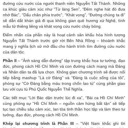
đường cứu nước của người thanh niên Nguyễn Tất Thành. Những
ca khúc giàu cảm xúc như “Từ làng Sen”, “Đêm nghe hát đò đưa
nhớ Bác”, “Dấu chân phía trước”, “Khát vọng”, “Đường chúng ta đi”
sẽ dẫn dắt khán giả đi qua không gian quê hương xứ Nghệ, tình
mẫu tử thiêng liêng và khát vọng cứu nước cháy bỏng.
Điểm nhấn của phần này là hoạt cảnh sân khấu hóa hình tượng
Nguyễn Tất Thành trước giờ rời Bến Nhà Rồng – khoảnh khắc
mang ý nghĩa lịch sử mở đầu cho hành trình tìm đường cứu nước
của dân tộc.
Phần II
– “Ánh sáng dẫn đường” tập trung khắc họa tư tưởng, đạo
đức, phong cách Hồ Chí Minh và con đường cách mạng mà Đảng
và Nhân dân ta đã lựa chọn. Không gian chương trình sẽ được nối
tiếp bằng mashup “Lá cờ Đảng” và “Đảng là cuộc sống của tôi”,
phóng sự “Cờ Đảng bằng máu trong chốn lao tù” cùng phần giao
lưu với cựu tù Phú Quốc Nguyễn Thế Nghĩa.
Các tiết mục “Lời Bác dặn trước lúc đi xa”, “Bài ca Hồ Chí Minh”
cùng phóng sự “Hồ Chí Minh – nguồn cảm hứng bất tận” sẽ tiếp
tục tạo chiều sâu cảm xúc, lan tỏa tinh thần học tập và làm theo tư
tưởng, đạo đức, phong cách Hồ Chí Minh.
Khép lại chương trình là Phần III
– “Việt Nam khắc ghi lời