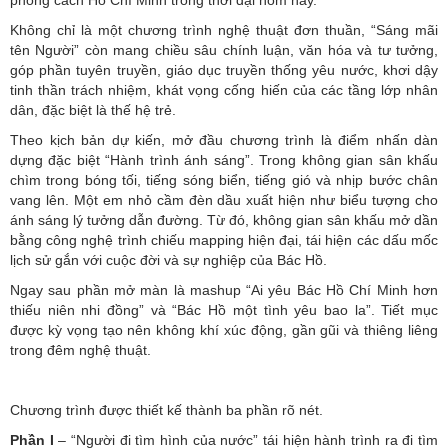
phong cách Hồ Chí Minh trong thời đại hôm nay.
Không chỉ là một chương trình nghệ thuật đơn thuần, “Sáng mãi
tên Người” còn mang chiều sâu chính luận, văn hóa và tư tưởng,
góp phần tuyên truyền, giáo dục truyền thống yêu nước, khơi dậy
tinh thần trách nhiệm, khát vọng cống hiến của các tầng lớp nhân
dân, đặc biệt là thế hệ trẻ.
Theo kịch bản dự kiến, mở đầu chương trình là điểm nhấn dàn
dựng đặc biệt “Hành trình ánh sáng”. Trong không gian sân khấu
chìm trong bóng tối, tiếng sóng biển, tiếng gió và nhịp bước chân
vang lên. Một em nhỏ cầm đèn dầu xuất hiện như biểu tượng cho
ánh sáng lý tưởng dẫn đường. Từ đó, không gian sân khấu mở dần
bằng công nghệ trình chiếu mapping hiện đại, tái hiện các dấu mốc
lịch sử gắn với cuộc đời và sự nghiệp của Bác Hồ.
Ngay sau phần mở màn là mashup “Ai yêu Bác Hồ Chí Minh hơn
thiếu niên nhi đồng” và “Bác Hồ một tình yêu bao la”. Tiết mục
được kỳ vọng tạo nên không khí xúc động, gần gũi và thiêng liêng
trong đêm nghệ thuật.
Chương trình được thiết kế thành ba phần rõ nét.
Phần I
– “Người đi tìm hình của nước” tái hiện hành trình ra đi tìm