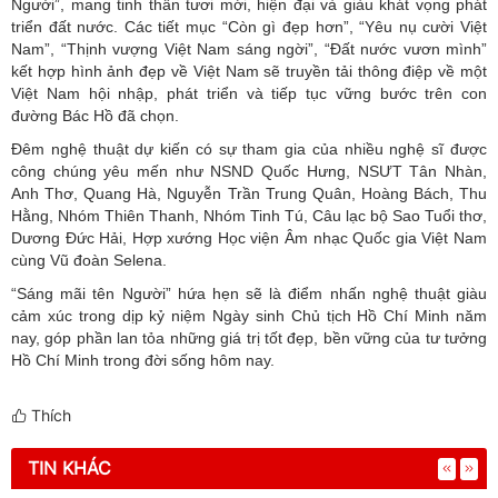
Người”, mang tinh thần tươi mới, hiện đại và giàu khát vọng phát
triển đất nước. Các tiết mục “Còn gì đẹp hơn”, “Yêu nụ cười Việt
Nam”, “Thịnh vượng Việt Nam sáng ngời”, “Đất nước vươn mình”
kết hợp hình ảnh đẹp về Việt Nam sẽ truyền tải thông điệp về một
Việt Nam hội nhập, phát triển và tiếp tục vững bước trên con
đường Bác Hồ đã chọn.
Đêm nghệ thuật dự kiến có sự tham gia của nhiều nghệ sĩ được
công chúng yêu mến như NSND Quốc Hưng, NSƯT Tân Nhàn,
Anh Thơ, Quang Hà, Nguyễn Trần Trung Quân, Hoàng Bách, Thu
Hằng, Nhóm Thiên Thanh, Nhóm Tinh Tú, Câu lạc bộ Sao Tuổi thơ,
Dương Đức Hải, Hợp xướng Học viện Âm nhạc Quốc gia Việt Nam
cùng Vũ đoàn Selena.
“Sáng mãi tên Người” hứa hẹn sẽ là điểm nhấn nghệ thuật giàu
cảm xúc trong dịp kỷ niệm Ngày sinh Chủ tịch Hồ Chí Minh năm
nay, góp phần lan tỏa những giá trị tốt đẹp, bền vững của tư tưởng
Hồ Chí Minh trong đời sống hôm nay.
Thích
TIN KHÁC