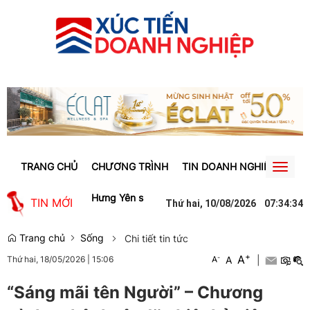
TRANG CHỦ
CHƯƠNG TRÌNH
TIN DOANH NGHIỆP
TIN
Toggl
naviga
Người phụ nữ ở Hưng Yên suýt bị mất gần 30 triệu đồng vì cuộc gọ
TIN MỚI
Thứ hai, 10/08/2026
07
:
34
:
34
Trang chủ
Sống
Chi tiết tin tức
+
A
-
A
|
Thứ hai, 18/05/2026
|
15:06
A
“Sáng mãi tên Người” – Chương