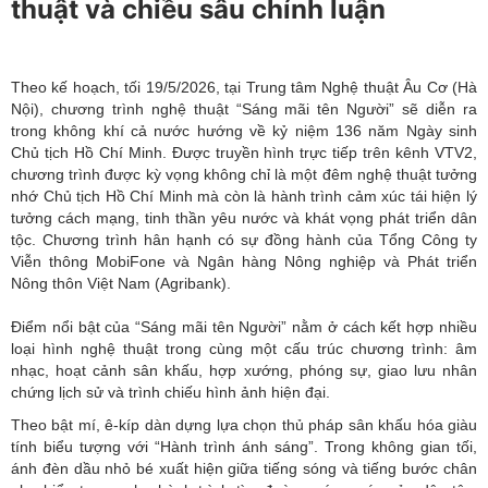
thuật và chiều sâu chính luận
Theo kế hoạch, tối 19/5/2026, tại Trung tâm Nghệ thuật Âu Cơ (Hà
Nội), chương trình nghệ thuật “Sáng mãi tên Người” sẽ diễn ra
trong không khí cả nước hướng về kỷ niệm 136 năm Ngày sinh
Chủ tịch Hồ Chí Minh. Được truyền hình trực tiếp trên kênh VTV2,
chương trình được kỳ vọng không chỉ là một đêm nghệ thuật tưởng
nhớ Chủ tịch Hồ Chí Minh mà còn là hành trình cảm xúc tái hiện lý
tưởng cách mạng, tinh thần yêu nước và khát vọng phát triển dân
tộc. Chương trình hân hạnh có sự đồng hành của Tổng Công ty
Viễn thông MobiFone và Ngân hàng Nông nghiệp và Phát triển
Nông thôn Việt Nam (Agribank).
Điểm nổi bật của “Sáng mãi tên Người” nằm ở cách kết hợp nhiều
loại hình nghệ thuật trong cùng một cấu trúc chương trình: âm
nhạc, hoạt cảnh sân khấu, hợp xướng, phóng sự, giao lưu nhân
chứng lịch sử và trình chiếu hình ảnh hiện đại.
Theo bật mí, ê-kíp dàn dựng lựa chọn thủ pháp sân khấu hóa giàu
tính biểu tượng với “Hành trình ánh sáng”. Trong không gian tối,
ánh đèn dầu nhỏ bé xuất hiện giữa tiếng sóng và tiếng bước chân