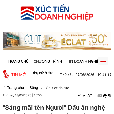
TRANG CHỦ
CHƯƠNG TRÌNH
TIN DOANH NGHIỆP
TIN
Toggl
naviga
Gia Lai
Người phụ nữ ở Hưng Yên suýt bị mất gần 30 triệu đồng vì 
TIN MỚI
Thứ sáu, 07/08/2026
19
:
41
:
18
Trang chủ
Sống
Chi tiết tin tức
+
A
-
A
|
Thứ hai, 18/05/2026
|
15:05
A
“Sáng mãi tên Người” Dấu ấn nghệ