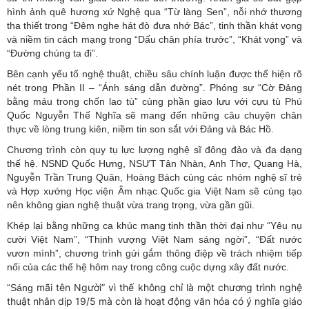
hình ảnh quê hương xứ Nghệ qua “Từ làng Sen”, nỗi nhớ thương
tha thiết trong “Đêm nghe hát đò đưa nhớ Bác”, tinh thần khát vọng
và niềm tin cách mạng trong “Dấu chân phía trước”, “Khát vọng” và
“Đường chúng ta đi”.
Bên cạnh yếu tố nghệ thuật, chiều sâu chính luận được thể hiện rõ
nét trong Phần II – “Ánh sáng dẫn đường”. Phóng sự “Cờ Đảng
bằng máu trong chốn lao tù” cùng phần giao lưu với cựu tù Phú
Quốc Nguyễn Thế Nghĩa sẽ mang đến những câu chuyện chân
thực về lòng trung kiên, niềm tin son sắt với Đảng và Bác Hồ.
Chương trình còn quy tụ lực lượng nghệ sĩ đông đảo và đa dạng
thế hệ. NSND Quốc Hưng, NSƯT Tân Nhàn, Anh Thơ, Quang Hà,
Nguyễn Trần Trung Quân, Hoàng Bách cùng các nhóm nghệ sĩ trẻ
và Hợp xướng Học viện Âm nhạc Quốc gia Việt Nam sẽ cùng tạo
nên không gian nghệ thuật vừa trang trọng, vừa gần gũi.
Khép lại bằng những ca khúc mang tinh thần thời đại như “Yêu nụ
cười Việt Nam”, “Thịnh vượng Việt Nam sáng ngời”, “Đất nước
vươn mình”, chương trình gửi gắm thông điệp về trách nhiệm tiếp
nối của các thế hệ hôm nay trong công cuộc dựng xây đất nước.
mãi tên Người” vì thế không chỉ là một chương trình nghệ
“Sáng
thuật nhân dịp 19/5 mà còn là hoạt động văn hóa có ý nghĩa giáo